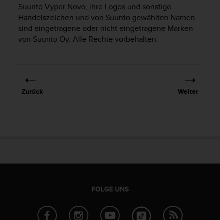
i
Suunto Vyper Novo
, ihre Logos und sonstige
t
Handelszeichen und von Suunto gewählten Namen
ä
sind eingetragene oder nicht eingetragene Marken
t
von Suunto Oy. Alle Rechte vorbehalten.
s
s
t
u
f
e
Zurück
Weiter
A
A
d
i
e
s
e
r
W
e
FOLGE UNS
b
s
i