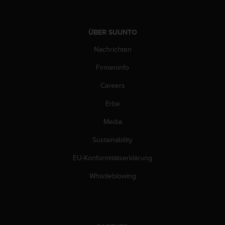
G
)
2
ÜBER SUUNTO
.
0
Nachrichten
s
Firmeninfo
o
w
Careers
i
e
Erbe
d
e
Media
r
E
Sustainability
r
EU-Konformitätserklärung
f
ü
Whistleblowing
l
l
u
n
g