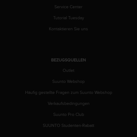
s
Service Center
s
i
Tutorial Tuesday
b
i
Kontaktieren Sie uns
l
i
t
y
G
BEZUGSQUELLEN
u
i
Outlet
d
e
Suunto Webshop
l
Häufig gestellte Fragen zum Suunto Webshop
i
n
Verkaufsbedingungen
e
s
Suunto Pro Club
(
W
SUUNTO Studenten-Rabatt
C
A