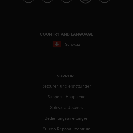
t
e
m
i
t
d
COUNTRY AND LANGUAGE
e
Schweiz
n
W
e
b
C
o
SUPPORT
n
Retouren und erstattungen
t
e
Support - Hauptseite
n
t
Software-Updates
A
c
Bedienungsanleitungen
c
e
Suunto Reparaturzentrum