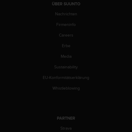
w
ÜBER SUUNTO
e
Nachrichten
i
t
Firmeninfo
e
r
Careers
e
r
Erbe
Z
u
Media
g
Sustainability
ä
n
EU-Konformitätserklärung
g
l
Whistleblowing
i
c
h
k
e
PARTNER
i
t
Strava