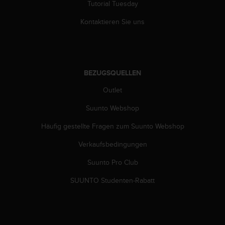
Tutorial Tuesday
G
)
Kontaktieren Sie uns
2
.
0
s
o
BEZUGSQUELLEN
w
i
Outlet
e
Suunto Webshop
d
e
Häufig gestellte Fragen zum Suunto Webshop
r
E
Verkaufsbedingungen
r
f
Suunto Pro Club
ü
l
SUUNTO Studenten-Rabatt
l
u
n
g