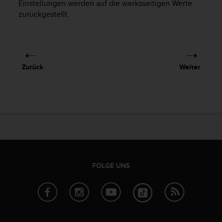
Einstellungen werden auf die werksseitigen Werte
t
zurückgestellt.
e
m
i
t
d
e
Zurück
Weiter
n
W
e
b
C
o
n
t
e
n
FOLGE UNS
t
A
c
c
e