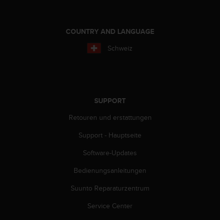
s
s
i
COUNTRY AND LANGUAGE
b
i
Schweiz
l
i
t
y
G
SUPPORT
u
i
Retouren und erstattungen
d
e
Support - Hauptseite
l
i
Software-Updates
n
e
Bedienungsanleitungen
s
Suunto Reparaturzentrum
(
W
Service Center
C
A