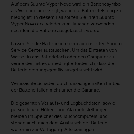
i
Auf dem
Suunto Vyper Novo
wird ein Batteriesymbol
t
als Warnung angezeigt, wenn die Batterieleistung zu
ä
niedrig ist. In diesem Fall sollten Sie Ihren
Suunto
t
Vyper Novo
erst wieder zum Tauchen verwenden,
s
nachdem die Batterie ausgetauscht wurde.
s
t
u
Lassen Sie die Batterie in einem autorisierten Suunto
f
Service Center austauschen. Um das Eintreten von
e
Wasser in das Batteriefach oder den Computer zu
A
vermeiden, ist es unbedingt erforderlich, dass die
A
Batterie ordnungsgemäß ausgetauscht wird.
d
i
Verursachte Schäden durch unsachgemäßen Einbau
e
der Batterie fallen nicht unter die Garantie.
s
e
r
Die gesamten Verlaufs- und Logbuchdaten, sowie
W
persönlichen, Höhen- und Alarmeinstellungen
e
bleiben im Speicher des Tauchcomputers, und
b
stehen auch nach dem Austausch der Batterie
s
weiterhin zur Verfügung. Alle sonstigen
i