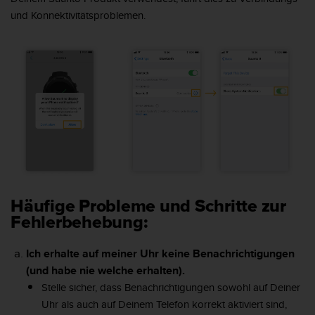
s
und Konnektivitätsproblemen.
s
i
b
i
l
i
t
y
G
u
i
d
e
l
Häufige Probleme und Schritte zur
i
Fehlerbehebung:
n
e
Ich erhalte auf meiner Uhr keine Benachrichtigungen
s
(und habe nie welche erhalten).
(
W
Stelle sicher, dass Benachrichtigungen sowohl auf Deiner
C
Uhr als auch auf Deinem Telefon korrekt aktiviert sind,
A