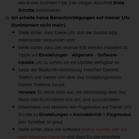
wie in den Schritten 1 bis 3 im obigen Abschnitt
Erste
G
Schritte
beschrieben.
)
Ich erhalte keine Benachrichtigungen auf meiner Uhr
2
.
(funktioniert nicht mehr).
0
Stelle sicher, dass Deine Uhr und die Suunto App
s
miteinander verbunden sind.
o
Stelle sicher, dass die neueste iOS-Version installiert ist:
w
Tippe auf
Einstellungen
-
Allgemein
-
Software-
i
e
Update
, um zu sehen, ob ein Update verfügbar ist.
d
Setze die Bluetooth-Verbindung zwischen Deinem
e
Telefon und Deiner Uhr über das Einstellungsmenü
r
Deines Telefons zurück.
E
Hinweis
: Es reicht nicht aus, die Verbindung über das
r
f
Menü des Kontrollzentrums ein- und auszuschalten.
ü
Deaktiviere und aktiviere den Flugmodus auf Deiner Uhr.
l
Scrolle zu
Einstellungen > Konnektivität > Flugmodus
l
(der Schieber ist grau).
u
Stelle sicher, dass die Software
Deiner Suunto-Uhr auf
n
g
dem neuesten Stand ist
und dass Du die aktuellste