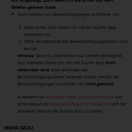
Uhr angezeigt, auch wenn ich sie schon auf dem
s
n
Telefon gelesen habe.
o
Zum Löschen von Benachrichtigungen auf Deiner Uhr
r
m
stelle sicher, dass Deine Uhr mit der Suunto App
e
verbunden ist.
n
Öffne die Nachricht des Benachrichtigungscenters und
a
n
lies sie.
.
Hinweis
: Wenn Du Nachrichten auf Deinem Mobilgerät
S
liest, während Deine Uhr und die Suunto App
nicht
o
verbunden sind
, oder wenn
nur
das
l
Benachrichtigungscenter bereinigt wurde, werden die
l
t
Benachrichtigungen auf Deiner Uhr
nicht gelöscht
.
e
s
In diesem Fall
setze bitte Deine Suunto-Uhr zurück
und
t
achte darauf, die
neueste Software für Deine Uhr
und die
d
aktuellste Version der Suunto App zu nutzen.
u
P
r
MEHR DAZU
o