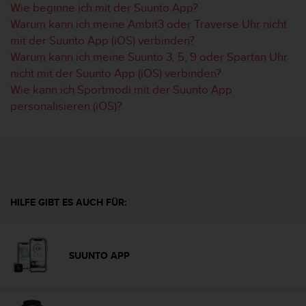
Wie beginne ich mit der Suunto App?
b
Warum kann ich meine Ambit3 oder Traverse Uhr nicht
l
e
mit der Suunto App (iOS) verbinden?
m
Warum kann ich meine Suunto 3, 5, 9 oder Spartan Uhr
e
nicht mit der Suunto App (iOS) verbinden?
m
Wie kann ich Sportmodi mit der Suunto App
i
personalisieren (iOS)?
t
d
e
m
Z
u
g
r
HILFE GIBT ES AUCH FÜR:
i
f
f
a
SUUNTO APP
u
f
I