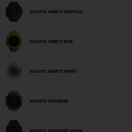
b
i
SUUNTO AMBIT3 VERTICAL
t
t
e
d
e
SUUNTO AMBIT3 RUN
n
K
u
n
d
SUUNTO AMBIT3 SPORT
e
n
d
i
e
SUUNTO TRAVERSE
n
s
t
i
n
SUUNTO TRAVERSE ALPHA