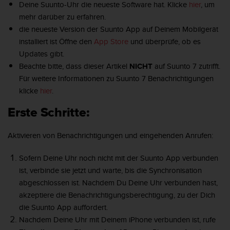
i
Deine Suunto-Uhr die neueste Software hat. Klicke
hier
, um
t
mehr darüber zu erfahren.
ä
die neueste Version der Suunto App auf Deinem Mobilgerät
t
installiert ist Öffne den
App Store
und überprüfe, ob es
s
s
Updates gibt.
t
Beachte bitte, dass dieser Artikel
NICHT
auf Suunto 7 zutrifft.
u
Für weitere Informationen zu Suunto 7 Benachrichtigungen
f
klicke
hier
.
e
A
Erste Schritte:
A
d
i
Aktivieren von Benachrichtigungen und eingehenden Anrufen:
e
s
Sofern Deine Uhr noch nicht mit der Suunto App verbunden
e
ist, verbinde sie jetzt und warte, bis die Synchronisation
r
abgeschlossen ist. Nachdem Du Deine Uhr verbunden hast,
W
akzeptiere die Benachrichtigungsberechtigung, zu der Dich
e
b
die Suunto App auffordert.
s
Nachdem Deine Uhr mit Deinem iPhone verbunden ist, rufe
i