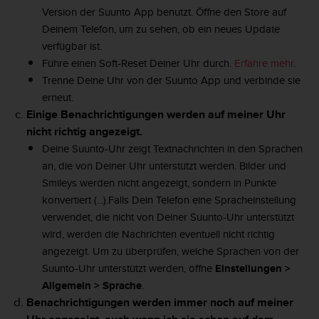
w
Version der Suunto App benutzt. Öffne den Store auf
e
Deinem Telefon, um zu sehen, ob ein neues Update
i
verfügbar ist.
t
Führe einen Soft-Reset Deiner Uhr durch.
Erfahre mehr
.
e
r
Trenne Deine Uhr von der Suunto App und verbinde sie
e
erneut.
r
Einige Benachrichtigungen werden auf meiner Uhr
Z
nicht richtig angezeigt.
u
Deine Suunto-Uhr zeigt Textnachrichten in den Sprachen
g
ä
an, die von Deiner Uhr unterstützt werden. Bilder und
n
Smileys werden nicht angezeigt, sondern in Punkte
g
konvertiert (...).
Falls Dein Telefon eine Spracheinstellung
l
verwendet, die nicht von Deiner Suunto-Uhr unterstützt
i
wird, werden die Nachrichten eventuell nicht richtig
c
h
angezeigt. Um zu überprüfen, welche Sprachen von der
k
Suunto-Uhr unterstützt werden, öffne
Einstellungen >
e
Allgemein > Sprache
.
i
Benachrichtigungen werden immer noch auf meiner
t