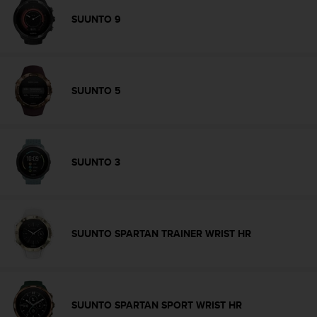
n
f
SUUNTO 9
o
r
m
a
t
SUUNTO 5
i
o
n
e
n
SUUNTO 3
a
u
f
d
i
SUUNTO SPARTAN TRAINER WRIST HR
e
s
e
r
W
SUUNTO SPARTAN SPORT WRIST HR
e