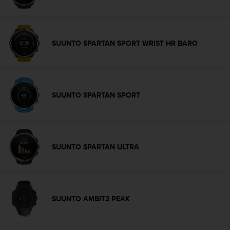
b
s
i
t
SUUNTO SPARTAN SPORT WRIST HR BARO
e
h
a
b
e
SUUNTO SPARTAN SPORT
n
,
k
o
n
SUUNTO SPARTAN ULTRA
t
a
k
t
i
SUUNTO AMBIT3 PEAK
e
r
e