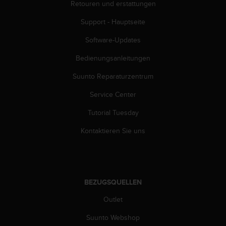
Retouren und erstattungen
(
g
Support - Hauptseite
e
b
Software-Updates
ü
h
Bedienungsanleitungen
r
Suunto Reparaturzentrum
e
n
Service Center
f
r
Tutorial Tuesday
e
i
Kontaktieren Sie uns
)
.
BEZUGSQUELLEN
Outlet
Suunto Webshop