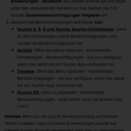
Einstellungen - Bluetooth
auf Deinem iPhone auf und tippe
t
unter den verbundenen Geräten auf den Namen der Uhr.
e
Schalte
Systembenachrichtigungen freigeben
ein.
m
i
Aktiviere die Benachrichtigungen auf Deiner
Uhr:
t
Suunto 3, 5, 9 und Suunto Spartan-Kollektionen
: Gehe
d
zu den Einstellungen, wähle Benachrichtigungen und
e
schalte die Benachrichtigungen ein.
n
Ambit3
: Öffne das Menü Optionen - Konnektivität -
W
e
Einstellungen - Benachrichtigungen - Ein (nur verfügbar,
b
wenn das Gerät mit der Suunto App verbunden ist).
C
Traverse
: Öffne das Menü Optionen - Konnektivität -
o
Benachrichtigungen - Ein (nur verfügbar, wenn das Gerät
n
mit der Suunto App verbunden ist).
t
e
Suunto D5
: Gehe zu Allgemein - Konnektivität -
n
Benachrichtigungen - stelle sicher, dass sie aktiviert sind
t
("On").
A
c
Hinweis
: Wenn Du die Suunto Movescount App auf Deinem
c
Telefon installiert hast und beide Anwendungen parallel auf
e
Deinem Suunto Produkt verwendest, führt dies zu Verbindungs-