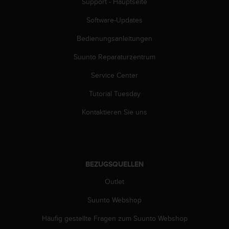
Support - Hauptseite
(
g
Software-Updates
e
b
Bedienungsanleitungen
ü
Suunto Reparaturzentrum
h
r
Service Center
e
n
Tutorial Tuesday
f
r
Kontaktieren Sie uns
e
i
)
.
BEZUGSQUELLEN
Outlet
Suunto Webshop
Häufig gestellte Fragen zum Suunto Webshop