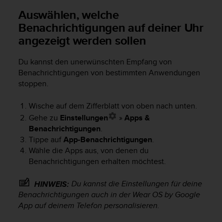
n
Auswählen, welche
f
o
Benachrichtigungen auf deiner Uhr
r
angezeigt werden sollen
m
a
Du kannst den unerwünschten Empfang von
t
i
Benachrichtigungen von bestimmten Anwendungen
o
stoppen.
n
e
Wische auf dem Zifferblatt von oben nach unten.
n
Gehe zu
Einstellungen
»
Apps &
a
Benachrichtigungen
.
u
Tippe auf
App-Benachrichtigungen
.
f
Wähle die Apps aus, von denen du
d
Benachrichtigungen erhalten möchtest.
i
e
s
Du kannst die Einstellungen für deine
HINWEIS:
e
Benachrichtigungen auch in der Wear OS by Google
r
App auf deinem Telefon personalisieren.
W
e