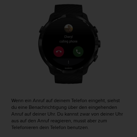
w
e
i
t
e
r
e
r
Z
u
g
ä
n
g
l
i
Wenn ein Anruf auf deinem Telefon eingeht, siehst
c
du eine Benachrichtigung über den eingehenden
h
k
Anruf auf deiner Uhr. Du kannst zwar von deiner Uhr
e
aus auf den Anruf reagieren, musst aber zum
i
Telefonieren dein Telefon benutzen.
t