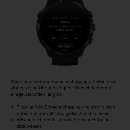
t
e
m
i
t
d
e
n
W
e
b
C
o
n
Wenn du eine neue Benachrichtigung erhalten hast,
t
vibriert deine Uhr und zeigt die Benachrichtigung
e
einige Sekunden lang an.
n
t
Tippe auf die Benachrichtigung und scrolle nach
A
unten, um die vollständige Nachricht zu lesen.
c
Wische nach rechts, um die Benachrichtigung
c
e
abzuweisen.