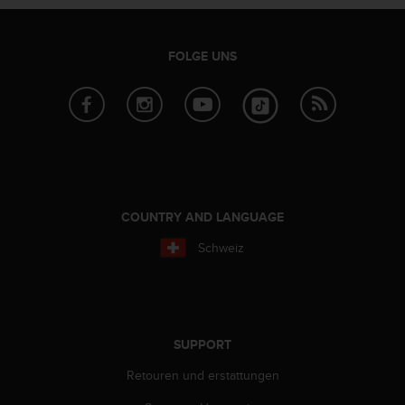
d
e
n
U
FOLGE UNS
S
A
u
n
t
e
r
+
COUNTRY AND LANGUAGE
1
8
Schweiz
5
5
2
5
8
0
SUPPORT
9
Retouren und erstattungen
0
0