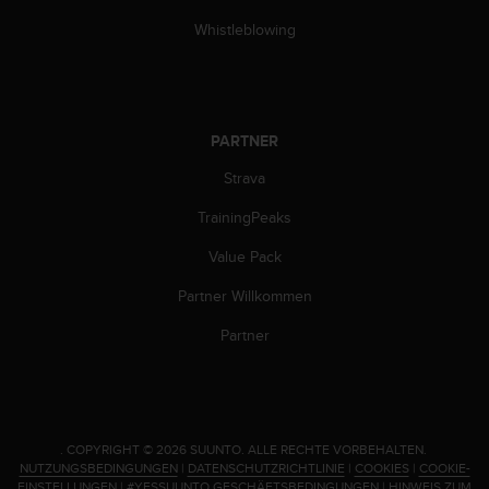
Whistleblowing
PARTNER
Strava
TrainingPeaks
Value Pack
Partner Willkommen
Partner
.
COPYRIGHT © 2026 SUUNTO.
ALLE RECHTE VORBEHALTEN.
NUTZUNGSBEDINGUNGEN
|
DATENSCHUTZRICHTLINIE
|
COOKIES
|
COOKIE-
EINSTELLUNGEN
|
#YESSUUNTO GESCHÄFTSBEDINGUNGEN
|
HINWEIS ZUM