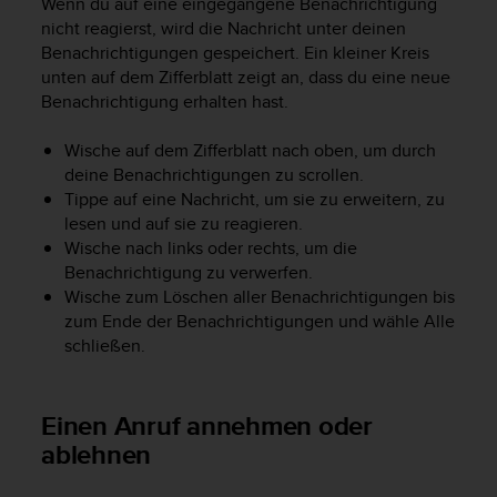
Wenn du auf eine eingegangene Benachrichtigung
G
nicht reagierst, wird die Nachricht unter deinen
)
Benachrichtigungen gespeichert. Ein kleiner Kreis
2
unten auf dem Zifferblatt zeigt an, dass du eine neue
.
Benachrichtigung erhalten hast.
0
s
Wische auf dem Zifferblatt nach oben, um durch
o
deine Benachrichtigungen zu scrollen.
w
i
Tippe auf eine Nachricht, um sie zu erweitern, zu
e
lesen und auf sie zu reagieren.
d
Wische nach links oder rechts, um die
e
Benachrichtigung zu verwerfen.
r
Wische zum Löschen aller Benachrichtigungen bis
E
zum Ende der Benachrichtigungen und wähle Alle
r
schließen.
f
ü
l
Einen Anruf annehmen oder
l
u
ablehnen
n
g