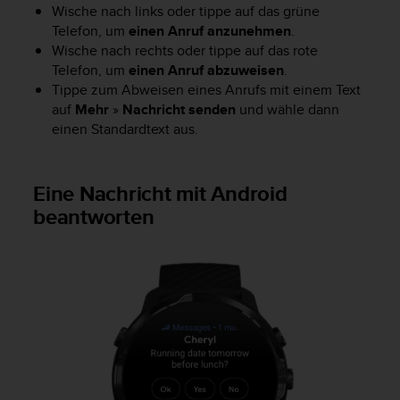
s
Wische nach links oder tippe auf das grüne
n
Telefon, um
einen Anruf anzunehmen
.
o
Wische nach rechts oder tippe auf das rote
r
Telefon, um
einen Anruf abzuweisen
.
m
Tippe zum Abweisen eines Anrufs mit einem Text
e
n
auf
Mehr
»
Nachricht senden
und wähle dann
a
einen Standardtext aus.
n
.
S
Eine Nachricht mit Android
o
beantworten
l
l
t
e
s
t
d
u
P
r
o