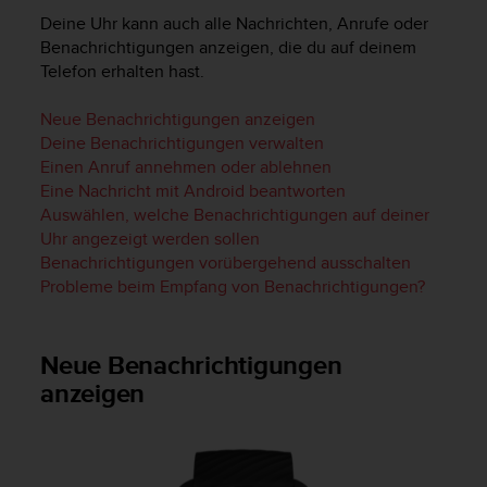
i
Deine Uhr kann auch alle Nachrichten, Anrufe oder
t
ä
Benachrichtigungen anzeigen, die du auf deinem
t
Telefon erhalten hast.
s
s
Neue Benachrichtigungen anzeigen
t
Deine Benachrichtigungen verwalten
u
Einen Anruf annehmen oder ablehnen
f
Eine Nachricht mit Android beantworten
e
Auswählen, welche Benachrichtigungen auf deiner
A
Uhr angezeigt werden sollen
A
Benachrichtigungen vorübergehend ausschalten
d
i
Probleme beim Empfang von Benachrichtigungen?
e
s
e
Neue Benachrichtigungen
r
anzeigen
W
e
b
s
i