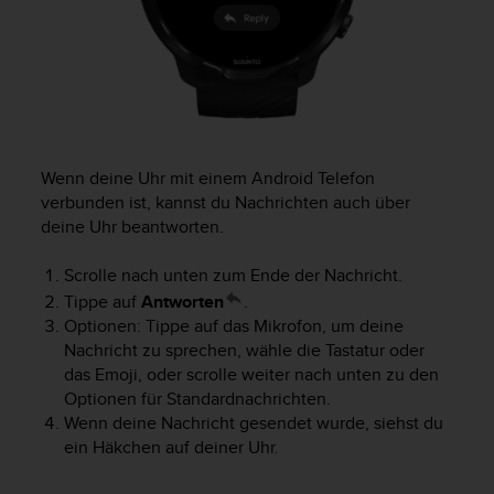
b
l
e
m
e
m
i
t
Wenn deine Uhr mit einem Android Telefon
d
verbunden ist, kannst du Nachrichten auch über
e
deine Uhr beantworten.
m
Z
Scrolle nach unten zum Ende der Nachricht.
u
Tippe auf
Antworten
.
g
r
Optionen: Tippe auf das Mikrofon, um deine
i
Nachricht zu sprechen, wähle die Tastatur oder
f
das Emoji, oder scrolle weiter nach unten zu den
f
Optionen für Standardnachrichten.
a
Wenn deine Nachricht gesendet wurde, siehst du
u
ein Häkchen auf deiner Uhr.
f
I