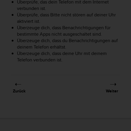
Überprüfe, das dein Telefon mit dem Internet
b
verbunden ist.
i
t
Überprüfe, dass Bitte nicht stören auf deiner Uhr
t
aktiviert ist.
e
Überzeuge dich, dass Benachrichtigungen für
d
bestimmte Apps nicht ausgeschaltet sind.
e
Überzeuge dich, dass du Benachrichtigungen auf
n
deinem Telefon erhältst.
K
Überzeuge dich, dass deine Uhr mit deinem
u
Telefon verbunden ist.
n
d
e
n
d
i
Zurück
Weiter
e
n
s
t
i
n