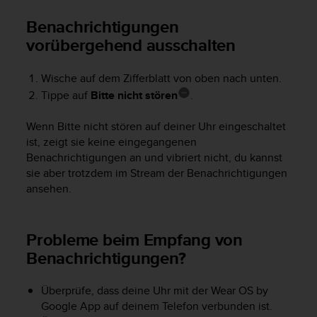
b
Benachrichtigungen
s
vorübergehend ausschalten
i
t
e
Wische auf dem Zifferblatt von oben nach unten.
h
Tippe auf
Bitte nicht stören
.
a
b
Wenn Bitte nicht stören auf deiner Uhr eingeschaltet
e
n
ist, zeigt sie keine eingegangenen
,
Benachrichtigungen an und vibriert nicht, du kannst
k
sie aber trotzdem im Stream der Benachrichtigungen
o
ansehen.
n
t
a
Probleme beim Empfang von
k
Benachrichtigungen?
t
i
e
Überprüfe, dass deine Uhr mit der Wear OS by
r
Google App auf deinem Telefon verbunden ist.
e