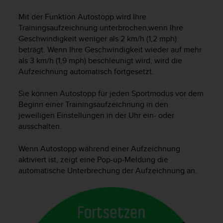
i
t
Mit der Funktion Autostopp wird Ihre
ä
Trainingsaufzeichnung unterbrochen,wenn Ihre
t
Geschwindigkeit weniger als 2 km/h (1,2 mph)
s
beträgt. Wenn Ihre Geschwindigkeit wieder auf mehr
s
als 3 km/h (1,9 mph) beschleunigt wird, wird die
t
u
Aufzeichnung automatisch fortgesetzt.
f
e
Sie können Autostopp für jeden Sportmodus vor dem
A
Beginn einer Trainingsaufzeichnung in den
A
jeweiligen Einstellungen in der Uhr ein- oder
d
ausschalten.
i
e
Wenn Autostopp während einer Aufzeichnung
s
aktiviert ist, zeigt eine Pop-up-Meldung die
e
automatische Unterbrechung der Aufzeichnung an.
r
W
e
b
s
i