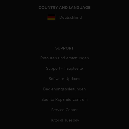
w
COUNTRY AND LANGUAGE
e
i
Deutschland
t
e
r
e
r
SUPPORT
Z
u
Retouren und erstattungen
g
ä
Support - Hauptseite
n
g
Software-Updates
l
Bedienungsanleitungen
i
c
Suunto Reparaturzentrum
h
k
Service Center
e
i
Tutorial Tuesday
t