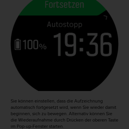
s
s
i
b
i
l
i
t
y
G
u
i
d
e
l
i
n
e
Sie können einstellen, dass die Aufzeichnung
s
automatisch fortgesetzt wird, wenn Sie wieder damit
(
beginnen, sich zu bewegen. Alternativ können Sie
W
die Wiederaufnahme durch Drücken der oberen Taste
C
im Pop-up-Fenster starten.
A