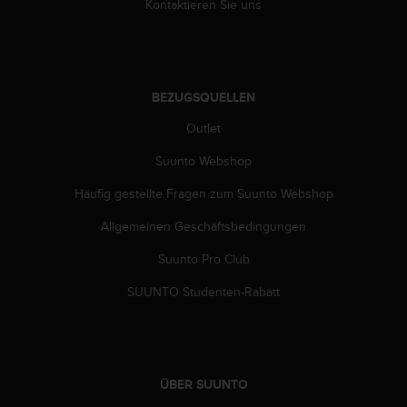
s
Kontaktieren Sie uns
n
o
r
m
e
BEZUGSQUELLEN
n
Outlet
a
n
Suunto Webshop
.
S
Häufig gestellte Fragen zum Suunto Webshop
o
l
Allgemeinen Geschäftsbedingungen
l
t
Suunto Pro Club
e
SUUNTO Studenten-Rabatt
s
t
d
u
P
r
ÜBER SUUNTO
o