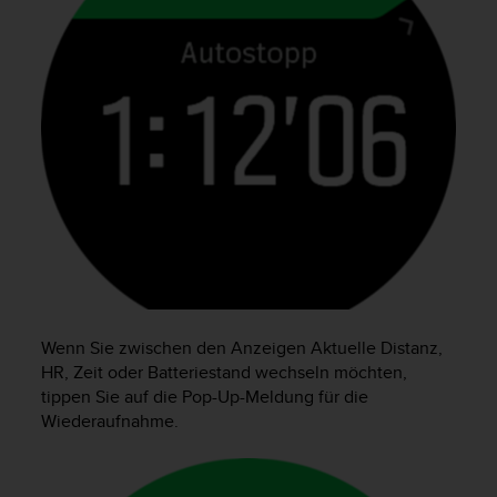
t
e
m
i
t
d
e
n
W
e
b
C
o
n
t
Wenn Sie zwischen den Anzeigen Aktuelle Distanz,
e
n
HR, Zeit oder Batteriestand wechseln möchten,
t
tippen Sie auf die Pop-Up-Meldung für die
A
Wiederaufnahme.
c
c
e