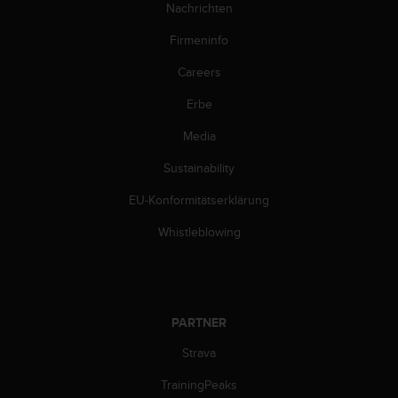
Nachrichten
b
l
Firmeninfo
e
m
Careers
e
m
Erbe
i
Media
t
d
Sustainability
e
m
EU-Konformitätserklärung
Z
u
Whistleblowing
g
r
i
f
f
PARTNER
a
u
Strava
f
TrainingPeaks
I