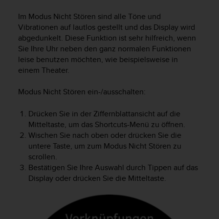
i
t
Im Modus Nicht Stören sind alle Töne und
ä
Vibrationen auf lautlos gestellt und das Display wird
t
abgedunkelt. Diese Funktion ist sehr hilfreich, wenn
s
Sie Ihre Uhr neben den ganz normalen Funktionen
s
leise benutzen möchten, wie beispielsweise in
t
u
einem Theater.
f
e
Modus Nicht Stören ein-/ausschalten:
A
A
Drücken Sie in der Ziffernblattansicht auf die
d
Mitteltaste, um das Shortcuts-Menü zu öffnen.
i
Wischen Sie nach oben oder drücken Sie die
e
untere Taste, um zum Modus Nicht Stören zu
s
scrollen.
e
Bestätigen Sie Ihre Auswahl durch Tippen auf das
r
W
Display oder drücken Sie die Mitteltaste.
e
b
s
i