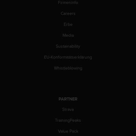
s
Firmeninfo
n
o
Careers
r
Erbe
m
e
Media
n
a
Sustainability
n
.
EU-Konformitätserklärung
S
o
Whistleblowing
l
l
t
e
s
PARTNER
t
Strava
d
u
TrainingPeaks
P
r
Value Pack
o