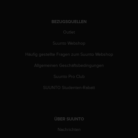
w
e
i
t
BEZUGSQUELLEN
e
Outlet
r
e
Suunto Webshop
r
Z
Häufig gestellte Fragen zum Suunto Webshop
u
g
Allgemeinen Geschäftsbedingungen
ä
Suunto Pro Club
n
g
SUUNTO Studenten-Rabatt
l
i
c
h
k
ÜBER SUUNTO
e
i
Nachrichten
t