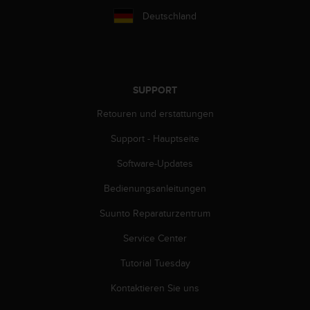
G
Deutschland
)
2
.
0
s
SUPPORT
o
w
Retouren und erstattungen
i
e
Support - Hauptseite
d
Software-Updates
e
r
Bedienungsanleitungen
E
r
Suunto Reparaturzentrum
f
ü
Service Center
l
l
Tutorial Tuesday
u
Kontaktieren Sie uns
n
g