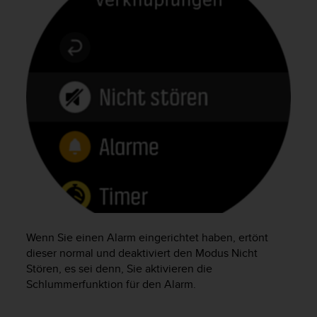
t
e
m
i
t
d
e
n
W
e
b
C
o
n
t
e
n
Wenn Sie einen Alarm eingerichtet haben, ertönt
t
dieser normal und deaktiviert den Modus Nicht
A
Stören, es sei denn, Sie aktivieren die
c
Schlummerfunktion für den Alarm.
c
e