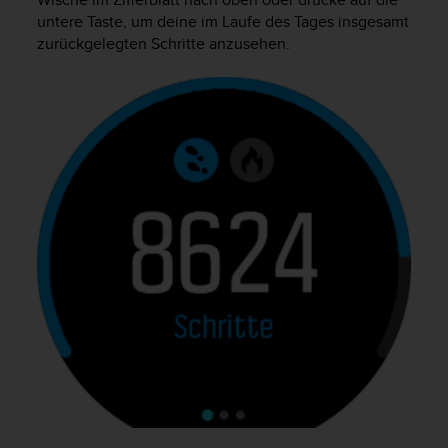
t
untere Taste, um deine im Laufe des Tages insgesamt
e
zurückgelegten Schritte anzusehen.
m
i
t
d
e
n
W
e
b
C
o
n
t
e
n
t
A
c
c
e