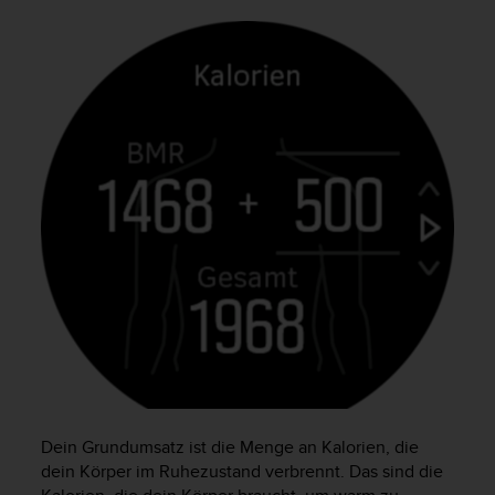
n
f
o
r
m
a
t
i
o
n
e
n
a
u
f
d
i
e
s
e
Dein Grundumsatz ist die Menge an Kalorien, die
r
dein Körper im Ruhezustand verbrennt. Das sind die
W
e