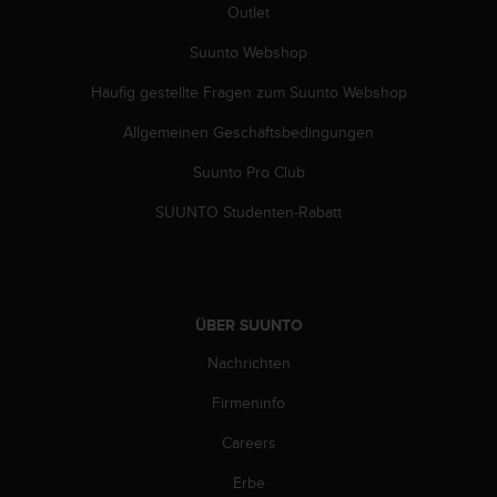
Outlet
(
g
Suunto Webshop
e
b
Häufig gestellte Fragen zum Suunto Webshop
ü
h
Allgemeinen Geschäftsbedingungen
r
e
Suunto Pro Club
n
SUUNTO Studenten-Rabatt
f
r
e
i
)
.
ÜBER SUUNTO
Nachrichten
Firmeninfo
Careers
Erbe