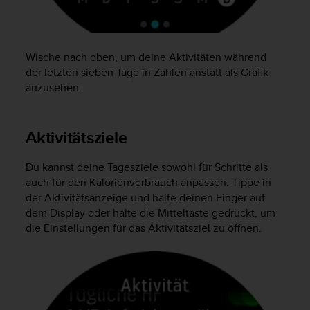
s
n
o
r
Wische nach oben, um deine Aktivitäten während
m
e
der letzten sieben Tage in Zahlen anstatt als Grafik
n
anzusehen.
a
n
.
Aktivitätsziele
S
o
Du kannst deine Tagesziele sowohl für Schritte als
l
l
auch für den Kalorienverbrauch anpassen. Tippe in
t
der Aktivitätsanzeige und halte deinen Finger auf
e
dem Display oder halte die Mitteltaste gedrückt, um
s
die Einstellungen für das Aktivitätsziel zu öffnen.
t
d
u
P
r
o