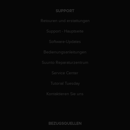
d
e
SUPPORT
n
U
Retouren und erstattungen
S
A
Support - Hauptseite
u
n
Software-Updates
t
Bedienungsanleitungen
e
r
Suunto Reparaturzentrum
+
1
Service Center
8
5
Tutorial Tuesday
5
2
Kontaktieren Sie uns
5
8
0
9
0
BEZUGSQUELLEN
0