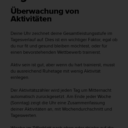
i
t
Überwachung von
ä
Aktivitäten
t
s
s
Deine Uhr zeichnet deine Gesamtleistungsstufe im
t
Tagesverlauf auf. Dies ist ein wichtiger Faktor, egal ob
u
du nur fit und gesund bleiben möchtest, oder für
f
einen bevorstehenden Wettbewerb trainierst.
e
A
A
Aktiv sein ist gut, aber wenn du hart trainierst, musst
d
du ausreichend Ruhetage mit wenig Aktivität
i
einlegen.
e
s
Der Aktivitätszähler wird jeden Tag um Mitternacht
e
automatisch zurückgesetzt. Am Ende jeder Woche
r
(Sonntag) zeigt die Uhr eine Zusammenfassung
W
deiner Aktivitäten an, mit Wochendurchschnitt und
e
b
Tageswerten.
s
i
Wische im Zifferblatt nach oben oder drücke auf die