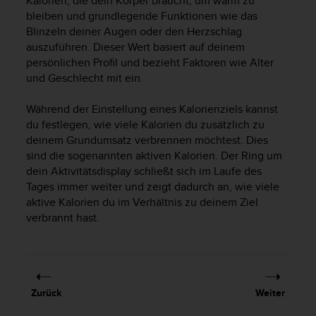
Kalorien, die dein Körper braucht, um warm zu
b
bleiben und grundlegende Funktionen wie das
s
Blinzeln deiner Augen oder den Herzschlag
i
auszuführen. Dieser Wert basiert auf deinem
t
persönlichen Profil und bezieht Faktoren wie Alter
e
und Geschlecht mit ein.
h
a
Während der Einstellung eines Kalorienziels kannst
b
du festlegen, wie viele Kalorien du zusätzlich zu
e
n
deinem Grundumsatz verbrennen möchtest. Dies
,
sind die sogenannten aktiven Kalorien. Der Ring um
k
dein Aktivitätsdisplay schließt sich im Laufe des
o
Tages immer weiter und zeigt dadurch an, wie viele
n
aktive Kalorien du im Verhältnis zu deinem Ziel
t
verbrannt hast.
a
k
t
i
e
Zurück
Weiter
r
e