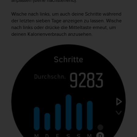
anpassen (siehe nachstehend).
w
e
Wische nach links, um auch deine Schritte während
i
der letzten sieben Tage anzeigen zu lassen. Wische
t
nach links oder drücke die Mitteltaste erneut, um
e
r
deinen Kalorienverbrauch anzusehen.
e
r
Z
u
g
ä
n
g
l
i
c
h
k
e
i
t