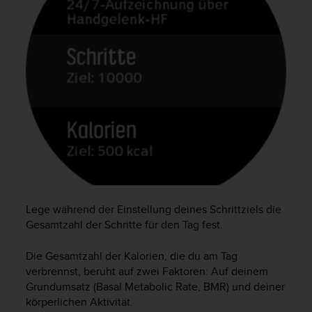
b
l
e
m
e
m
i
t
d
e
m
Z
u
g
r
Lege während der Einstellung deines Schrittziels die
i
Gesamtzahl der Schritte für den Tag fest.
f
f
Die Gesamtzahl der Kalorien, die du am Tag
a
verbrennst, beruht auf zwei Faktoren: Auf deinem
u
Grundumsatz (Basal Metabolic Rate, BMR) und deiner
f
körperlichen Aktivität.
I