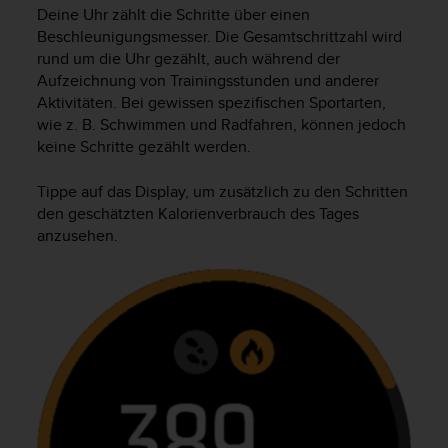
s
Deine Uhr zählt die Schritte über einen
s
Beschleunigungsmesser. Die Gesamtschrittzahl wird
i
rund um die Uhr gezählt, auch während der
b
Aufzeichnung von Trainingsstunden und anderer
i
Aktivitäten. Bei gewissen spezifischen Sportarten,
l
wie z. B. Schwimmen und Radfahren, können jedoch
i
t
keine Schritte gezählt werden.
y
G
Tippe auf das Display, um zusätzlich zu den Schritten
u
den geschätzten Kalorienverbrauch des Tages
i
anzusehen.
d
e
l
i
n
e
s
(
W
C
A