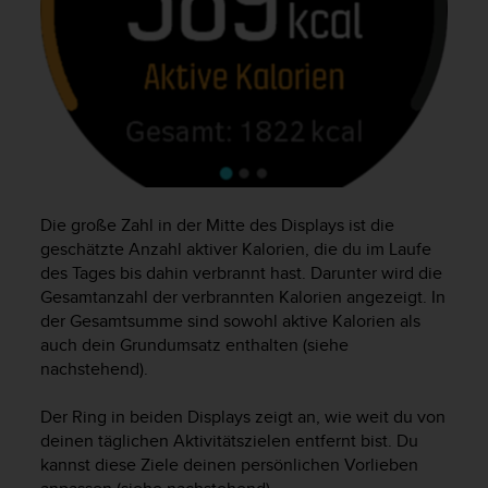
G
)
2
.
0
s
o
w
i
e
Die große Zahl in der Mitte des Displays ist die
d
geschätzte Anzahl aktiver Kalorien, die du im Laufe
e
des Tages bis dahin verbrannt hast. Darunter wird die
r
Gesamtanzahl der verbrannten Kalorien angezeigt. In
E
der Gesamtsumme sind sowohl aktive Kalorien als
r
auch dein Grundumsatz enthalten (siehe
f
nachstehend).
ü
l
l
Der Ring in beiden Displays zeigt an, wie weit du von
u
deinen täglichen Aktivitätszielen entfernt bist. Du
n
kannst diese Ziele deinen persönlichen Vorlieben
g