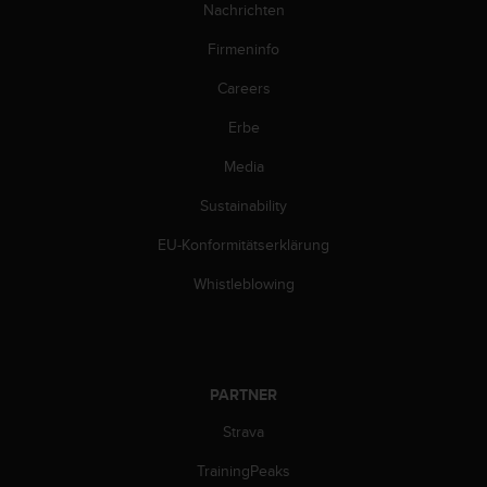
Nachrichten
b
l
Firmeninfo
e
m
Careers
e
m
Erbe
i
Media
t
d
Sustainability
e
m
EU-Konformitätserklärung
Z
u
Whistleblowing
g
r
i
f
f
PARTNER
a
u
Strava
f
TrainingPeaks
I