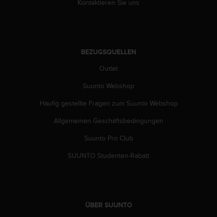
s
Kontaktieren Sie uns
n
o
r
m
e
BEZUGSQUELLEN
n
Outlet
a
n
Suunto Webshop
.
S
Häufig gestellte Fragen zum Suunto Webshop
o
l
Allgemeinen Geschäftsbedingungen
l
t
Suunto Pro Club
e
SUUNTO Studenten-Rabatt
s
t
d
u
P
r
ÜBER SUUNTO
o