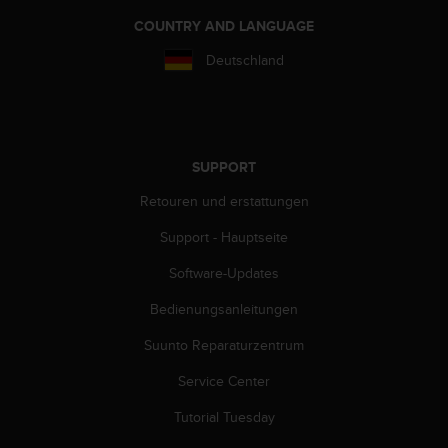
w
COUNTRY AND LANGUAGE
e
i
Deutschland
t
e
r
e
r
SUPPORT
Z
u
Retouren und erstattungen
g
ä
Support - Hauptseite
n
g
Software-Updates
l
Bedienungsanleitungen
i
c
Suunto Reparaturzentrum
h
k
Service Center
e
i
Tutorial Tuesday
t