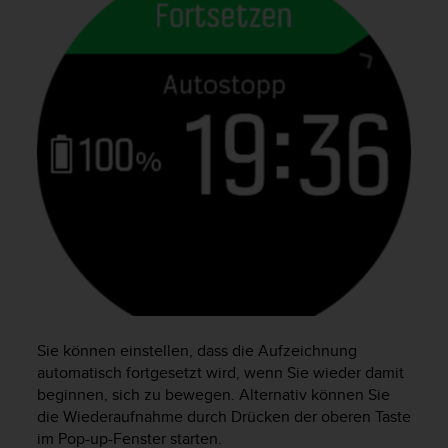
s
s
i
b
i
l
i
t
y
G
u
i
d
e
l
i
n
e
Sie können einstellen, dass die Aufzeichnung
s
automatisch fortgesetzt wird, wenn Sie wieder damit
(
beginnen, sich zu bewegen. Alternativ können Sie
W
die Wiederaufnahme durch Drücken der oberen Taste
C
im Pop-up-Fenster starten.
A