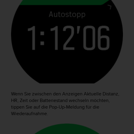
t
e
m
i
t
d
e
n
W
e
b
C
o
n
t
Wenn Sie zwischen den Anzeigen Aktuelle Distanz,
e
n
HR, Zeit oder Batteriestand wechseln möchten,
t
tippen Sie auf die Pop-Up-Meldung für die
A
Wiederaufnahme.
c
c
e