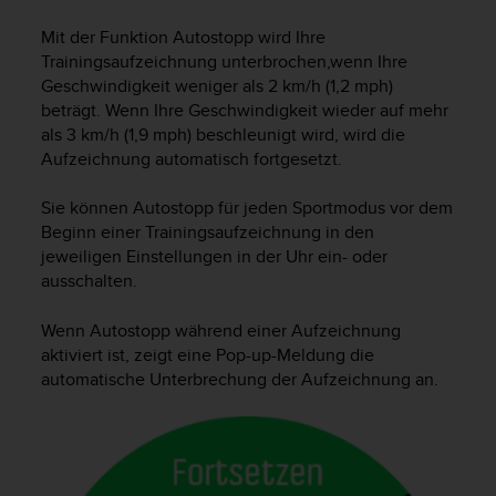
i
t
Mit der Funktion Autostopp wird Ihre
ä
Trainingsaufzeichnung unterbrochen,wenn Ihre
t
Geschwindigkeit weniger als 2 km/h (1,2 mph)
s
beträgt. Wenn Ihre Geschwindigkeit wieder auf mehr
s
als 3 km/h (1,9 mph) beschleunigt wird, wird die
t
u
Aufzeichnung automatisch fortgesetzt.
f
e
Sie können Autostopp für jeden Sportmodus vor dem
A
Beginn einer Trainingsaufzeichnung in den
A
jeweiligen Einstellungen in der Uhr ein- oder
d
ausschalten.
i
e
Wenn Autostopp während einer Aufzeichnung
s
aktiviert ist, zeigt eine Pop-up-Meldung die
e
automatische Unterbrechung der Aufzeichnung an.
r
W
e
b
s
i