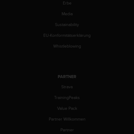
w
Erbe
e
Media
i
t
Sustainability
e
r
EU-Konformitätserklärung
e
r
Whistleblowing
Z
u
g
ä
n
PARTNER
g
l
Strava
i
TrainingPeaks
c
h
Value Pack
k
e
Partner Willkommen
i
t
Partner