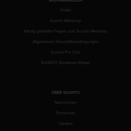
BEZUGSQUELLEN
G
Outlet
)
2
Suunto Webshop
.
0
Häufig gestellte Fragen zum Suunto Webshop
s
o
Allgemeinen Geschäftsbedingungen
w
i
Suunto Pro Club
e
SUUNTO Studenten-Rabatt
d
e
r
E
r
ÜBER SUUNTO
f
ü
Nachrichten
l
l
Firmeninfo
u
n
Careers
g