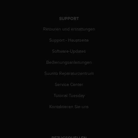
s
s
i
SUPPORT
b
i
Retouren und erstattungen
l
i
Support - Hauptseite
t
y
Software-Updates
G
Bedienungsanleitungen
u
i
Suunto Reparaturzentrum
d
e
Service Center
l
i
Tutorial Tuesday
n
e
Kontaktieren Sie uns
s
(
W
C
A