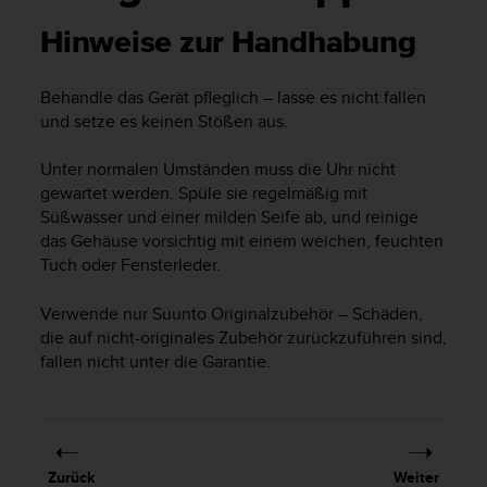
i
t
Hinweise zur Handhabung
ä
t
s
Behandle das Gerät pfleglich – lasse es nicht fallen
s
und setze es keinen Stößen aus.
t
u
Unter normalen Umständen muss die Uhr nicht
f
gewartet werden. Spüle sie regelmäßig mit
e
Süßwasser und einer milden Seife ab, und reinige
A
das Gehäuse vorsichtig mit einem weichen, feuchten
A
d
Tuch oder Fensterleder.
i
e
Verwende nur Suunto Originalzubehör – Schäden,
s
die auf nicht-originales Zubehör zurückzuführen sind,
e
fallen nicht unter die Garantie.
r
W
e
b
s
Zurück
Weiter
i