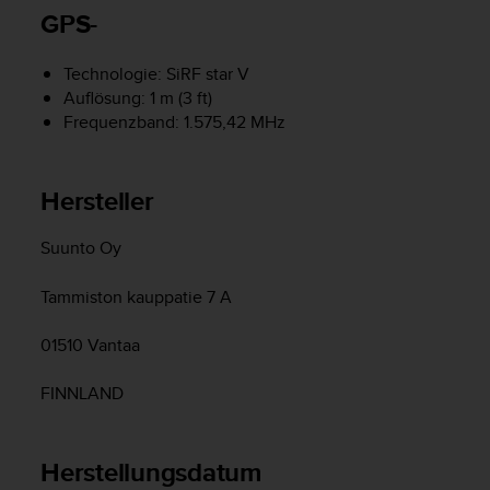
s
GPS-
s
i
b
Technologie: SiRF star V
i
Auflösung: 1 m (3 ft)
l
Frequenzband: 1.575,42 MHz
i
t
y
Hersteller
G
u
i
Suunto Oy
d
e
Tammiston kauppatie 7 A
l
i
01510 Vantaa
n
e
FINNLAND
s
(
W
Herstellungsdatum
C
A