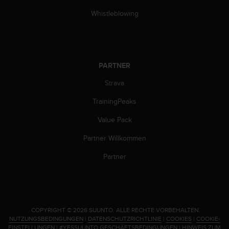
n
f
Whistleblowing
o
r
m
a
t
PARTNER
i
Strava
o
n
TrainingPeaks
e
n
Value Pack
a
u
Partner Willkommen
f
d
Partner
i
e
s
e
r
.
COPYRIGHT © 2026 SUUNTO.
ALLE RECHTE VORBEHALTEN.
W
NUTZUNGSBEDINGUNGEN
|
DATENSCHUTZRICHTLINIE
|
COOKIES
|
COOKIE-
e
EINSTELLUNGEN
|
#YESSUUNTO GESCHÄFTSBEDINGUNGEN
|
HINWEIS ZUM