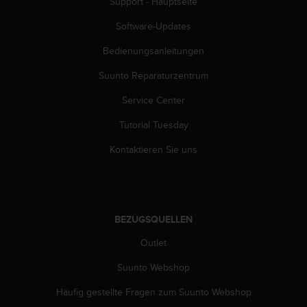
s
Support - Hauptseite
n
Software-Updates
o
r
Bedienungsanleitungen
m
e
Suunto Reparaturzentrum
n
a
Service Center
n
.
Tutorial Tuesday
S
Kontaktieren Sie uns
o
l
l
t
e
BEZUGSQUELLEN
s
t
Outlet
d
u
Suunto Webshop
P
r
Häufig gestellte Fragen zum Suunto Webshop
o