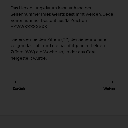
G
Das Herstellungsdatum kann anhand der
)
Seriennummer Ihres Geräts bestimmt werden. Jede
2
Seriennummer besteht aus 12 Zeichen:
.
YYWWXXXXXXXX.
0
s
Die ersten beiden Ziffern (YY) der Seriennummer
o
w
zeigen das Jahr und die nachfolgenden beiden
i
Ziffern (WW) die Woche an, in der das Gerät
e
hergestellt wurde.
d
e
r
E
r
Zurück
Weiter
f
ü
l
l
u
n
g