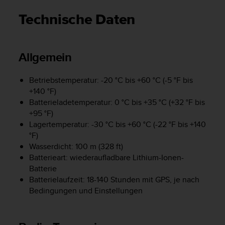
i
t
Technische Daten
ä
t
s
s
Allgemein
t
u
Betriebstemperatur: -20 °C bis +60 °C (-5 °F bis
f
+140 °F)
e
A
Batterieladetemperatur: 0 °C bis +35 °C (+32 °F bis
A
+95 °F)
d
Lagertemperatur: -30 °C bis +60 °C (-22 °F bis +140
i
°F)
e
Wasserdicht: 100 m (328 ft)
s
Batterieart: wiederaufladbare Lithium-Ionen-
e
Batterie
r
Batterielaufzeit: 18-140 Stunden mit GPS, je nach
W
Bedingungen und Einstellungen
e
b
s
i