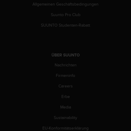
b
Allgemeinen Geschäftsbedingungen
l
Suunto Pro Club
e
m
SUUNTO Studenten-Rabatt
e
m
i
t
d
ÜBER SUUNTO
e
m
Nachrichten
Z
u
Firmeninfo
g
r
Careers
i
Erbe
f
f
Media
a
u
Sustainability
f
I
EU-Konformitätserklärung