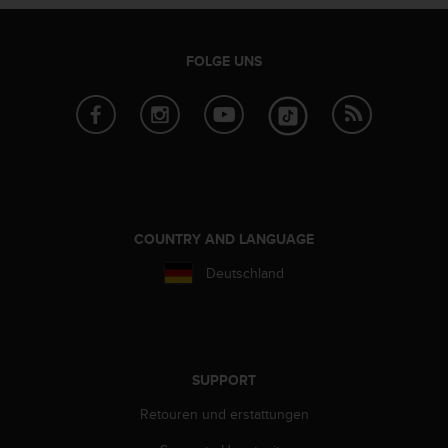
w
e
i
FOLGE UNS
t
e
r
e
r
Z
u
g
ä
COUNTRY AND LANGUAGE
n
g
Deutschland
l
i
c
h
k
SUPPORT
e
i
Retouren und erstattungen
t