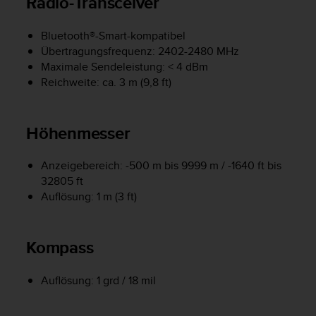
Radio-Transceiver
t
e
Bluetooth®-Smart-kompatibel
m
Übertragungsfrequenz: 2402-2480 MHz
i
Maximale Sendeleistung: < 4 dBm
t
d
Reichweite: ca. 3 m (9,8 ft)
e
n
W
Höhenmesser
e
b
C
Anzeigebereich: -500 m bis 9999 m / -1640 ft bis
o
32805 ft
n
Auflösung: 1 m (3 ft)
t
e
n
Kompass
t
A
c
Auflösung: 1 grd / 18 mil
c
e