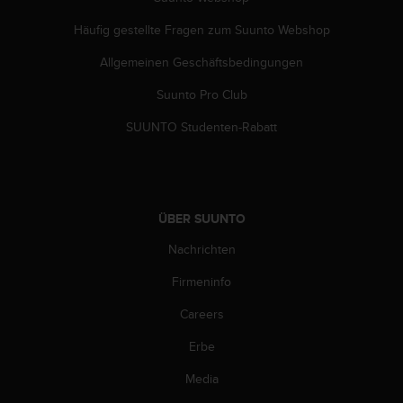
G
Häufig gestellte Fragen zum Suunto Webshop
)
2
Allgemeinen Geschäftsbedingungen
.
0
Suunto Pro Club
s
o
SUUNTO Studenten-Rabatt
w
i
e
d
e
ÜBER SUUNTO
r
Nachrichten
E
r
Firmeninfo
f
ü
Careers
l
l
Erbe
u
n
Media
g