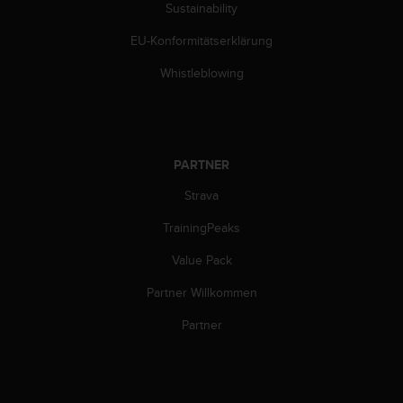
Sustainability
w
e
EU-Konformitätserklärung
i
t
Whistleblowing
e
r
e
r
Z
PARTNER
u
g
Strava
ä
n
TrainingPeaks
g
Value Pack
l
i
Partner Willkommen
c
h
Partner
k
e
i
t