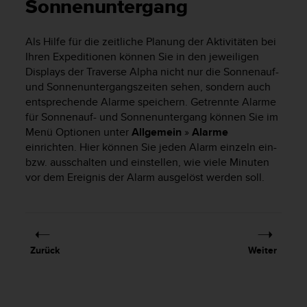
i
Sonnenuntergang
t
ä
Als Hilfe für die zeitliche Planung der Aktivitäten bei
t
Ihren Expeditionen können Sie in den jeweiligen
s
s
Displays der Traverse Alpha nicht nur die Sonnenauf-
t
und Sonnenuntergangszeiten sehen, sondern auch
u
entsprechende Alarme speichern. Getrennte Alarme
f
für Sonnenauf- und Sonnenuntergang können Sie im
e
Menü Optionen unter
Allgemein
»
Alarme
A
einrichten. Hier können Sie jeden Alarm einzeln ein-
A
bzw. ausschalten und einstellen, wie viele Minuten
d
vor dem Ereignis der Alarm ausgelöst werden soll.
i
e
s
e
r
W
Zurück
Weiter
e
b
s
i