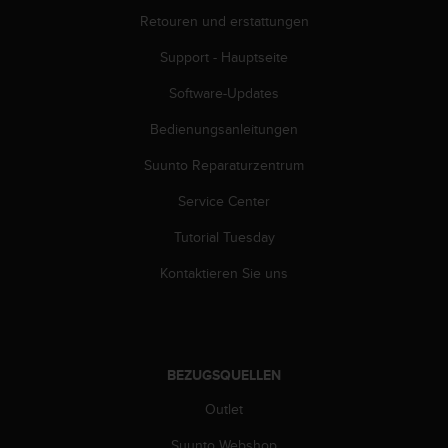
s
Retouren und erstattungen
s
i
Support - Hauptseite
b
i
Software-Updates
l
i
Bedienungsanleitungen
t
Suunto Reparaturzentrum
y
G
Service Center
u
i
Tutorial Tuesday
d
e
Kontaktieren Sie uns
l
i
n
e
s
BEZUGSQUELLEN
(
W
Outlet
C
Suunto Webshop
A