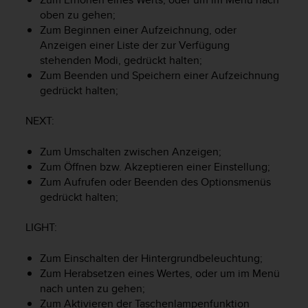
t
oben zu gehen;
e
Zum Beginnen einer Aufzeichnung, oder
m
Anzeigen einer Liste der zur Verfügung
i
stehenden Modi, gedrückt halten;
t
Zum Beenden und Speichern einer Aufzeichnung
d
gedrückt halten;
e
n
W
NEXT
:
e
b
Zum Umschalten zwischen Anzeigen;
C
Zum Öffnen bzw. Akzeptieren einer Einstellung;
o
Zum Aufrufen oder Beenden des Optionsmenüs
n
gedrückt halten;
t
e
LIGHT
:
n
t
A
Zum Einschalten der Hintergrundbeleuchtung;
c
Zum Herabsetzen eines Wertes, oder um im Menü
c
nach unten zu gehen;
e
Zum Aktivieren der Taschenlampenfunktion