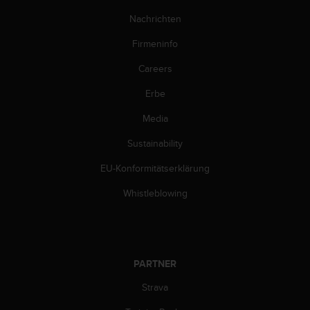
b
Nachrichten
l
e
Firmeninfo
m
e
Careers
m
i
Erbe
t
Media
d
e
Sustainability
m
Z
EU-Konformitätserklärung
u
g
Whistleblowing
r
i
f
f
a
PARTNER
u
f
Strava
I