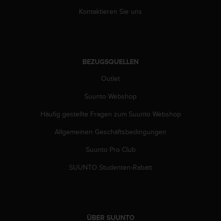
s
n
Kontaktieren Sie uns
o
r
m
e
n
BEZUGSQUELLEN
a
Outlet
n
.
Suunto Webshop
S
o
Häufig gestellte Fragen zum Suunto Webshop
l
l
Allgemeinen Geschäftsbedingungen
t
e
Suunto Pro Club
s
SUUNTO Studenten-Rabatt
t
d
u
P
r
o
ÜBER SUUNTO