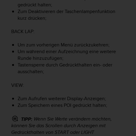
s
gedrückt halten;
s
Zum Deaktivieren der Taschenlampenfunktion
i
kurz drücken;
b
i
BACK LAP
:
l
i
t
Um zum vorherigen Menü zurückzukehren;
y
Um während einer Aufzeichnung eine weitere
G
Runde hinzuzufügen;
u
Tastensperre durch Gedrückthalten ein- oder
i
ausschalten;
d
e
VIEW
:
l
i
Zum Aufrufen weiterer Display-Anzeigen;
n
e
Zum Speichern eines POI gedrückt halten;
s
(
Wenn Sie Werte verändern möchten,
TIPP:
W
können Sie das Scrollen durch Anzeigen mit
C
Gedrückthalten von
START
oder
LIGHT
A