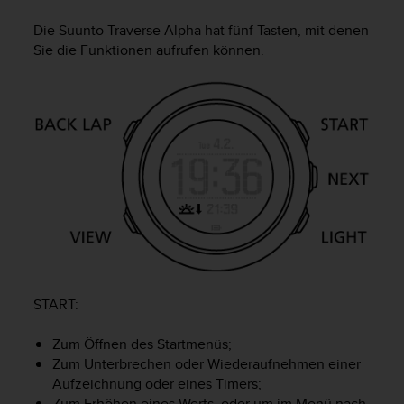
i
t
Die
Suunto Traverse Alpha
hat fünf Tasten, mit denen
ä
Sie die Funktionen aufrufen können.
t
s
s
t
u
f
e
A
A
d
i
e
s
e
START
:
r
W
Zum Öffnen des Startmenüs;
e
b
Zum Unterbrechen oder Wiederaufnehmen einer
s
Aufzeichnung oder eines Timers;
i
Zum Erhöhen eines Werts, oder um im Menü nach