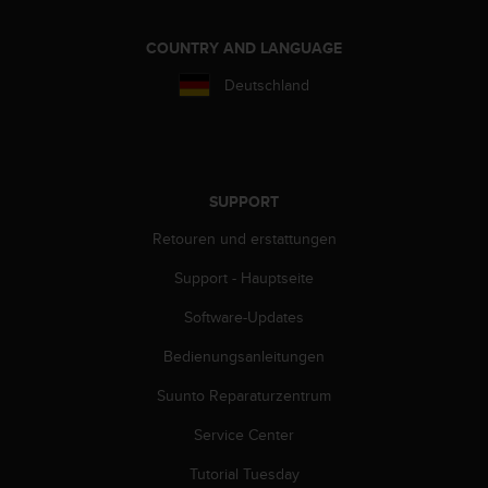
w
e
COUNTRY AND LANGUAGE
i
t
Deutschland
e
r
e
r
Z
SUPPORT
u
g
Retouren und erstattungen
ä
n
Support - Hauptseite
g
l
Software-Updates
i
Bedienungsanleitungen
c
h
Suunto Reparaturzentrum
k
e
Service Center
i
t
Tutorial Tuesday