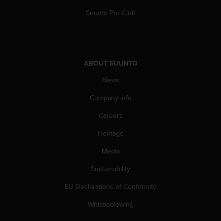
c
o
Suunto Pro Club
m
p
l
i
a
ABOUT SUUNTO
n
c
News
e
Company info
w
i
Careers
t
h
Heritage
o
t
Media
h
e
Sustainability
r
EU Declarations of Conformity
a
c
Whistleblowing
c
e