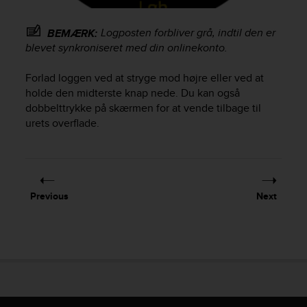
r
m
a
Logposten forbliver grå, indtil den er
BEMÆRK:
n
blevet synkroniseret med din onlinekonto.
c
e
Forlad loggen ved at stryge mod højre eller ved at
w
holde den midterste knap nede. Du kan også
i
dobbelttrykke på skærmen for at vende tilbage til
t
urets overflade.
h
t
h
e
W
e
Previous
Next
b
C
o
n
t
e
n
t