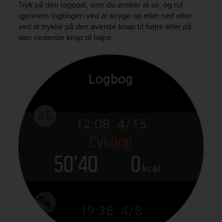
Tryk på den logpost, som du ønsker at se, og rul
e
igennem logbogen ved at stryge op eller ned eller
f
ved at trykke på den øverste knap til højre eller på
o
r
den nederste knap til højre.
t
h
i
s
w
e
b
s
i
t
e
i
n
c
o
n
f
o