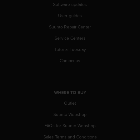
s
Software updates
(
W
User guides
C
Suunto Repair Center
A
G
Service Centers
)
2
Tutorial Tuesday
.
0
Contact us
a
n
d
a
c
WHERE TO BUY
h
i
Outlet
e
Suunto Webshop
v
i
FAQs for Suunto Webshop
n
g
Sales Terms and Conditions