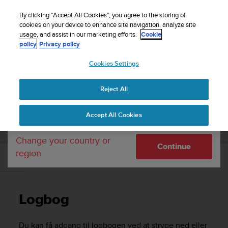
S
Sign up for the newsletter and get 5% off
| Free
u
By clicking “Accept All Cookies”, you agree to the storing of
returns
u
cookies on your device to enhance site navigation, analyze site
Your country or region:
usage, and assist in our marketing efforts.
Cookie
n
policy
Privacy policy
t
o
Cookies Settings
United States
i
s
Home
Support
Suunto 9
Brugervejledning
c
Reject All
Currency: $ (USD)
o
m
Shipping only to United States
SUUNTO 9 BRUGERVEJLEDNING
Accept All Cookies
m
i
t
Change your country or
Continue
t
region
e
Logbog
d
t
o
Logbog
a
c
h
Du kan få adgang til logbogen ved at stryge ned eller