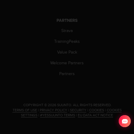
s
s
i
PARTNERS
b
i
Strava
l
i
TrainingPeaks
t
y
Value Pack
s
Welcome Partners
t
a
Partners
n
d
a
r
d
.
COPYRIGHT © 2026 SUUNTO.
ALL RIGHTS RESERVED.
s
TERMS OF USE
|
PRIVACY POLICY
|
SECURITY
|
COOKIES
|
COOKIES
.
SETTINGS
|
#YESSUUNTO TERMS
|
EU DATA ACT NOTICE
P
l
e