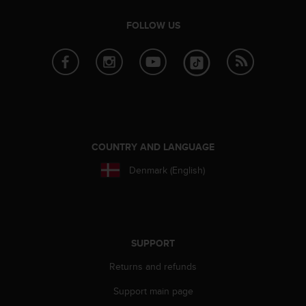
A
FOLLOW US
c
c
e
s
s
i
b
i
l
COUNTRY AND LANGUAGE
i
t
Denmark (English)
y
G
u
i
d
SUPPORT
e
l
Returns and refunds
i
n
Support main page
e