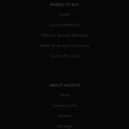
WHERE TO BUY
A
c
Outlet
c
e
Suunto Webshop
s
s
FAQs for Suunto Webshop
i
b
Sales Terms and Conditions
i
Suunto Pro Club
l
i
t
y
G
ABOUT SUUNTO
u
i
News
d
e
Company info
l
i
Careers
n
e
Heritage