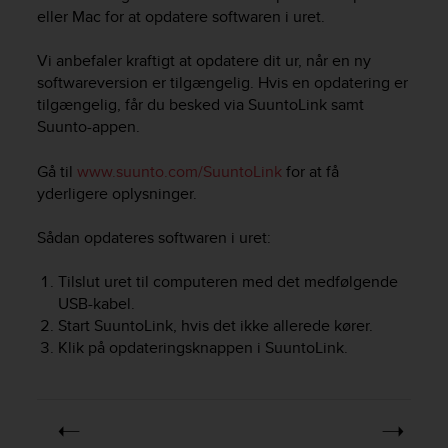
i
eller Mac for at opdatere softwaren i uret.
e
v
Vi anbefaler kraftigt at opdatere dit ur, når en ny
i
n
softwareversion er tilgængelig. Hvis en opdatering er
g
tilgængelig, får du besked via SuuntoLink samt
L
Suunto-appen.
e
v
Gå til
www.suunto.com/SuuntoLink
for at få
e
yderligere oplysninger.
l
A
Sådan opdateres softwaren i uret:
A
c
Tilslut uret til computeren med det medfølgende
o
n
USB-kabel.
f
Start SuuntoLink, hvis det ikke allerede kører.
o
Klik på opdateringsknappen i SuuntoLink.
r
m
a
n
c