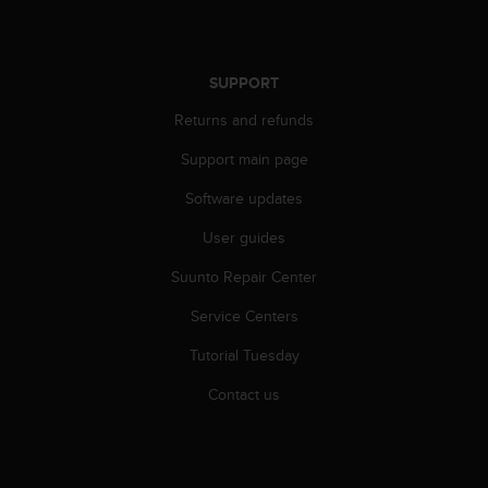
r
m
a
n
SUPPORT
c
e
Returns and refunds
w
i
Support main page
t
Software updates
h
t
User guides
h
e
Suunto Repair Center
W
e
Service Centers
b
C
Tutorial Tuesday
o
Contact us
n
t
e
n
t