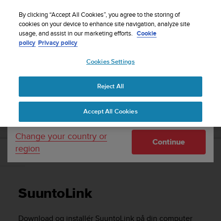
S
Sign up for the newsletter and get 5% off
| Free
u
By clicking “Accept All Cookies”, you agree to the storing of
returns
u
cookies on your device to enhance site navigation, analyze site
Your country or region:
usage, and assist in our marketing efforts.
Cookie
n
policy
Privacy policy
t
o
Cookies Settings
United States
i
s
Home
Support
Suunto 9
Brugervejledning
c
Reject All
Currency: $ (USD)
o
m
Shipping only to United States
SUUNTO 9 BRUGERVEJLEDNING
Accept All Cookies
m
i
t
Change your country or
Continue
t
region
e
SuuntoLink
d
t
o
SuuntoLink
a
c
h
Download og installér SuuntoLink på din computer