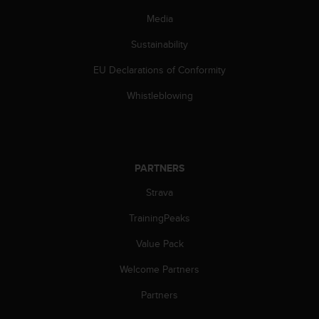
s
Media
(
W
Sustainability
C
A
EU Declarations of Conformity
G
)
Whistleblowing
2
.
0
a
n
PARTNERS
d
a
Strava
c
TrainingPeaks
h
i
Value Pack
e
v
Welcome Partners
i
n
Partners
g