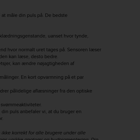
at måle din puls på. De bedste
eklædningsgenstande, uanset hvor tynde,
end hvor normalt uret tages på. Sensoren læser
en kan læse, desto bedre.
etsjer, kan ændre nøjagtigheden af
e målinger. En kort opvarmning på et par
drer pålidelige aflæsninger fra den optiske
 svømmeaktiviteter.
din puls anbefaler vi, at du bruger en
r.
ikke korrekt for alle brugere under alle
rsons unikke anatomi og hudpigmentering. Din