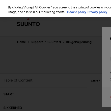
S
u
By clicking “Accept All Cookies”, you agree to the storing of cookies on you
u
usage, and assist in our marketing efforts.
Cookie policy
Privacy policy
n
t
o
i
s
c
Home
Support
Suunto 9
Brugervejledning
o
m
m
i
t
t
e
Table of Content
Start
Sådan
d
t
o
START
a
c
h
SIKKERHED