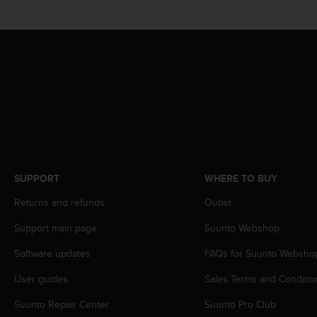
r
m
a
n
c
e
w
i
t
h
t
h
e
SUPPORT
WHERE TO BUY
W
e
Returns and refunds
Outlet
b
Support main page
Suunto Webshop
C
o
Software updates
FAQs for Suunto Websho
n
t
User guides
Sales Terms and Conditio
e
n
Suunto Repair Center
Suunto Pro Club
t