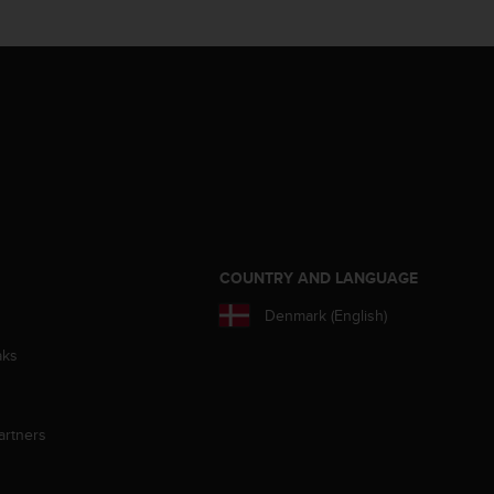
S
COUNTRY AND LANGUAGE
Denmark (English)
aks
artners