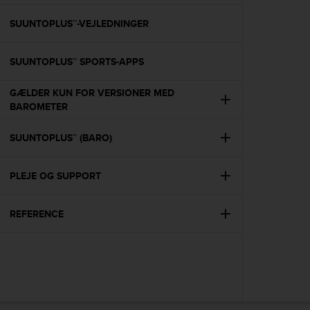
e
f
SUUNTOPLUS™-VEJLEDNINGER
o
r
SUUNTOPLUS™ SPORTS-APPS
t
h
i
GÆLDER KUN FOR VERSIONER MED
s
BAROMETER
w
e
SUUNTOPLUS™ (BARO)
b
s
i
PLEJE OG SUPPORT
t
e
REFERENCE
i
n
c
o
n
f
o