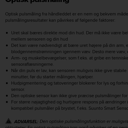
Optisk pulsmåling fra håndleddet er en nem og bekvem måde 
pulsmålingsresultater kan påvirkes af følgende faktorer:
Uret skal bæres direkte mod din hud. Der må ikke være b
mellem sensoren og din hud
Det kan være nødvendigt at bære uret højere på din arm, 
blodgennemstrømningen igennem væv. Desto mere væv, d
Arm- og muskelbevægelser, som f.eks. at gribe en tennisk
sensoraflæsningerne.
Når din puls er lav, kan sensoren muligvis ikke give stabil
minutter, før du starter målingen, hjælper.
Hudpigmentering og tatoveringer blokerer for lys og forhin
sensor.
Den optiske sensor kan ikke give præcise pulsmålinger for
For større nøjagtighed og hurtigere respons på ændringer i 
kompatibel pulsmåler på brystet, f.eks. Suunto Smart Senso
Den optiske pulsmålingsfunktion er muligvis 
ADVARSEL:
aktiviteter. En optisk pulsmåling kan også påvirkes af en pe