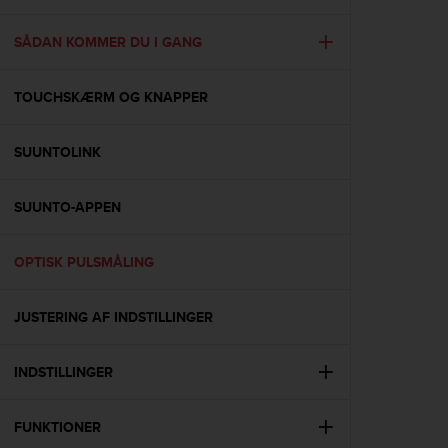
i
e
v
SÅDAN KOMMER DU I GANG
i
n
TOUCHSKÆRM OG KNAPPER
g
L
e
SUUNTOLINK
v
e
l
SUUNTO-APPEN
A
A
c
OPTISK PULSMÅLING
o
n
JUSTERING AF INDSTILLINGER
f
o
r
INDSTILLINGER
m
a
n
FUNKTIONER
c