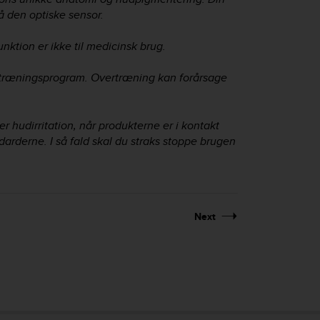
å den optiske sensor.
unktion er ikke til medicinsk brug.
t træningsprogram. Overtræning kan forårsage
r hudirritation, når produkterne er i kontakt
rderne. I så fald skal du straks stoppe brugen
Next