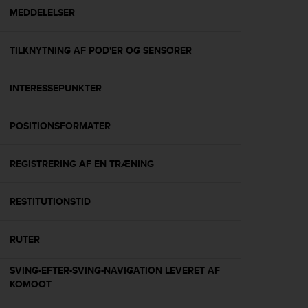
A
MEDDELELSER
c
c
TILKNYTNING AF POD'ER OG SENSORER
e
s
s
INTERESSEPUNKTER
i
b
i
POSITIONSFORMATER
l
i
t
REGISTRERING AF EN TRÆNING
y
G
RESTITUTIONSTID
u
i
d
RUTER
e
l
SVING-EFTER-SVING-NAVIGATION LEVERET AF
i
KOMOOT
n
e