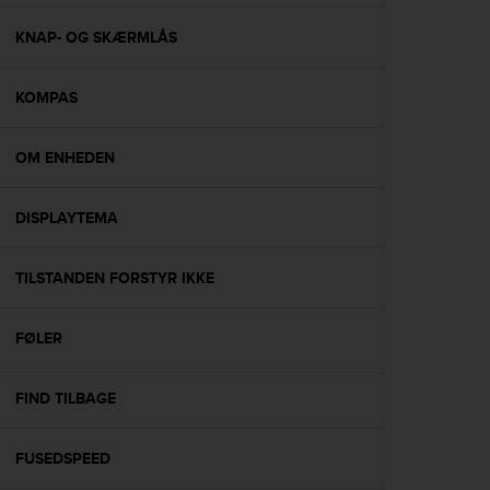
e
f
KNAP- OG SKÆRMLÅS
o
r
KOMPAS
t
h
i
OM ENHEDEN
s
w
e
DISPLAYTEMA
b
s
i
TILSTANDEN FORSTYR IKKE
t
e
FØLER
i
n
c
FIND TILBAGE
o
n
f
FUSEDSPEED
o