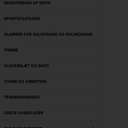
s
REGISTRERING AF SØVN
(
W
SPORTSTILSTANDE
C
A
G
ALARMER FOR SOLOPGANG OG SOLNEDGANG
)
2
.
TIMERE
0
a
n
KLOKKESLÆT OG DATO
d
a
TONER OG VIBRATION
c
h
i
TRÆNINGSINDSIGT
e
v
i
URETS OVERFLADER
n
g