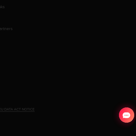
aks
artners
EU DATA ACT NOTICE