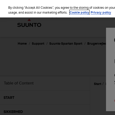
S
u
By clicking “Accept All Cookies”, you agree to the storing of cookies on you
u
usage, and assist in our marketing efforts.
Cookie policy
Privacy policy
n
t
o
i
s
c
Home
Support
Suunto Spartan Sport
Brugervejledning 
o
m
m
S
i
t
t
e
Table of Content
Start
Funkt
d
t
o
START
a
c
h
SIKKERHED