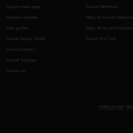
s
Support main page
Suunto Webshop
s
i
Software updates
FAQs for Suunto Websho
b
i
User guides
Sales Terms and Conditio
l
Suunto Repair Center
Suunto Pro Club
i
t
Service Centers
y
s
Tutorial Tuesday
t
a
Contact us
n
d
a
r
d
s
TERMS OF USE
|
PRI
.
P
l
e