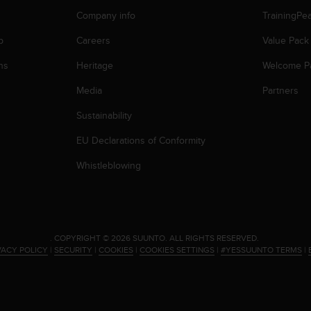
Company info
TrainingPe
p
Careers
Value Pack
ns
Heritage
Welcome P
Media
Partners
Sustainability
EU Declarations of Conformity
Whistleblowing
.
COPYRIGHT © 2026 SUUNTO.
ALL RIGHTS RESERVED.
VACY POLICY
|
SECURITY
|
COOKIES
|
COOKIES SETTINGS
|
#YESSUUNTO TERMS
|