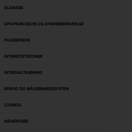
r
m
GLONASS
a
n
GPS-PRÆCISION OG STRØMBESPARELSE
c
e
w
PULSSENSOR
i
t
h
INTENSITETSZONER
t
h
e
INTERVALTRÆNING
W
e
SPROG OG MÅLEENHEDSSYSTEM
b
C
o
LOGBOG
n
t
e
MÅNEFASER
n
t