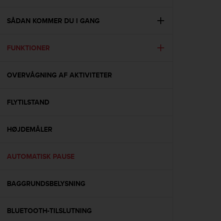
i
e
v
SÅDAN KOMMER DU I GANG
i
n
FUNKTIONER
g
L
e
OVERVÅGNING AF AKTIVITETER
v
e
l
FLYTILSTAND
A
A
c
HØJDEMÅLER
o
n
AUTOMATISK PAUSE
f
o
r
BAGGRUNDSBELYSNING
m
a
n
BLUETOOTH-TILSLUTNING
c