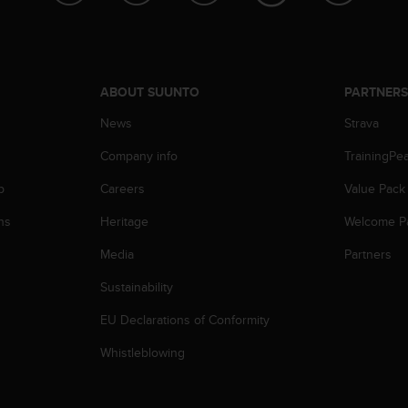
ABOUT SUUNTO
PARTNER
News
Strava
Company info
TrainingPe
p
Careers
Value Pack
ns
Heritage
Welcome P
Media
Partners
Sustainability
EU Declarations of Conformity
Whistleblowing