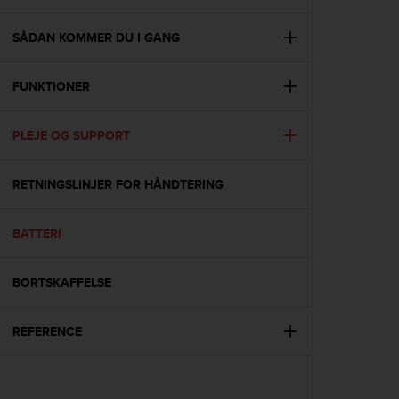
i
e
v
SÅDAN KOMMER DU I GANG
i
n
FUNKTIONER
g
L
e
PLEJE OG SUPPORT
v
e
l
RETNINGSLINJER FOR HÅNDTERING
A
A
c
BATTERI
o
n
BORTSKAFFELSE
f
o
r
REFERENCE
m
a
n
c