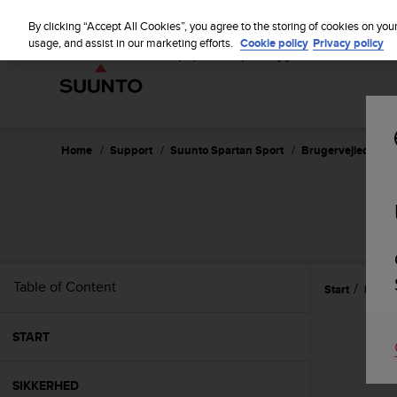
S
u
By clicking “Accept All Cookies”, you agree to the storing of cookies on you
u
usage, and assist in our marketing efforts.
Cookie policy
Privacy policy
n
t
o
i
s
c
Home
Support
Suunto Spartan Sport
Brugervejledning 
o
m
m
S
i
t
t
e
Table of Content
Start
Pleje 
d
t
o
START
a
c
h
SIKKERHED