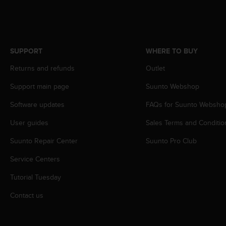
r
m
a
n
c
SUPPORT
WHERE TO BUY
e
w
Returns and refunds
Outlet
i
t
Support main page
Suunto Webshop
h
t
Software updates
FAQs for Suunto Websho
h
User guides
Sales Terms and Conditio
e
W
Suunto Repair Center
Suunto Pro Club
e
b
Service Centers
C
o
Tutorial Tuesday
n
t
Contact us
e
n
t