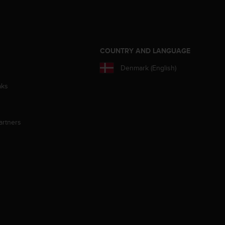
S
COUNTRY AND LANGUAGE
Denmark (English)
aks
artners