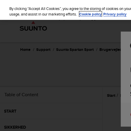
S
u
By clicking “Accept All Cookies”, you agree to the storing of cookies on you
u
usage, and assist in our marketing efforts.
Cookie policy
Privacy policy
n
t
o
i
s
c
Home
Support
Suunto Spartan Sport
Brugervejledning 
o
m
m
S
i
t
t
e
Table of Content
Start
Funkt
d
t
o
START
a
c
h
SIKKERHED