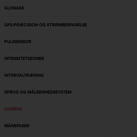
r
m
GLONASS
a
n
GPS-PRÆCISION OG STRØMBESPARELSE
c
e
w
PULSSENSOR
i
t
h
INTENSITETSZONER
t
h
e
INTERVALTRÆNING
W
e
SPROG OG MÅLEENHEDSSYSTEM
b
C
o
LOGBOG
n
t
e
MÅNEFASER
n
t