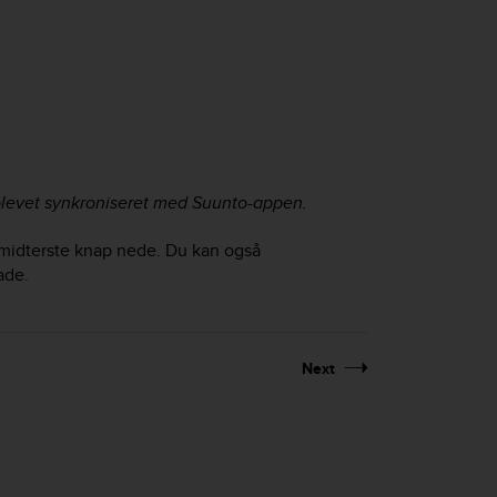
r blevet synkroniseret med Suunto-appen.
 midterste knap nede. Du kan også
ade.
Next