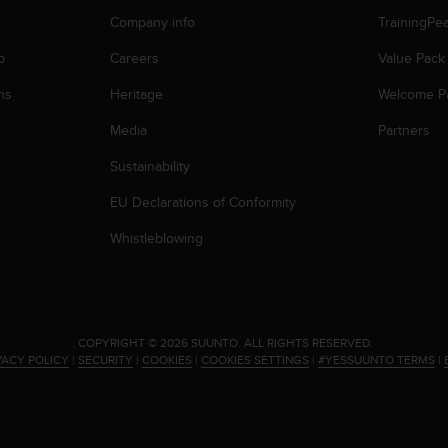
Company info
TrainingPe
p
Careers
Value Pack
ns
Heritage
Welcome P
Media
Partners
Sustainability
EU Declarations of Conformity
Whistleblowing
.
COPYRIGHT © 2026 SUUNTO.
ALL RIGHTS RESERVED.
VACY POLICY
|
SECURITY
|
COOKIES
|
COOKIES SETTINGS
|
#YESSUUNTO TERMS
|