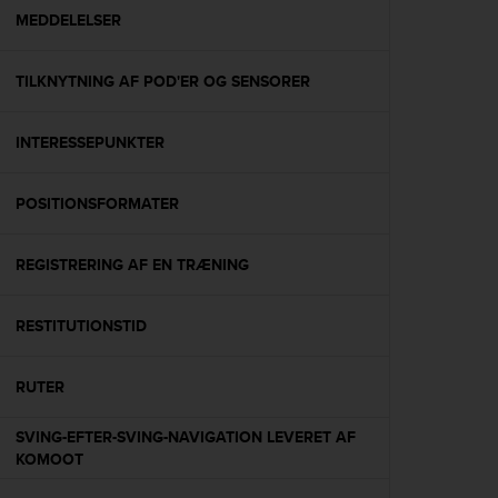
A
MEDDELELSER
c
c
TILKNYTNING AF POD'ER OG SENSORER
e
s
s
INTERESSEPUNKTER
i
b
i
POSITIONSFORMATER
l
i
t
REGISTRERING AF EN TRÆNING
y
G
RESTITUTIONSTID
u
i
d
RUTER
e
l
SVING-EFTER-SVING-NAVIGATION LEVERET AF
i
KOMOOT
n
e