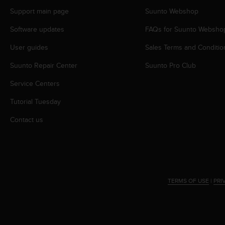
s
Support main page
Suunto Webshop
s
i
Software updates
FAQs for Suunto Websho
b
i
User guides
Sales Terms and Conditio
l
Suunto Repair Center
Suunto Pro Club
i
t
Service Centers
y
s
Tutorial Tuesday
t
a
Contact us
n
d
a
r
d
s
TERMS OF USE
|
PRI
.
P
l
e