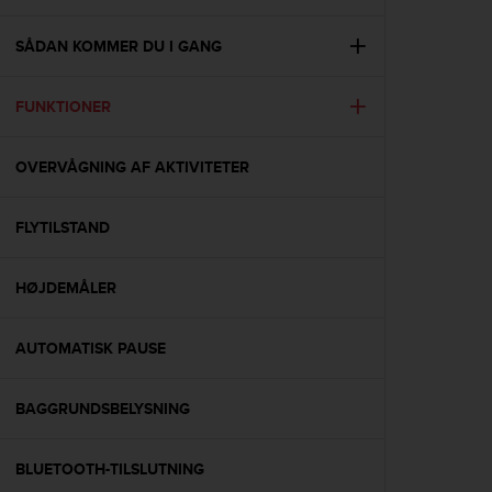
i
e
v
SÅDAN KOMMER DU I GANG
i
n
FUNKTIONER
g
L
e
OVERVÅGNING AF AKTIVITETER
v
e
l
FLYTILSTAND
A
A
c
HØJDEMÅLER
o
n
AUTOMATISK PAUSE
f
o
r
BAGGRUNDSBELYSNING
m
a
n
BLUETOOTH-TILSLUTNING
c