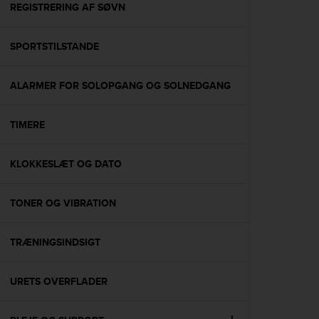
s
REGISTRERING AF SØVN
(
W
SPORTSTILSTANDE
C
A
G
ALARMER FOR SOLOPGANG OG SOLNEDGANG
)
2
.
TIMERE
0
a
n
KLOKKESLÆT OG DATO
d
a
TONER OG VIBRATION
c
h
i
TRÆNINGSINDSIGT
e
v
i
URETS OVERFLADER
n
g