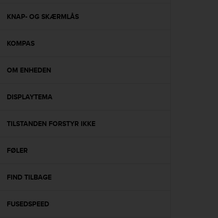
e
f
KNAP- OG SKÆRMLÅS
o
r
KOMPAS
t
h
i
OM ENHEDEN
s
w
e
DISPLAYTEMA
b
s
i
TILSTANDEN FORSTYR IKKE
t
e
FØLER
i
n
c
FIND TILBAGE
o
n
f
FUSEDSPEED
o