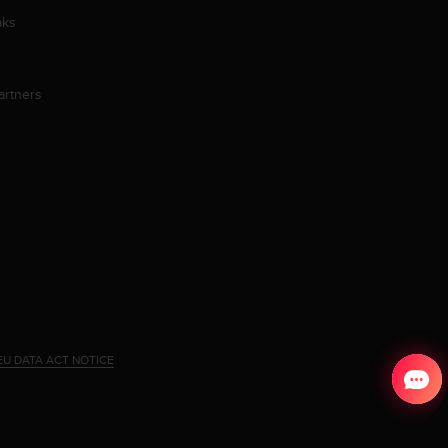
aks
artners
EU DATA ACT NOTICE