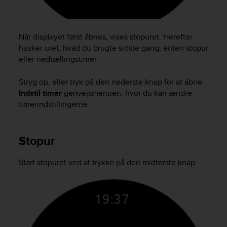
e
f
o
Når displayet først åbnes, vises stopuret. Herefter
r
t
husker uret, hvad du brugte sidste gang, enten stopur
h
eller nedtællingstimer.
i
s
Stryg op, eller tryk på den nederste knap for at åbne
w
Indstil timer
genvejsmenuen, hvor du kan ændre
e
timerindstillingerne.
b
s
i
Stopur
t
e
i
Start stopuret ved at trykke på den midterste knap.
n
c
o
n
f
o