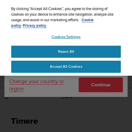
S
Sign up for the newsletter and get 5% off
| Free
u
By clicking “Accept All Cookies”, you agree to the storing of
returns
u
cookies on your device to enhance site navigation, analyze site
Your country or region:
usage, and assist in our marketing efforts.
Cookie
n
policy
Privacy policy
t
o
Cookies Settings
United States
i
s
Home
Support
Suunto Spartan Sport
Brugervejledning - 2.6
c
Reject All
Currency: $ (USD)
o
m
Shipping only to United States
SUUNTO SPARTAN SPORT
Accept All Cookies
m
BRUGERVEJLEDNING - 2.6
i
t
Change your country or
Continue
t
region
e
Timere
d
t
o
a
Timere
c
h