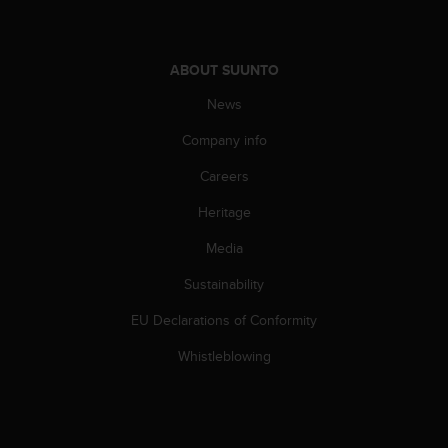
c
e
a
ABOUT SUUNTO
t
U
News
S
A
Company info
+
Careers
1
8
Heritage
5
5
Media
2
5
Sustainability
8
0
EU Declarations of Conformity
9
Whistleblowing
0
0
(
t
o