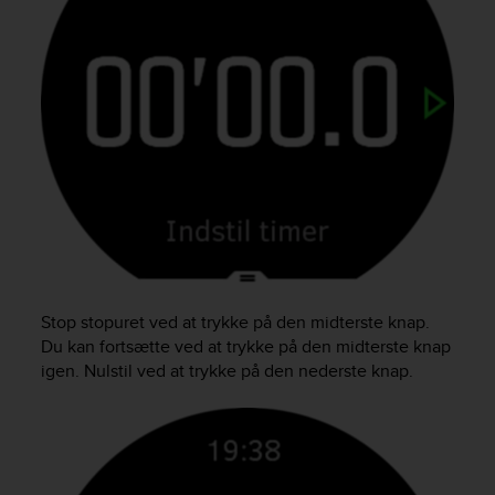
r
m
a
n
c
e
w
i
t
h
t
h
e
W
e
Stop stopuret ved at trykke på den midterste knap.
b
Du kan fortsætte ved at trykke på den midterste knap
C
igen. Nulstil ved at trykke på den nederste knap.
o
n
t
e
n
t