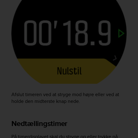
A
c
c
e
s
s
i
b
i
l
i
t
y
G
u
Afslut timeren ved at stryge mod højre eller ved at
i
holde den midterste knap nede.
d
e
l
Nedtællingstimer
i
n
e
På timerdisplayet skal du stryge op eller trykke på