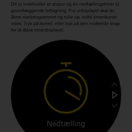
i
Dit ur indeholder et stopur og en nedtællingstimer til
e
grundlæggende tidtagning. Fra urdisplayet skal du
v
åbne startprogrammet og rulle op, indtil timerikonet
i
vises. Tryk på ikonet, eller tryk på den midterste knap
n
for at åbne timerdisplayet.
g
L
e
v
e
l
A
A
c
o
n
f
o
r
m
a
n
c