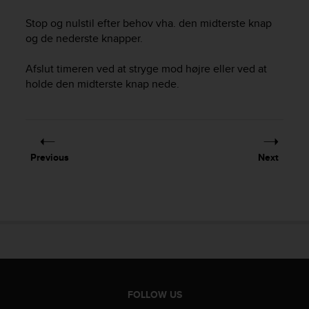
c
o
Stop og nulstil efter behov vha. den midterste knap
m
og de nederste knapper.
p
l
Afslut timeren ved at stryge mod højre eller ved at
i
holde den midterste knap nede.
a
n
c
e
w
i
Previous
Next
t
h
o
t
h
e
r
a
c
c
FOLLOW US
e