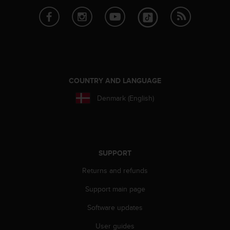
s
s
i
b
i
l
i
t
COUNTRY AND LANGUAGE
y
Denmark (English)
s
t
a
n
d
a
SUPPORT
r
Returns and refunds
d
s
Support main page
.
P
Software updates
l
e
User guides