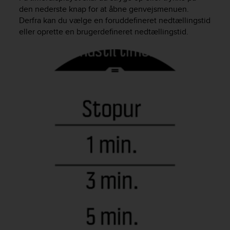
s
den nederste knap for at åbne genvejsmenuen.
(
Derfra kan du vælge en foruddefineret nedtællingstid
W
eller oprette en brugerdefineret nedtællingstid.
C
A
G
)
2
.
0
a
n
d
a
c
h
i
e
v
i
n
g