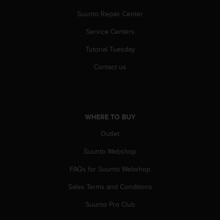
a
s
Suunto Repair Center
e
Service Centers
c
o
Tutorial Tuesday
n
t
Contact us
a
c
t
C
u
WHERE TO BUY
s
t
Outlet
o
m
Suunto Webshop
e
FAQs for Suunto Webshop
r
S
Sales Terms and Conditions
e
r
Suunto Pro Club
v
i