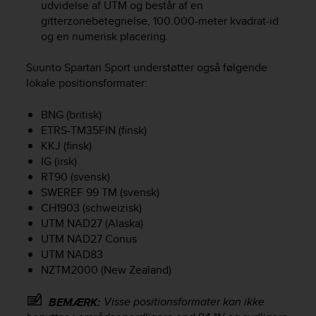
udvidelse af UTM og består af en
e
gitterzonebetegnelse, 100.000-meter kvadrat-id
f
og en numerisk placering.
o
r
t
Suunto Spartan Sport
understøtter også følgende
h
lokale positionsformater:
i
s
BNG (britisk)
w
ETRS-TM35FIN (finsk)
e
KKJ (finsk)
b
IG (irsk)
s
RT90 (svensk)
i
SWEREF 99 TM (svensk)
t
CH1903 (schweizisk)
e
i
UTM NAD27 (Alaska)
n
UTM NAD27 Conus
c
UTM NAD83
o
NZTM2000 (New Zealand)
n
f
Visse positionsformater kan ikke
BEMÆRK:
o