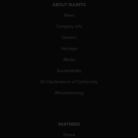
c
ABOUT SUUNTO
o
m
News
p
l
Company info
i
Careers
a
n
Heritage
c
e
Media
w
i
Sustainability
t
h
EU Declarations of Conformity
o
Whistleblowing
t
h
e
r
a
c
PARTNERS
c
Strava
e