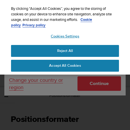
S
Sign up for the newsletter and get 5% off
| Free
u
By clicking “Accept All Cookies”, you agree to the storing of
returns
u
cookies on your device to enhance site navigation, analyze site
Your country or region:
usage, and assist in our marketing efforts.
Cookie
n
policy
Privacy policy
t
o
Cookies Settings
United States
i
s
Home
Support
Suunto Spartan Sport
Brugervejledning - 2.6
c
Reject All
Currency: $ (USD)
o
m
Shipping only to United States
SUUNTO SPARTAN SPORT
Accept All Cookies
m
BRUGERVEJLEDNING - 2.6
i
t
Change your country or
Continue
t
region
e
Positionsformater
d
t
o
a
Positionsformater
c
h