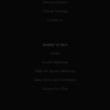
Service Centers
s
(
Tutorial Tuesday
W
C
Contact us
A
G
)
2
.
WHERE TO BUY
0
a
Outlet
n
d
Suunto Webshop
a
FAQs for Suunto Webshop
c
h
Sales Terms and Conditions
i
e
Suunto Pro Club
v
i
n
g