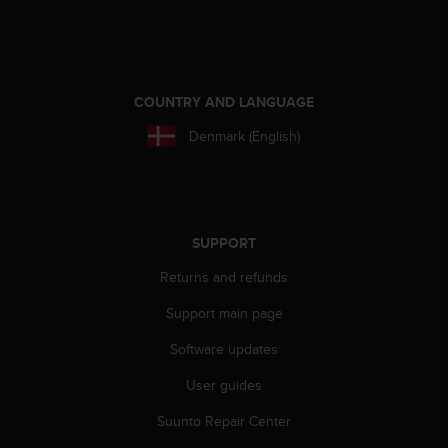
A
c
c
e
s
COUNTRY AND LANGUAGE
s
Denmark (English)
i
b
i
l
i
t
SUPPORT
y
Returns and refunds
G
u
Support main page
i
d
Software updates
e
l
User guides
i
n
Suunto Repair Center
e