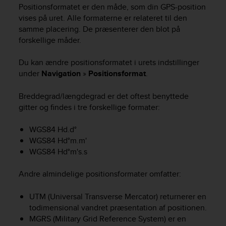
i
Positionsformatet er den måde, som din GPS-position
e
vises på uret. Alle formaterne er relateret til den
v
samme placering. De præsenterer den blot på
i
forskellige måder.
n
g
L
Du kan ændre positionsformatet i urets indstillinger
e
under
Navigation
»
Positionsformat
.
v
e
Breddegrad/længdegrad er det oftest benyttede
l
gitter og findes i tre forskellige formater:
A
A
WGS84 Hd.d°
c
WGS84 Hd°m.m'
o
WGS84 Hd°m's.s
n
f
o
Andre almindelige positionsformater omfatter:
r
m
UTM (Universal Transverse Mercator) returnerer en
a
todimensional vandret præsentation af positionen.
n
MGRS (Military Grid Reference System) er en
c