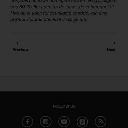
benyttes i områder nordligere end 84 °N og sydligere
r
end 80 °S eller uden for de lande, de er beregnet til.
m
Hvis du er uden for det tilladte område, kan dine
a
n
positionskoordinater ikke vises på uret.
c
e
w
i
t
Previous
Next
h
t
h
e
W
e
b
C
o
n
FOLLOW US
t
e
n
t