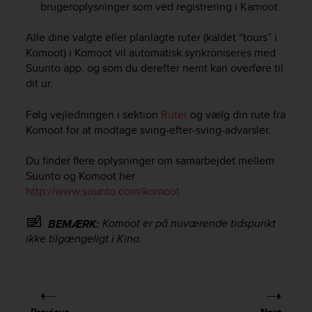
brugeroplysninger som ved registrering i Kamoot.
e
f
Alle dine valgte eller planlagte ruter (kaldet “tours” i
o
r
Komoot) i Komoot vil automatisk synkroniseres med
t
Suunto app, og som du derefter nemt kan overføre til
h
dit ur.
i
s
Følg vejledningen i sektion
Ruter
og vælg din rute fra
w
Komoot for at modtage sving-efter-sving-advarsler.
e
b
Du finder flere oplysninger om samarbejdet mellem
s
Suunto og Komoot her
i
t
http://www.suunto.com/komoot
e
i
Komoot er på nuværende tidspunkt
BEMÆRK:
n
ikke tilgængeligt i Kina.
c
o
n
f
o
Previous
Next