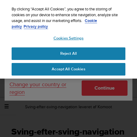
S
Sign up for the newsletter and get 5% off
| Free
u
By clicking “Accept All Cookies”, you agree to the storing of
returns
u
cookies on your device to enhance site navigation, analyze site
Your country or region:
usage, and assist in our marketing efforts.
Cookie
n
policy
Privacy policy
t
o
Cookies Settings
United States
i
s
Home
Support
Suunto Spartan Trainer Wrist HR
c
Brugervejledning - 2.6
Reject All
Currency: $ (USD)
o
m
Shipping only to United States
Accept All Cookies
m
SUUNTO SPARTAN TRAINER WRIST HR
i
BRUGERVEJLEDNING - 2.6
t
Change your country or
Continue
t
region
e
d
Sving-efter-sving-navigation leveret af Komoot
t
o
a
c
Sving-efter-sving-navigation
h