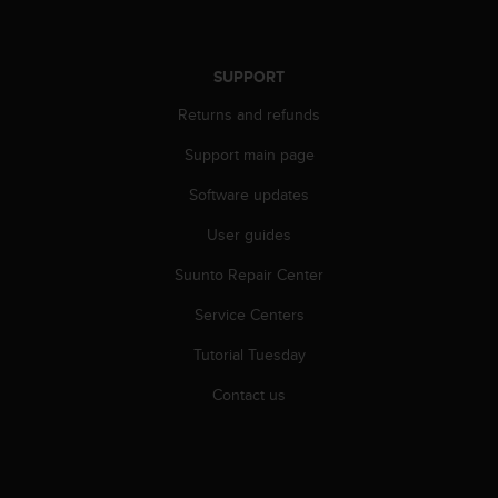
A
c
c
SUPPORT
e
s
Returns and refunds
s
i
Support main page
b
Software updates
i
l
User guides
i
t
Suunto Repair Center
y
G
Service Centers
u
i
Tutorial Tuesday
d
Contact us
e
l
i
n
e