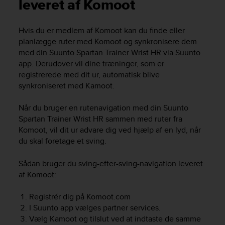
i
leveret af Komoot
e
v
Hvis du er medlem af Komoot kan du finde eller
i
planlægge ruter med Komoot og synkronisere dem
n
g
med din
Suunto Spartan Trainer Wrist HR
via Suunto
L
app. Derudover vil dine træninger, som er
e
registrerede med dit ur, automatisk blive
v
synkroniseret med Kamoot.
e
l
Når du bruger en rutenavigation med din
Suunto
A
Spartan Trainer Wrist HR
sammen med ruter fra
A
Komoot, vil dit ur advare dig ved hjælp af en lyd, når
c
du skal foretage et sving.
o
n
f
Sådan bruger du sving-efter-sving-navigation leveret
o
af Komoot:
r
m
Registrér dig på Komoot.com
a
I Suunto app vælges partner services.
n
Vælg Kamoot og tilslut ved at indtaste de samme
c