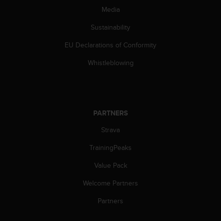
c
Media
o
m
Sustainability
p
l
EU Declarations of Conformity
i
a
Whistleblowing
n
c
e
w
i
PARTNERS
t
h
Strava
o
TrainingPeaks
t
h
Value Pack
e
r
Welcome Partners
a
c
Partners
c
e