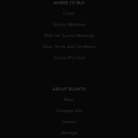
s
WHERE TO BUY
(
Outlet
W
C
Suunto Webshop
A
G
FAQs for Suunto Webshop
)
2
Sales Terms and Conditions
.
Suunto Pro Club
0
a
n
d
a
c
ABOUT SUUNTO
h
News
i
e
Company info
v
i
Careers
n
g
Heritage