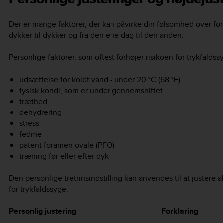
Der er mange faktorer, der kan påvirke din følsomhed over for 
dykker til dykker og fra den ene dag til den anden.
Personlige faktorer, som oftest forhøjer risikoen for trykfaldss
udsættelse for koldt vand - under 20 °C (68 °F)
fysisk kondi, som er under gennemsnittet
træthed
dehydrering
stress
fedme
patent foramen ovale (PFO)
træning før eller efter dyk
Den personlige tretrinsindstilling kan anvendes til at justere 
for trykfaldssyge.
Personlig justering
Forklaring