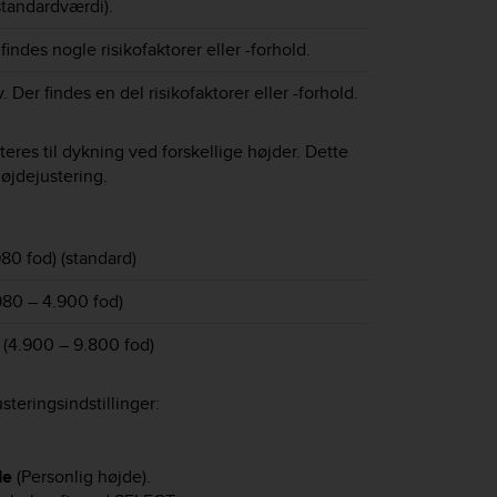
standardværdi).
findes nogle risikofaktorer eller -forhold.
 Der findes en del risikofaktorer eller -forhold.
teres til dykning ved forskellige højder. Dette
øjdejustering.
80 fod) (standard)
980 – 4.900 fod)
 (4.900 – 9.800 fod)
teringsindstillinger:
de
(Personlig højde).