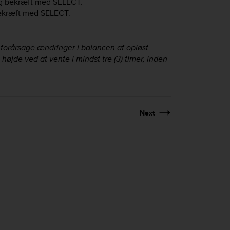
og bekræft med
SELECT
.
ekræft med
SELECT
.
 forårsage ændringer i balancen af opløst
højde ved at vente i mindst tre (3) timer, inden
Next