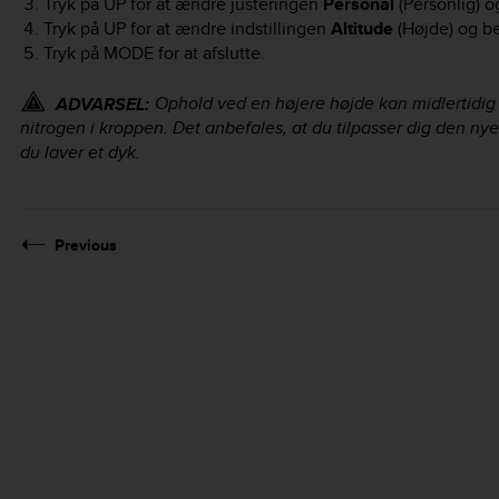
Tryk på
UP
for at ændre justeringen
Personal
(Personlig) 
Tryk på
UP
for at ændre indstillingen
Altitude
(Højde) og b
Tryk på
MODE
for at afslutte.
Ophold ved en højere højde kan midlertidig
ADVARSEL:
nitrogen i kroppen. Det anbefales, at du tilpasser dig den nye 
du laver et dyk.
Previous