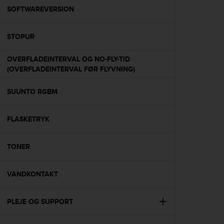
A
SOFTWAREVERSION
c
c
STOPUR
e
s
s
OVERFLADEINTERVAL OG NO-FLY-TID
i
(OVERFLADEINTERVAL FØR FLYVNING)
b
i
SUUNTO RGBM
l
i
t
FLASKETRYK
y
G
TONER
u
i
d
VANDKONTAKT
e
l
i
PLEJE OG SUPPORT
n
e