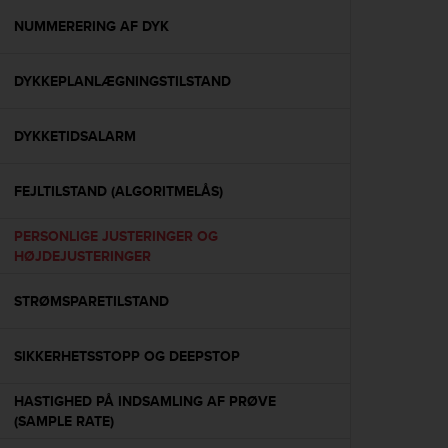
r
m
NUMMERERING AF DYK
a
n
DYKKEPLANLÆGNINGSTILSTAND
c
e
w
DYKKETIDSALARM
i
t
h
FEJLTILSTAND (ALGORITMELÅS)
t
h
PERSONLIGE JUSTERINGER OG
e
HØJDEJUSTERINGER
W
e
STRØMSPARETILSTAND
b
C
o
SIKKERHETSSTOPP OG DEEPSTOP
n
t
HASTIGHED PÅ INDSAMLING AF PRØVE
e
(SAMPLE RATE)
n
t