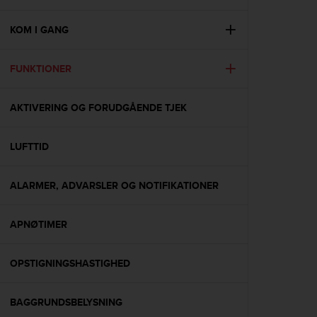
i
e
v
KOM I GANG
i
n
FUNKTIONER
g
L
e
AKTIVERING OG FORUDGÅENDE TJEK
v
e
l
LUFTTID
A
A
c
ALARMER, ADVARSLER OG NOTIFIKATIONER
o
n
APNØTIMER
f
o
r
OPSTIGNINGSHASTIGHED
m
a
n
BAGGRUNDSBELYSNING
c