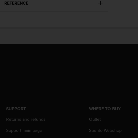
s
REFERENCE
(
W
C
A
G
)
2
.
0
a
n
d
a
c
h
i
e
SUPPORT
WHERE TO BUY
v
Returns and refunds
Outlet
i
n
Support main page
Suunto Webshop
g