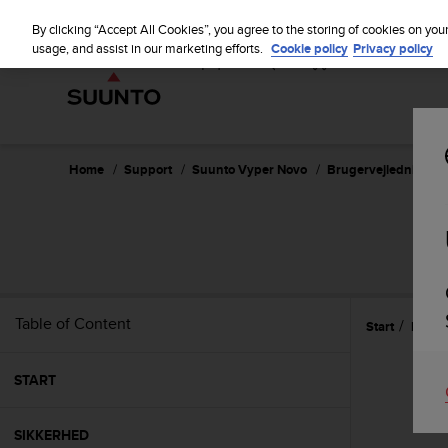
S
u
By clicking “Accept All Cookies”, you agree to the storing of cookies on you
u
usage, and assist in our marketing efforts.
Cookie policy
Privacy policy
n
t
o
i
s
c
Home
Support
Suunto Vyper Novo
Brugervejledning -
o
m
m
i
t
t
e
Table of Content
Start
Funkt
d
t
o
START
a
c
h
SIKKERHED