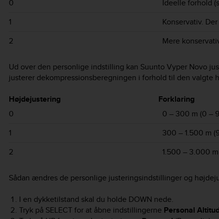
0
Ideelle forhold (
1
Konservativ. Der 
2
Mere konservativ.
Ud over den personlige indstilling kan
Suunto Vyper Novo
jus
justerer dekompressionsberegningen i forhold til den valgte h
Højdejustering
Forklaring
0
0 – 300 m (0 – 9
1
300 – 1.500 m (
2
1.500 – 3.000 m
Sådan ændres de personlige justeringsindstillinger og højdejus
I en dykketilstand skal du holde
DOWN
nede.
Tryk på
SELECT
for at åbne indstillingerne
Personal Altitu