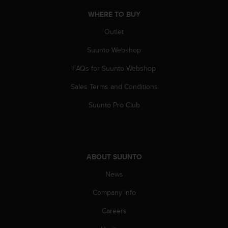
c
o
WHERE TO BUY
m
p
Outlet
l
Suunto Webshop
i
a
FAQs for Suunto Webshop
n
c
Sales Terms and Conditions
e
w
Suunto Pro Club
i
t
h
o
t
ABOUT SUUNTO
h
e
News
r
Company info
a
c
Careers
c
e