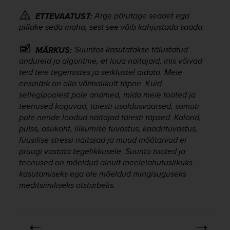
r
m
Ärge põrutage seadet ega
ETTEVAATUST:
a
pillake seda maha, sest see võib kahjustada saada.
n
c
Suuntos kasutatakse täiustatud
MÄRKUS:
e
andureid ja algoritme, et luua näitajaid, mis võivad
w
teid teie tegemistes ja seiklustel aidata. Meie
i
eesmärk on olla võimalikult täpne. Kuid
t
sellegipoolest pole andmed, mida meie tooted ja
h
teenused koguvad, täiesti usaldusväärsed, samuti
t
h
pole nende loodud näitajad täiesti täpsed. Kalorid,
e
pulss, asukoht, liikumise tuvastus, kaadrituvastus,
W
füüsilise stressi näitajad ja muud mõõtarvud ei
e
pruugi vastata tegelikkusele. Suunto tooted ja
b
teenused on mõeldud ainult meelelahutuslikuks
C
kasutamiseks ega ole mõeldud mingisuguseks
o
meditsiiniliseks otstarbeks.
n
t
e
n
t