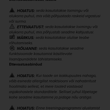
i
e
v
seda kasutatakse toimingu või
HOIATUS:
i
olukorra puhul, mis võib põhjustada raskeid vigastusi
n
või surma.
g
seda kasutatakse toimingu või
ETTEVAATUST:
L
olukorra puhul, mis põhjustab seadme kahjustusi.
e
seda kasutatakse olulise teabe
MÄRKUS:
v
rõhutamiseks.
e
seda kasutatakse seadme
NÕUANNE:
l
funktsioonide kasutamist käsitlevate
A
lisanäpunäidete tähistamiseks.
A
Ettevaatusabinõud
c
o
n
Kui toode on kokkupuutes nahaga,
HOIATUS:
f
võib esineda allergilist reaktsiooni või nahaärritust
o
hoolimata sellest, et meie tooted vastavad
r
asjakohastele standarditele. Sellisel juhul lõpetage
m
kohe seadme kasutamine ja pidage nõu arstiga.
a
n
Enne treeninguprogrammi alustamist
HOIATUS:
c