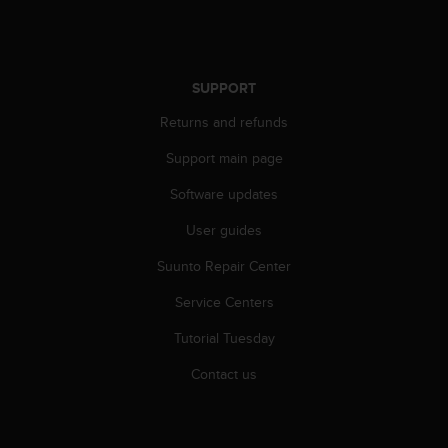
s
(
W
C
SUPPORT
A
G
Returns and refunds
)
2
Support main page
.
0
Software updates
a
n
User guides
d
Suunto Repair Center
a
c
Service Centers
h
i
Tutorial Tuesday
e
v
Contact us
i
n
g