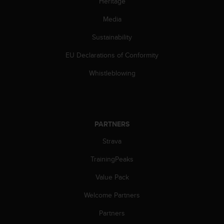
Heritage
s
s
Media
i
b
Sustainability
i
EU Declarations of Conformity
l
i
Whistleblowing
t
y
s
t
a
PARTNERS
n
d
Strava
a
r
TrainingPeaks
d
s
Value Pack
.
Welcome Partners
P
l
Partners
e