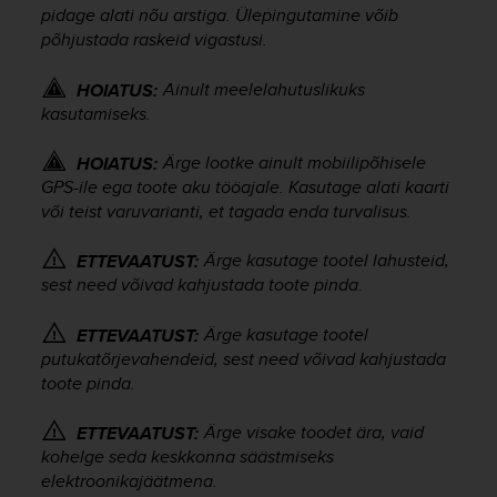
pidage alati nõu arstiga. Ülepingutamine võib
e
f
põhjustada raskeid vigastusi.
o
r
Ainult meelelahutuslikuks
HOIATUS:
t
kasutamiseks.
h
i
Ärge lootke ainult mobiilipõhisele
HOIATUS:
s
GPS-ile ega toote aku tööajale. Kasutage alati kaarti
w
või teist varuvarianti, et tagada enda turvalisus.
e
b
s
Ärge kasutage tootel lahusteid,
ETTEVAATUST:
i
sest need võivad kahjustada toote pinda.
t
e
Ärge kasutage tootel
ETTEVAATUST:
i
putukatõrjevahendeid, sest need võivad kahjustada
n
toote pinda.
c
o
Ärge visake toodet ära, vaid
ETTEVAATUST:
n
kohelge seda keskkonna säästmiseks
f
elektroonikajäätmena.
o