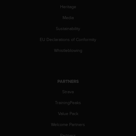
c
o
Heritage
m
Media
p
l
Sustainability
i
a
EU Declarations of Conformity
n
c
Whistleblowing
e
w
i
t
h
PARTNERS
o
t
Strava
h
TrainingPeaks
e
r
Value Pack
a
c
Welcome Partners
c
e
Partners