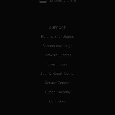
Estonia (English)
A
c
c
e
s
SUPPORT
s
i
Returns and refunds
b
i
Support main page
l
Software updates
i
t
User guides
y
G
Suunto Repair Center
u
i
Service Centers
d
e
Tutorial Tuesday
l
Contact us
i
n
e