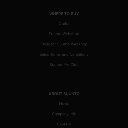
s
(
WHERE TO BUY
W
C
Outlet
A
G
Suunto Webshop
)
2
FAQs for Suunto Webshop
.
0
Sales Terms and Conditions
a
Suunto Pro Club
n
d
a
c
h
ABOUT SUUNTO
i
e
News
v
i
Company info
n
g
Careers