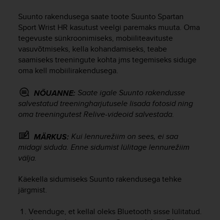
i
e
Suunto rakendusega saate toote
Suunto Spartan
v
Sport Wrist HR
kasutust veelgi paremaks muuta. Oma
i
tegevuste sünkroonimiseks, mobiiliteavituste
n
vasuvõtmiseks, kella kohandamiseks, teabe
g
saamiseks treeningute kohta jms tegemiseks siduge
L
e
oma kell mobiilirakendusega.
v
e
Saate igale Suunto rakendusse
NÕUANNE:
l
salvestatud treeningharjutusele lisada fotosid ning
A
oma treeningutest Relive-videoid salvestada.
A
c
Kui lennurežiim on sees, ei saa
MÄRKUS:
o
midagi siduda. Enne sidumist lülitage lennurežiim
n
välja.
f
o
r
Käekella sidumiseks Suunto rakendusega tehke
m
järgmist.
a
n
Veenduge, et kellal oleks Bluetooth sisse lülitatud.
c