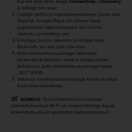
Kui see pole sees, avage
Connectivity
»
Discovery
e
ja lülitage see sisse.
f
Laadige ühilduva mobiilsideseadmega iTunes App
o
Store’ist, Google Playst või mõnest Hiina
r
populaarsest rakendusepoest alla Suunto
t
h
rakendus ja installige see.
i
Käivitage Suunto rakendus ja lülitage sisse
s
Bluetooth, kui see pole juba sees.
w
Kella sidumiseks puudutage rakenduse
e
ekraanikuva ülemises vasakus nurgas olevat
b
kellaikooni, kella sidumiseks puudutage käsku
s
„SEO“ (PAIR).
i
Sidumise kinnitamiseks sisestage kellale kuvatav
t
kood oma rakendusse.
e
i
n
Teatud funktsioonid vajavad
MÄRKUS:
c
internetiühendust Wi-Fi või mobiilsidevõrgu kaudu.
o
Rakenduda võivad operaatori andmesidetasud.
n
f
o