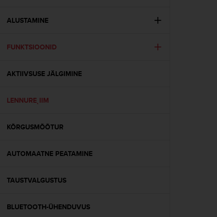
i
e
v
ALUSTAMINE
i
n
FUNKTSIOONID
g
L
e
AKTIIVSUSE JÄLGIMINE
v
e
l
LENNURE˛IIM
A
A
c
KÕRGUSMÕÕTUR
o
n
AUTOMAATNE PEATAMINE
f
o
r
TAUSTVALGUSTUS
m
a
n
BLUETOOTH-ÜHENDUVUS
c