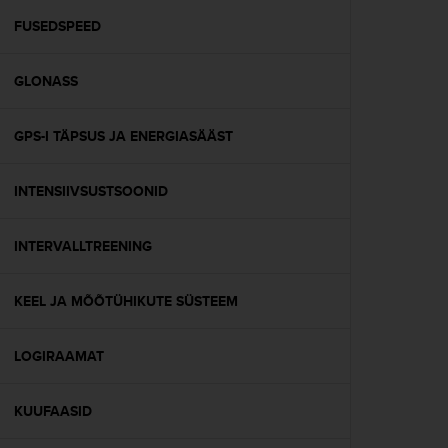
r
m
FUSEDSPEED
a
n
GLONASS
c
e
w
GPS-I TÄPSUS JA ENERGIASÄÄST
i
t
h
INTENSIIVSUSTSOONID
t
h
e
INTERVALLTREENING
W
e
KEEL JA MÕÕTÜHIKUTE SÜSTEEM
b
C
o
LOGIRAAMAT
n
t
e
KUUFAASID
n
t