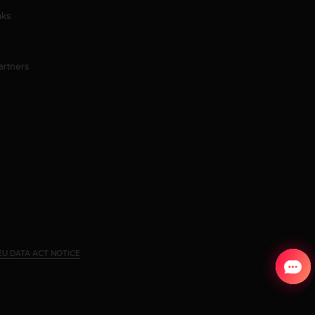
aks
artners
EU DATA ACT NOTICE