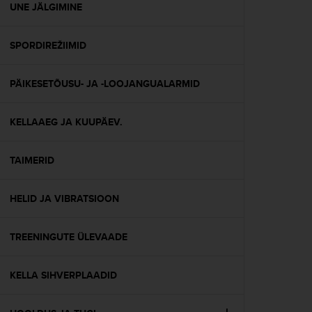
s
UNE JÄLGIMINE
(
W
SPORDIREŽIIMID
C
A
G
PÄIKESETÕUSU- JA -LOOJANGUALARMID
)
2
.
KELLAAEG JA KUUPÄEV.
0
a
n
TAIMERID
d
a
HELID JA VIBRATSIOON
c
h
i
TREENINGUTE ÜLEVAADE
e
v
i
KELLA SIHVERPLAADID
n
g