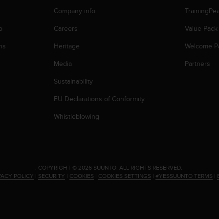
Company info
TrainingPe
p
Careers
Value Pack
ns
Heritage
Welcome P
Media
Partners
Sustainability
EU Declarations of Conformity
Whistleblowing
.
COPYRIGHT © 2026 SUUNTO.
ALL RIGHTS RESERVED.
VACY POLICY
|
SECURITY
|
COOKIES
|
COOKIES SETTINGS
|
#YESSUUNTO TERMS
|