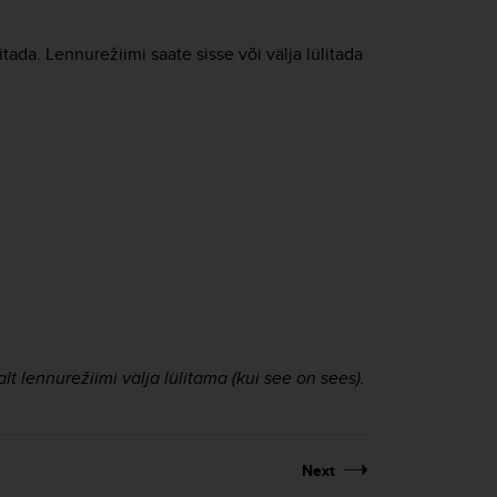
tada. Lennurežiimi saate sisse või välja lülitada
lennurežiimi välja lülitama (kui see on sees).
Next