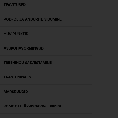
A
TEAVITUSED
c
c
POD-IDE JA ANDURITE SIDUMINE
e
s
s
HUVIPUNKTID
i
b
i
ASUKOHAVORMINGUD
l
i
t
TREENINGU SALVESTAMINE
y
G
TAASTUMISAEG
u
i
d
MARSRUUDID
e
l
i
KOMOOTI TÄPPISNAVIGEERIMINE
n
e