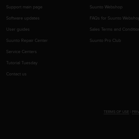
s
Support main page
Suunto Webshop
s
i
Software updates
FAQs for Suunto Websho
b
i
User guides
Sales Terms and Conditio
l
Suunto Repair Center
Suunto Pro Club
i
t
Service Centers
y
s
Tutorial Tuesday
t
a
Contact us
n
d
a
r
d
s
TERMS OF USE
|
PRI
.
P
l
e