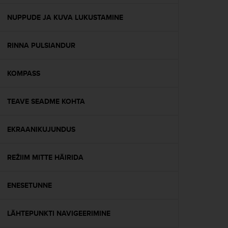
e
f
NUPPUDE JA KUVA LUKUSTAMINE
o
r
RINNA PULSIANDUR
t
h
i
KOMPASS
s
w
e
TEAVE SEADME KOHTA
b
s
i
EKRAANIKUJUNDUS
t
e
REŽIIM MITTE HÄIRIDA
i
n
c
ENESETUNNE
o
n
f
LÄHTEPUNKTI NAVIGEERIMINE
o