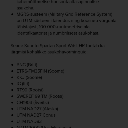
kahemõõtmelise horisontaaltasapinnalise
e
asukoha.
f
MGRS-süsteem (Military Grid Reference System)
o
on UTM-süsteemi laiendus ning koosneb võrguala
r
tähistajast, 100 000-ruutmeetrise ala
t
h
identifikaatorist ja numbrilisest asukohast.
i
s
Seade
Suunto Spartan Sport Wrist HR
toetab ka
w
järgmisi kohalikke asukohavorminguid:
e
b
BNG (Briti)
s
ETRS-TM35FIN (Soome)
i
KKJ (Soome)
t
IG (Iiri)
e
RT90 (Rootsi)
i
n
SWEREF 99 TM (Rootsi)
c
CH1903 (Šveitsi)
o
UTM NAD27 (Alaska)
n
UTM NAD27 Conus
f
UTM NAD83
o
NZTM2000 (Uus-Meremaa)