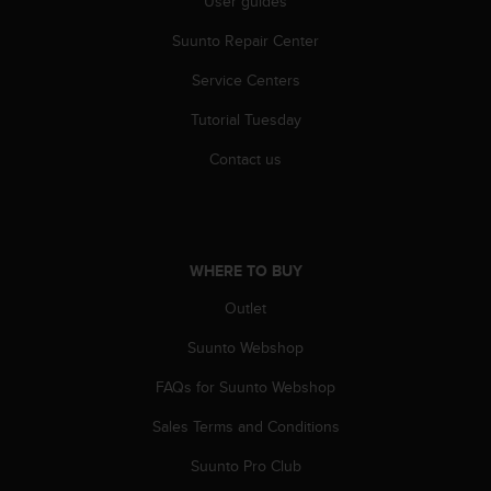
User guides
s
(
Suunto Repair Center
W
C
Service Centers
A
Tutorial Tuesday
G
)
Contact us
2
.
0
a
n
WHERE TO BUY
d
a
Outlet
c
h
Suunto Webshop
i
e
FAQs for Suunto Webshop
v
Sales Terms and Conditions
i
n
Suunto Pro Club
g