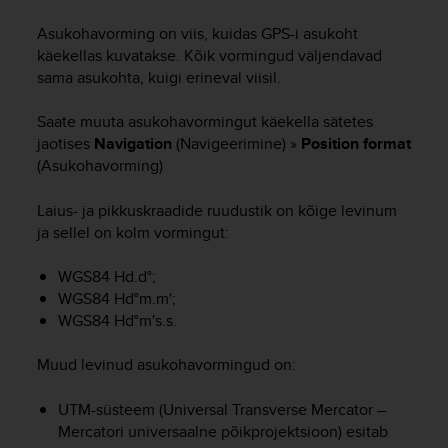
i
e
Asukohavorming on viis, kuidas GPS-i asukoht
v
käekellas kuvatakse. Kõik vormingud väljendavad
i
sama asukohta, kuigi erineval viisil.
n
g
Saate muuta asukohavormingut käekella sätetes
L
e
jaotises
Navigation
(Navigeerimine) »
Position format
v
(Asukohavorming)
e
l
Laius- ja pikkuskraadide ruudustik on kõige levinum
A
ja sellel on kolm vormingut:
A
c
WGS84 Hd.d°;
o
WGS84 Hd°m.m';
n
WGS84 Hd°m's.s.
f
o
r
Muud levinud asukohavormingud on:
m
a
UTM-süsteem (Universal Transverse Mercator –
n
Mercatori universaalne põikprojektsioon) esitab
c