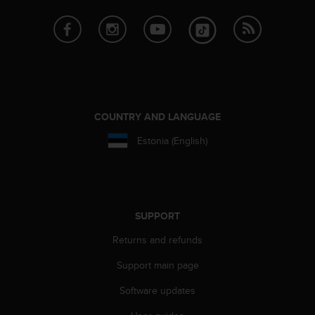
A
c
c
e
s
s
i
b
COUNTRY AND LANGUAGE
i
l
Estonia (English)
i
t
y
G
u
SUPPORT
i
d
Returns and refunds
e
Support main page
l
i
Software updates
n
e