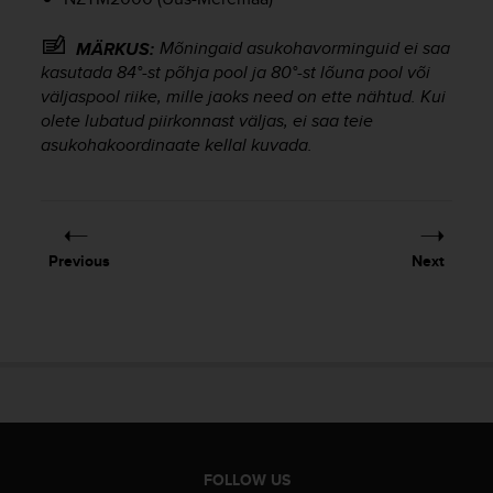
r
m
Mõningaid asukohavorminguid ei saa
MÄRKUS:
a
kasutada 84°-st põhja pool ja 80°-st lõuna pool või
n
c
väljaspool riike, mille jaoks need on ette nähtud. Kui
e
olete lubatud piirkonnast väljas, ei saa teie
w
asukohakoordinaate kellal kuvada.
i
t
h
t
h
Previous
Next
e
W
e
b
C
o
n
t
e
n
FOLLOW US
t