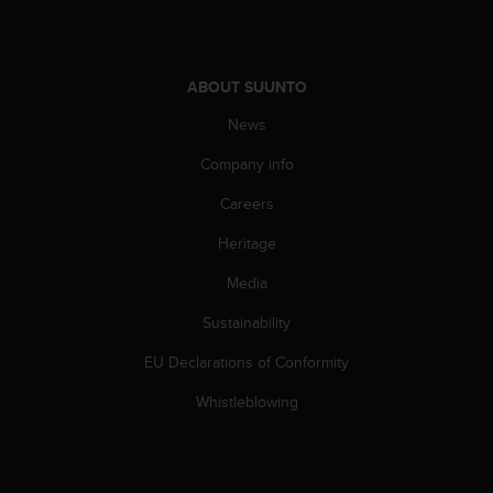
c
o
m
p
ABOUT SUUNTO
l
i
News
a
n
Company info
c
e
Careers
w
Heritage
i
t
Media
h
o
Sustainability
t
h
EU Declarations of Conformity
e
r
Whistleblowing
a
c
c
e