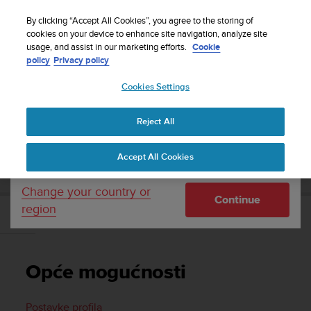
S
Sign up for the newsletter and get 5% off
| Free
u
By clicking “Accept All Cookies”, you agree to the storing of
returns
u
cookies on your device to enhance site navigation, analyze site
Your country or region:
usage, and assist in our marketing efforts.
Cookie
n
policy
Privacy policy
t
o
Cookies Settings
United States
i
s
Home
Support
Suunto 7
Upute za korisnike
c
Reject All
Currency: $ (USD)
o
m
Shipping only to United States
SUUNTO 7 UPUTE ZA KORISNIKE
Accept All Cookies
m
i
t
Change your country or
Continue
t
region
e
Opće mogućnosti
d
t
o
Opće mogućnosti
a
c
h
Postavke profila