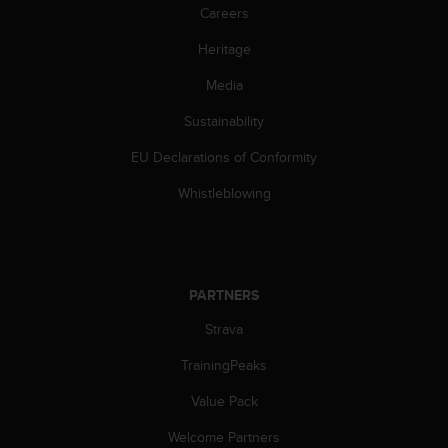
Careers
c
e
Heritage
a
t
Media
U
S
Sustainability
A
+
EU Declarations of Conformity
1
Whistleblowing
8
5
5
2
5
PARTNERS
8
0
Strava
9
0
TrainingPeaks
0
(
Value Pack
t
o
Welcome Partners