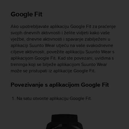
r
m
Google Fit
a
n
c
Ako upotrebljavate aplikaciju Google Fit za praćenje
e
svojih dnevnih aktivnosti i želite vidjeti kako vaše
w
vježbe, dnevne aktivnosti i spavanje zabilježeni u
i
aplikaciji Suunto Wear utječu na vaše svakodnevne
t
ciljeve aktivnosti, povežite aplikaciju Suunto Wear s
h
aplikacijom Google Fit. Kad ste povezani, uvidima s
t
treninga koji se bilježe aplikacijom Suunto Wear
h
može se pristupati iz aplikacije Google Fit.
e
W
e
Povezivanje s aplikacijom Google Fit
b
C
Na satu otvorite aplikaciju Google Fit.
o
n
t
e
n
t