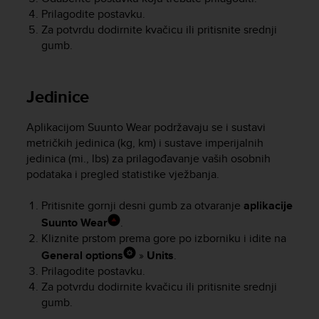
e
Prilagodite postavku.
f
Za potvrdu dodirnite kvačicu ili pritisnite srednji
o
gumb.
r
t
h
Jedinice
i
s
w
Aplikacijom Suunto Wear podržavaju se i sustavi
e
metričkih jedinica (kg, km) i sustave imperijalnih
b
jedinica (mi., lbs) za prilagođavanje vaših osobnih
s
podataka i pregled statistike vježbanja.
i
t
Pritisnite gornji desni gumb za otvaranje
aplikacije
e
Suunto Wear
.
i
n
Kliznite prstom prema gore po izborniku i idite na
c
General options
»
Units
.
o
Prilagodite postavku.
n
Za potvrdu dodirnite kvačicu ili pritisnite srednji
f
gumb.
o