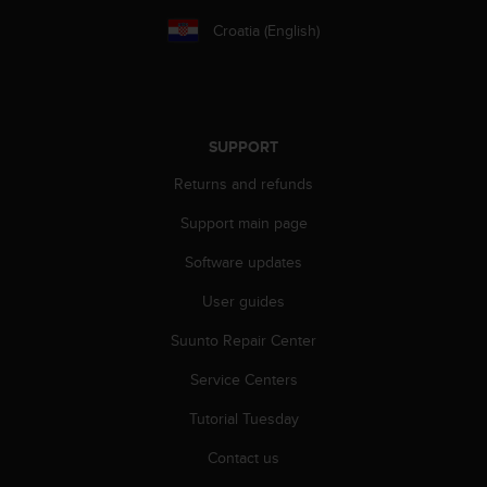
s
Croatia (English)
s
i
b
i
l
i
SUPPORT
t
Returns and refunds
y
s
Support main page
t
a
Software updates
n
d
User guides
a
r
Suunto Repair Center
d
Service Centers
s
.
Tutorial Tuesday
P
l
Contact us
e