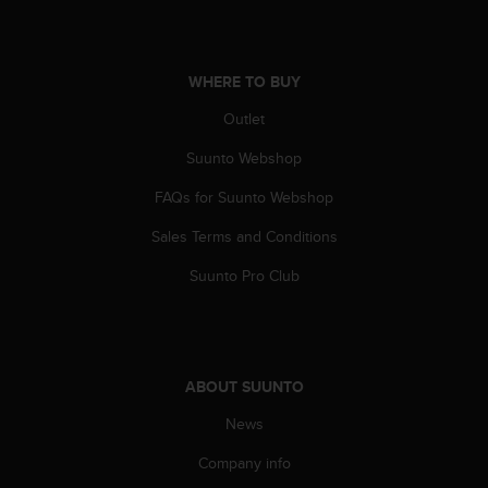
a
s
e
c
WHERE TO BUY
o
n
Outlet
t
a
Suunto Webshop
c
FAQs for Suunto Webshop
t
C
Sales Terms and Conditions
u
s
Suunto Pro Club
t
o
m
e
r
ABOUT SUUNTO
S
e
News
r
v
Company info
i