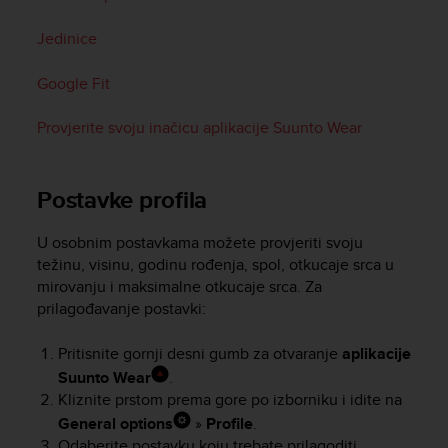
i
e
Jedinice
v
i
n
Google Fit
g
L
Provjerite svoju inačicu aplikacije Suunto Wear
e
v
e
Postavke profila
l
A
A
U osobnim postavkama možete provjeriti svoju
c
težinu, visinu, godinu rođenja, spol, otkucaje srca u
o
mirovanju i maksimalne otkucaje srca. Za
n
prilagođavanje postavki:
f
o
Pritisnite gornji desni gumb za otvaranje
aplikacije
r
Suunto Wear
.
m
Kliznite prstom prema gore po izborniku i idite na
a
n
General options
»
Profile
.
c
Odaberite postavku koju trebate prilagoditi.