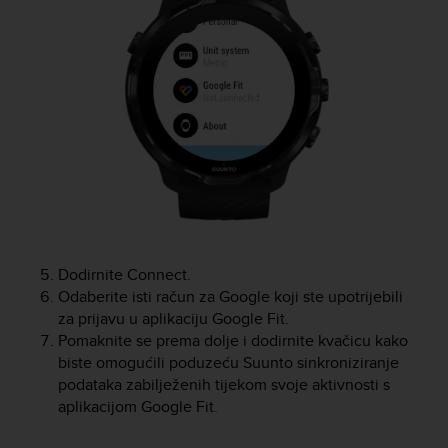
s
(
W
C
A
G
)
2
.
0
a
n
d
a
Dodirnite Connect.
c
Odaberite isti račun za Google koji ste upotrijebili
h
za prijavu u aplikaciju Google Fit.
i
Pomaknite se prema dolje i dodirnite kvačicu kako
e
biste omogućili poduzeću Suunto sinkroniziranje
v
podataka zabilježenih tijekom svoje aktivnosti s
i
aplikacijom Google Fit.
n
g