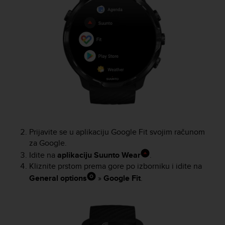
A
c
c
e
s
s
i
b
i
l
i
t
y
Prijavite se u aplikaciju Google Fit svojim računom
G
za Google.
u
Idite na
aplikaciju Suunto Wear
.
i
Kliznite prstom prema gore po izborniku i idite na
d
General options
»
Google Fit
.
e
l
i
n
e