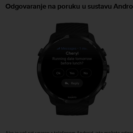
Odgovaranje na poruku u sustavu Andro
Ako je vaš sat uparen s telefonom Android, isto možete odgo