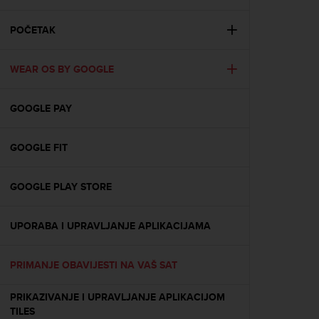
i
e
v
POČETAK
i
n
WEAR OS BY GOOGLE
g
L
e
GOOGLE PAY
v
e
l
GOOGLE FIT
A
A
c
GOOGLE PLAY STORE
o
n
UPORABA I UPRAVLJANJE APLIKACIJAMA
f
o
r
PRIMANJE OBAVIJESTI NA VAŠ SAT
m
a
PRIKAZIVANJE I UPRAVLJANJE APLIKACIJOM
n
TILES
c