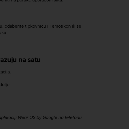
, odaberite tipkovnicu ili emotikon ili se
uka.
.
kazuju na satu
acija.
dolje.
 aplikaciji Wear OS by Google na telefonu.