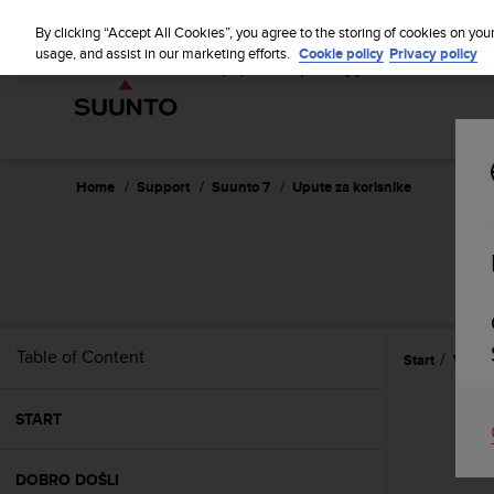
S
u
By clicking “Accept All Cookies”, you agree to the storing of cookies on you
u
usage, and assist in our marketing efforts.
Cookie policy
Privacy policy
n
t
o
i
s
c
Home
Support
Suunto 7
Upute za korisnike
o
m
m
i
t
t
e
Table of Content
Start
Wear 
d
t
o
START
a
c
h
DOBRO DOŠLI