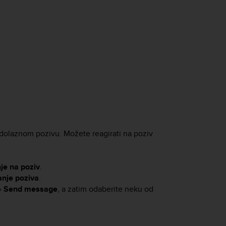
o dolaznom pozivu. Možete reagirati na poziv
nje na poziv
.
anje poziva
.
»
Send message
, a zatim odaberite neku od