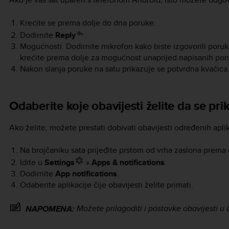
Krećite se prema dolje do dna poruke.
Dodirnite
Reply
.
Mogućnosti: Dodirnite mikrofon kako biste izgovorili poruku
krećite prema dolje za mogućnost unaprijed napisanih por
Nakon slanja poruke na satu prikazuje se potvrdna kvačica
Odaberite koje obavijesti želite da se pri
Ako želite, možete prestati dobivati obavijesti određenih aplik
Na brojčaniku sata prijeđite prstom od vrha zaslona prema 
Idite u
Settings
»
Apps & notifications
.
Dodirnite
App notifications
.
Odaberite aplikacije čije obavijesti želite primati.
Možete prilagoditi i postavke obavijesti u
NAPOMENA: