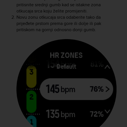
pritisnite srednji gumb kad se istakne zona
c
otkucaja srca koju želite promijeniti.
e
a
Novu zonu otkucaja srca odaberite tako da
t
prijeđete prstom prema gore ili dolje ili pak
U
pritiskom na gornji odnosno donji gumb.
S
A
+
1
8
5
5
2
5
8
0
9
0
0
(
t
o