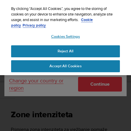
S
Sign up for the newsletter and get 5% off
| Free
u
By clicking “Accept All Cookies”, you agree to the storing of
returns
u
cookies on your device to enhance site navigation, analyze site
Your country or region:
usage, and assist in our marketing efforts.
Cookie
n
policy
Privacy policy
t
o
Cookies Settings
United States
i
s
Home
Support
Suunto 9 Peak Pro
Korisnički vodič
c
Reject All
Currency: $ (USD)
o
m
Shipping only to United States
SUUNTO 9 PEAK PRO KORISNIČKI VODIČ
Accept All Cookies
m
i
t
Change your country or
Continue
t
region
e
Zone intenziteta
d
t
o
Zone intenziteta
a
c
h
Primjena zona intenziteta za vježbanje pomaže