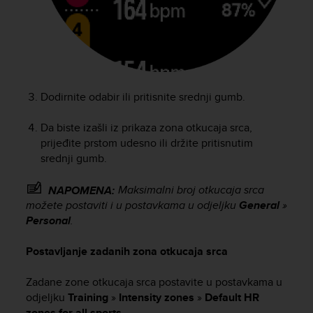
s
s
i
b
i
l
i
Dodirnite odabir ili pritisnite srednji gumb.
t
y
Da biste izašli iz prikaza zona otkucaja srca,
s
prijeđite prstom udesno ili držite pritisnutim
t
srednji gumb.
a
n
Maksimalni broj otkucaja srca
NAPOMENA:
d
možete postaviti i u postavkama u odjeljku
General
»
a
r
Personal
.
d
s
Postavljanje zadanih zona otkucaja srca
.
P
Zadane zone otkucaja srca postavite u postavkama u
l
odjeljku
Training
»
Intensity zones
»
Default HR
e
zones for all sports
.