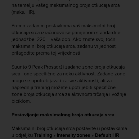
s
na temelju vašeg maksimalnog broja otkucaja srca
(
(maks. HR).
W
C
Prema zadanim postavkama vaš maksimalni broj
A
otkucaja srca izračunava se primjenom standardne
G
jednadžbe: 220 – vaša dob. Ako znate svoj točni
)
maksimalni broj otkucaja srca, zadanu vrijednost
2
.
prilagodite prema toj vrijednosti.
0
a
Suunto 9 Peak Pro
sadrži zadane zone broja otkucaja
n
srca i one specifične za neku aktivnost. Zadane zone
d
mogu se upotrebljavati za sve aktivnosti, ali za
a
napredniji trening možete upotrijebiti specifične
c
zone broja otkucaja srca za aktivnosti trčanja i vožnje
h
biciklom.
i
e
Postavljanje maksimalnog broja otkucaja srca
v
i
n
Maksimalni broj otkucaja srca postavite u postavkama
g
u odjeljku
Training
»
Intensity zones
»
Default HR