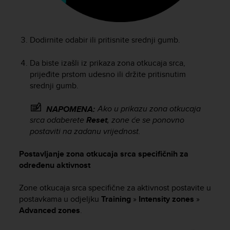
l
l
f
r
Dodirnite odabir ili pritisnite srednji gumb.
e
e
Da biste izašli iz prikaza zona otkucaja srca,
)
prijeđite prstom udesno ili držite pritisnutim
,
srednji gumb.
i
f
y
Ako u prikazu zona otkucaja
NAPOMENA:
o
srca odaberete
Reset
, zone će se ponovno
u
postaviti na zadanu vrijednost.
h
a
Postavljanje zona otkucaja srca specifičnih za
v
određenu aktivnost
e
a
Zone otkucaja srca specifične za aktivnost postavite u
n
postavkama u odjeljku
Training
»
Intensity zones
»
y
Advanced zones
.
i
s