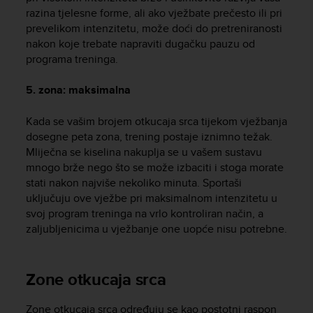
razina tjelesne forme, ali ako vježbate prečesto ili pri
A
c
prevelikom intenzitetu, može doći do pretreniranosti
c
nakon koje trebate napraviti dugačku pauzu od
e
programa treninga.
s
s
5. zona: maksimalna
i
b
Kada se vašim brojem otkucaja srca tijekom vježbanja
i
dosegne peta zona, trening postaje iznimno težak.
l
Mliječna se kiselina nakuplja se u vašem sustavu
i
t
mnogo brže nego što se može izbaciti i stoga morate
y
stati nakon najviše nekoliko minuta. Sportaši
G
uključuju ove vježbe pri maksimalnom intenzitetu u
u
svoj program treninga na vrlo kontroliran način, a
i
zaljubljenicima u vježbanje one uopće nisu potrebne.
d
e
l
Zone otkucaja srca
i
n
e
Zone otkucaja srca određuju se kao postotni raspon