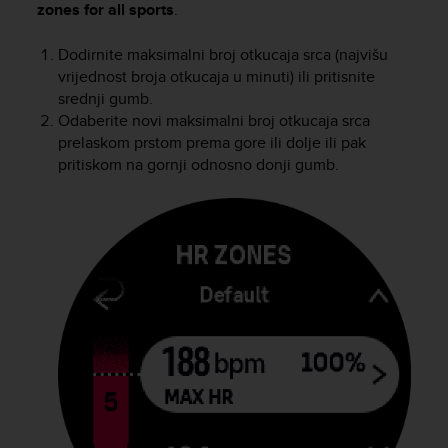
c
zones for all sports
.
o
m
Dodirnite maksimalni broj otkucaja srca (najvišu
p
vrijednost broja otkucaja u minuti) ili pritisnite
l
srednji gumb.
i
Odaberite novi maksimalni broj otkucaja srca
a
prelaskom prstom prema gore ili dolje ili pak
n
c
pritiskom na gornji odnosno donji gumb.
e
w
i
t
h
o
t
h
e
r
a
c
c
e