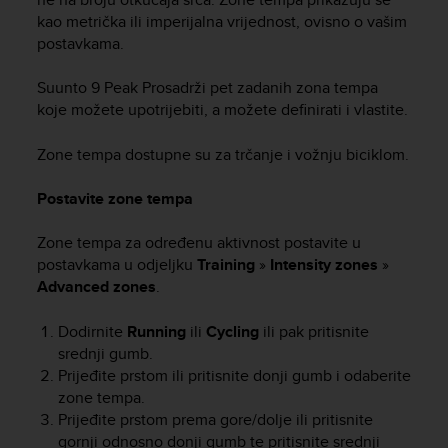
kao metrička ili imperijalna vrijednost, ovisno o vašim
postavkama.
Suunto 9 Peak Pro
sadrži pet zadanih zona tempa
koje možete upotrijebiti, a možete definirati i vlastite.
Zone tempa dostupne su za trčanje i vožnju biciklom.
Postavite zone tempa
Zone tempa za određenu aktivnost postavite u
postavkama u odjeljku
Training
»
Intensity zones
»
Advanced zones
.
Dodirnite
Running
ili
Cycling
ili pak pritisnite
srednji gumb.
Prijeđite prstom ili pritisnite donji gumb i odaberite
zone tempa.
Prijeđite prstom prema gore/dolje ili pritisnite
gornji odnosno donji gumb te pritisnite srednji