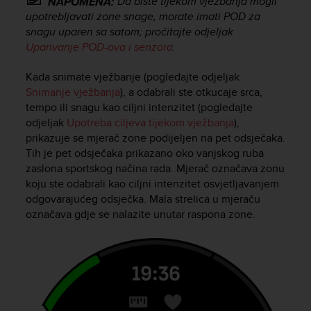
Da biste tijekom vježbanja mogli
NAPOMENA:
upotrebljavati zone snage, morate imati POD za
snagu uparen sa satom; pročitajte odjeljak
Uparivanje POD-ova i senzora
.
Kada snimate vježbanje (pogledajte odjeljak
Snimanje vježbanja
), a odabrali ste otkucaje srca,
tempo ili snagu kao ciljni intenzitet (pogledajte
odjeljak
Upotreba ciljeva tijekom vježbanja
),
prikazuje se mjerač zone podijeljen na pet odsječaka.
Tih je pet odsječaka prikazano oko vanjskog ruba
zaslona sportskog načina rada. Mjerač označava zonu
koju ste odabrali kao ciljni intenzitet osvjetljavanjem
odgovarajućeg odsječka. Mala strelica u mjeraču
označava gdje se nalazite unutar raspona zone.