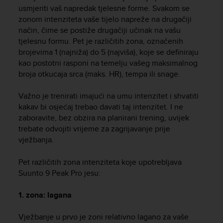
i
usmjeriti vaš napredak tjelesne forme. Svakom se
e
zonom intenziteta vaše tijelo napreže na drugačiji
v
način, čime se postiže drugačiji učinak na vašu
i
tjelesnu formu. Pet je različitih zona, označenih
n
g
brojevima 1 (najniža) do 5 (najviša), koje se definiraju
L
kao postotni rasponi na temelju vašeg maksimalnog
e
broja otkucaja srca (maks. HR), tempa ili snage.
v
e
Važno je trenirati imajući na umu intenzitet i shvatiti
l
kakav bi osjećaj trebao davati taj intenzitet. I ne
A
zaboravite, bez obzira na planirani trening, uvijek
A
trebate odvojiti vrijeme za zagrijavanje prije
c
vježbanja.
o
n
f
Pet različitih zona intenziteta koje upotrebljava
o
Suunto 9 Peak Pro
jesu:
r
m
1. zona: lagana
a
n
Vježbanje u prvo je zoni relativno lagano za vaše
c