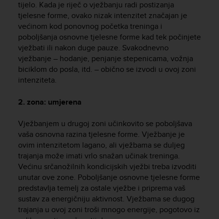
tijelo. Kada je riječ o vježbanju radi postizanja
e
tjelesne forme, ovako nizak intenzitet značajan je
f
većinom kod ponovnog početka treninga i
o
r
poboljšanja osnovne tjelesne forme kad tek počinjete
t
vježbati ili nakon duge pauze. Svakodnevno
h
vježbanje – hodanje, penjanje stepenicama, vožnja
i
biciklom do posla, itd. – obično se izvodi u ovoj zoni
s
intenziteta.
w
e
2. zona: umjerena
b
s
Vježbanjem u drugoj zoni učinkovito se poboljšava
i
t
vaša osnovna razina tjelesne forme. Vježbanje je
e
ovim intenzitetom lagano, ali vježbama se duljeg
i
trajanja može imati vrlo snažan učinak treninga.
n
Većinu srčanožilnih kondicijskih vježbi treba izvoditi
c
unutar ove zone. Poboljšanje osnovne tjelesne forme
o
predstavlja temelj za ostale vježbe i priprema vaš
n
sustav za energičniju aktivnost. Vježbama se dugog
f
trajanja u ovoj zoni troši mnogo energije, pogotovo iz
o