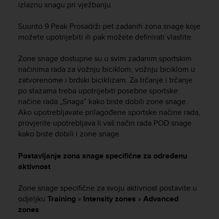
izlaznu snagu pri vježbanju.
Suunto 9 Peak Pro
sadrži pet zadanih zona snage koje
možete upotrijebiti ili pak možete definirati vlastite.
Zone snage dostupne su u svim zadanim sportskim
načinima rada za vožnju biciklom, vožnju biciklom u
zatvorenome i brdski biciklizam. Za trčanje i trčanje
po stazama treba upotrijebiti posebne sportske
načine rada „Snaga” kako biste dobili zone snage.
Ako upotrebljavate prilagođene sportske načine rada,
provjerite upotrebljava li vaš način rada POD snage
kako biste dobili i zone snage.
Postavljanje zona snage specifične za određenu
aktivnost
Zone snage specifične za svoju aktivnost postavite u
odjeljku
Training
»
Intensity zones
»
Advanced
zones
.