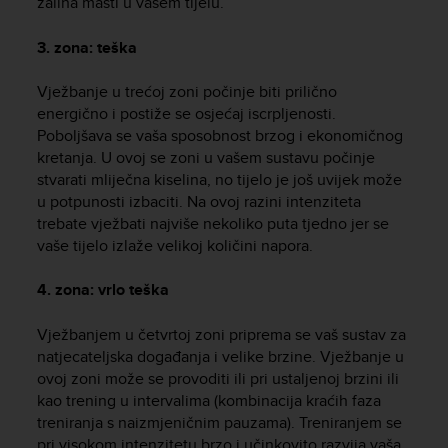
zaliha masti u vašem tijelu.
r
m
a
3. zona: teška
n
c
Vježbanje u trećoj zoni počinje biti prilično
e
energično i postiže se osjećaj iscrpljenosti.
w
Poboljšava se vaša sposobnost brzog i ekonomičnog
i
kretanja. U ovoj se zoni u vašem sustavu počinje
t
stvarati mliječna kiselina, no tijelo je još uvijek može
h
u potpunosti izbaciti. Na ovoj razini intenziteta
t
trebate vježbati najviše nekoliko puta tjedno jer se
h
vaše tijelo izlaže velikoj količini napora.
e
W
e
4. zona: vrlo teška
b
C
Vježbanjem u četvrtoj zoni priprema se vaš sustav za
o
natjecateljska događanja i velike brzine. Vježbanje u
n
ovoj zoni može se provoditi ili pri ustaljenoj brzini ili
t
kao trening u intervalima (kombinacija kraćih faza
e
treniranja s naizmjeničnim pauzama). Treniranjem se
n
pri visokom intenzitetu brzo i učinkovito razvija vaša
t