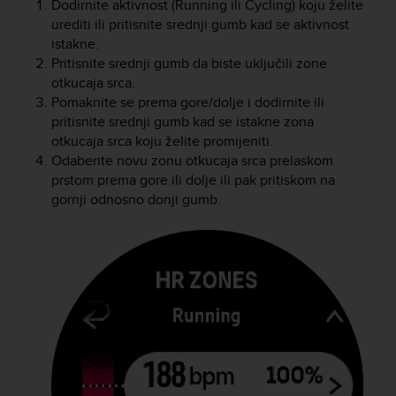
s
Dodirnite aktivnost (Running ili Cycling) koju želite
u
urediti ili pritisnite srednji gumb kad se aktivnost
e
istakne.
s
Pritisnite srednji gumb da biste uključili zone
a
otkucaja srca.
c
Pomaknite se prema gore/dolje i dodirnite ili
c
pritisnite srednji gumb kad se istakne zona
e
otkucaja srca koju želite promijeniti.
s
Odaberite novu zonu otkucaja srca prelaskom
s
i
prstom prema gore ili dolje ili pak pritiskom na
n
gornji odnosno donji gumb.
g
i
n
f
o
r
m
a
t
i
o