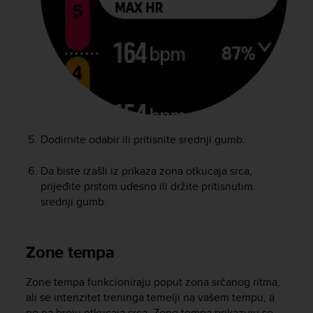
n
o
n
t
h
i
s
w
e
b
Dodirnite odabir ili pritisnite srednji gumb.
s
i
Da biste izašli iz prikaza zona otkucaja srca,
t
prijeđite prstom udesno ili držite pritisnutim
e
srednji gumb.
.
Zone tempa
Zone tempa funkcioniraju poput zona srčanog ritma,
ali se intenzitet treninga temelji na vašem tempu, a
ne na broju otkucaja srca. Zone tempa prikazuju se