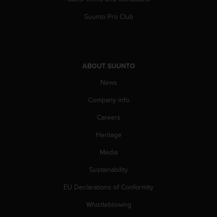
l
l
Suunto Pro Club
f
r
e
e
)
ABOUT SUUNTO
,
i
News
f
Company info
y
o
Careers
u
h
Heritage
a
v
Media
e
a
Sustainability
n
EU Declarations of Conformity
y
i
Whistleblowing
s