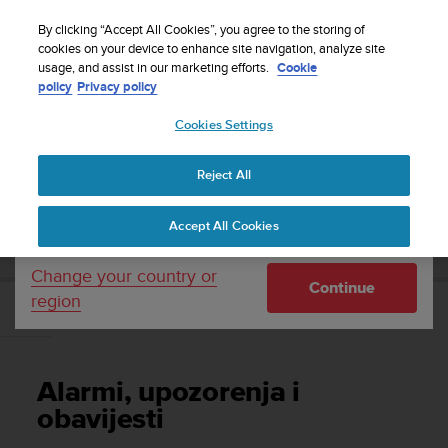
S
Sign up for the newsletter and get 5% off
| Free
u
By clicking “Accept All Cookies”, you agree to the storing of
returns
u
cookies on your device to enhance site navigation, analyze site
Your country or region:
usage, and assist in our marketing efforts.
Cookie
n
policy
Privacy policy
t
o
Cookies Settings
United States
i
s
Home
Support
Suunto D5
Korisnički vodič
c
Reject All
Currency: $ (USD)
o
m
Shipping only to United States
SUUNTO D5 KORISNIČKI VODIČ
Accept All Cookies
m
i
t
Change your country or
Continue
t
region
e
Alarmi, upozorenja i obavijesti
d
t
o
Alarmi, upozorenja i
a
c
obavijesti
h