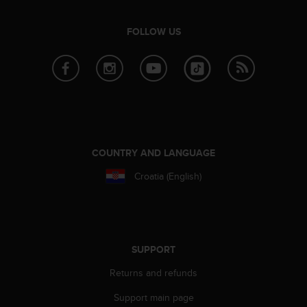
a
s
e
FOLLOW US
c
o
n
t
a
c
t
C
COUNTRY AND LANGUAGE
u
s
Croatia (English)
t
o
m
e
r
SUPPORT
S
e
Returns and refunds
r
v
Support main page
i