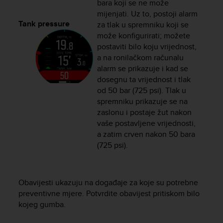
bara koji se ne može
s
mijenjati. Uz to, postoji alarm
(
Tank pressure
za tlak u spremniku koji se
W
C
može konfigurirati; možete
A
postaviti bilo koju vrijednost,
G
a na ronilačkom računalu
)
alarm se prikazuje i kad se
2
dosegnu ta vrijednost i tlak
.
od 50 bar (725 psi). Tlak u
0
spremniku prikazuje se na
a
zaslonu i postaje žut nakon
n
vaše postavljene vrijednosti,
d
a zatim crven nakon 50 bara
a
c
(725 psi).
h
i
e
Obavijesti ukazuju na događaje za koje su potrebne
v
preventivne mjere. Potvrdite obavijest pritiskom bilo
i
n
kojeg gumba.
g