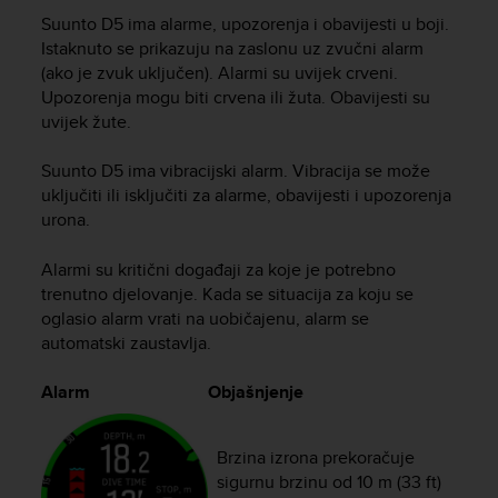
i
Suunto D5
ima alarme, upozorenja i obavijesti u boji.
e
v
Istaknuto se prikazuju na zaslonu uz zvučni alarm
i
(ako je zvuk uključen). Alarmi su uvijek crveni.
n
Upozorenja mogu biti crvena ili žuta. Obavijesti su
g
uvijek žute.
L
e
Suunto D5
ima vibracijski alarm. Vibracija se može
v
uključiti ili isključiti za alarme, obavijesti i upozorenja
e
urona.
l
A
Alarmi su kritični događaji za koje je potrebno
A
c
trenutno djelovanje. Kada se situacija za koju se
o
oglasio alarm vrati na uobičajenu, alarm se
n
automatski zaustavlja.
f
o
Alarm
Objašnjenje
r
m
a
Brzina izrona prekoračuje
n
sigurnu brzinu od 10 m (33 ft)
c