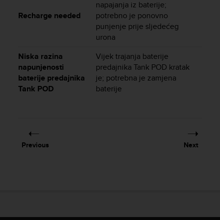
napajanja iz baterije;
s
Recharge needed
potrebno je ponovno
s
punjenje prije sljedećeg
i
b
urona
i
Niska razina
Vijek trajanja baterije
l
i
napunjenosti
predajnika Tank POD kratak
t
baterije predajnika
je; potrebna je zamjena
y
Tank POD
baterije
s
t
a
n
d
a
Previous
Next
r
d
s
.
P
l
e