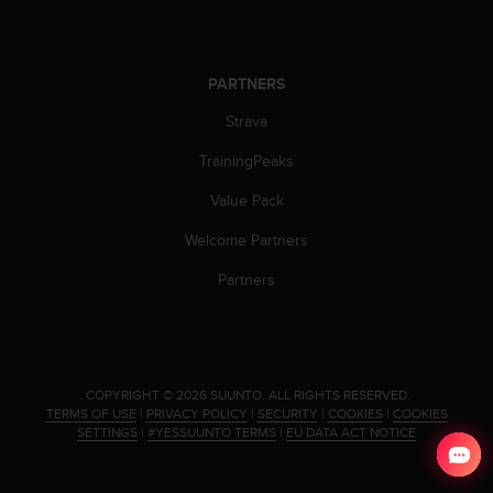
s
u
e
s
PARTNERS
a
c
Strava
c
e
TrainingPeaks
s
s
Value Pack
i
Welcome Partners
n
g
Partners
i
n
f
o
r
.
COPYRIGHT © 2026 SUUNTO.
ALL RIGHTS RESERVED.
m
TERMS OF USE
|
PRIVACY POLICY
|
SECURITY
|
COOKIES
|
COOKIES
a
SETTINGS
|
#YESSUUNTO TERMS
|
EU DATA ACT NOTICE
t
i
o