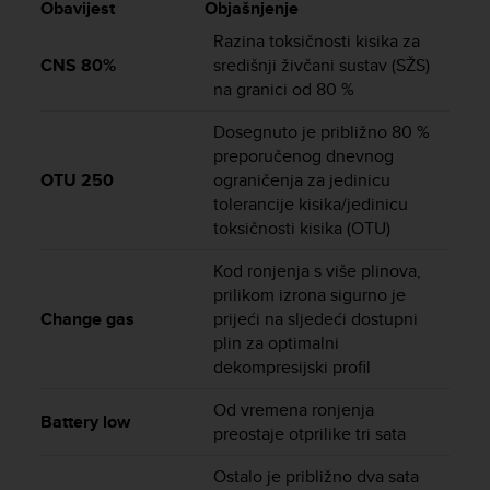
c
Obavijest
Objašnjenje
o
Razina toksičnosti kisika za
m
CNS 80%
središnji živčani sustav (SŽS)
p
na granici od 80 %
l
i
Dosegnuto je približno 80 %
a
preporučenog dnevnog
n
c
OTU 250
ograničenja za jedinicu
e
tolerancije kisika/jedinicu
w
toksičnosti kisika (OTU)
i
t
Kod ronjenja s više plinova,
h
prilikom izrona sigurno je
o
Change gas
prijeći na sljedeći dostupni
t
plin za optimalni
h
dekompresijski profil
e
r
Od vremena ronjenja
a
Battery low
preostaje otprilike tri sata
c
c
Ostalo je približno dva sata
e