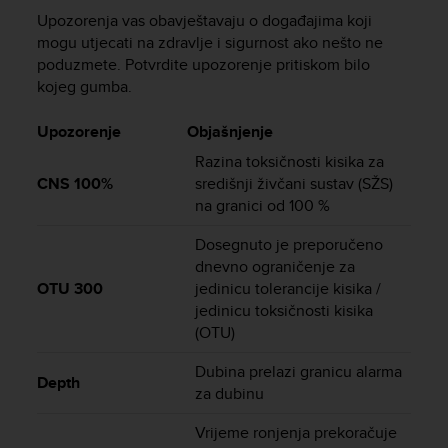
r
Upozorenja vas obavještavaju o događajima koji
m
mogu utjecati na zdravlje i sigurnost ako nešto ne
a
poduzmete. Potvrdite upozorenje pritiskom bilo
n
c
kojeg gumba.
e
w
Upozorenje
Objašnjenje
i
Razina toksičnosti kisika za
t
CNS 100%
središnji živčani sustav (SŽS)
h
na granici od 100 %
t
h
Dosegnuto je preporučeno
e
dnevno ograničenje za
W
e
OTU 300
jedinicu tolerancije kisika /
b
jedinicu toksičnosti kisika
C
(OTU)
o
n
Dubina prelazi granicu alarma
Depth
t
za dubinu
e
n
Vrijeme ronjenja prekoračuje
t