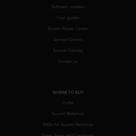
c
Software updates
e
a
User guides
t
Suunto Repair Center
U
S
Service Centers
A
+
Tutorial Tuesday
1
8
Contact us
5
5
2
5
8
WHERE TO BUY
0
9
Outlet
0
Suunto Webshop
0
(
FAQs for Suunto Webshop
t
o
Sales Terms and Conditions