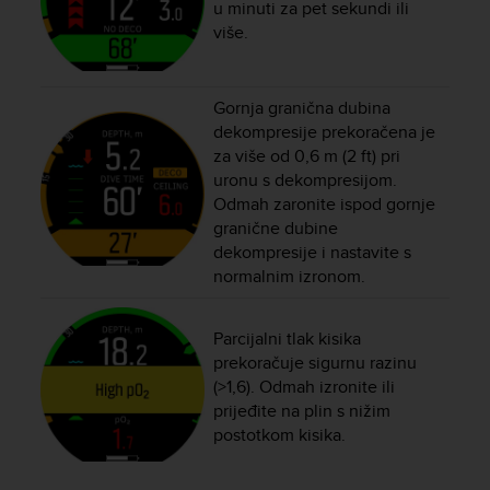
u minuti za pet sekundi ili
e
više.
f
o
r
t
Gornja granična dubina
h
dekompresije prekoračena je
i
za više od 0,6 m (2 ft) pri
s
uronu s dekompresijom.
w
Odmah zaronite ispod gornje
e
granične dubine
b
dekompresije i nastavite s
s
normalnim izronom.
i
t
e
Parcijalni tlak kisika
i
prekoračuje sigurnu razinu
n
(>1,6). Odmah izronite ili
c
o
prijeđite na plin s nižim
n
postotkom kisika.
f
o