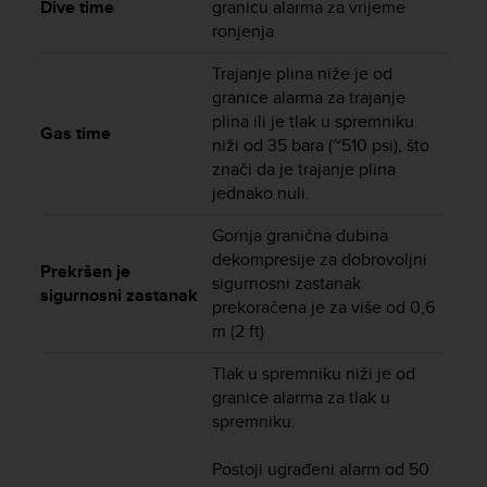
Dive time
granicu alarma za vrijeme
A
ronjenja
c
c
Trajanje plina niže je od
e
granice alarma za trajanje
s
plina ili je tlak u spremniku
s
Gas time
niži od 35 bara (~510 psi), što
i
znači da je trajanje plina
b
jednako nuli.
i
l
Gornja granična dubina
i
dekompresije za dobrovoljni
t
Prekršen je
y
sigurnosni zastanak
sigurnosni zastanak
G
prekoračena je za više od 0,6
u
m (2 ft)
i
d
Tlak u spremniku niži je od
e
granice alarma za tlak u
l
spremniku.
i
n
Postoji ugrađeni alarm od 50
e