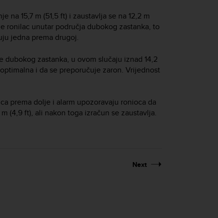
 na 15,7 m (51,5 ft) i zaustavlja se na 12,2 m
d je ronilac unutar područja dubokog zastanka, to
uju jedna prema drugoj.
je dubokog zastanka, u ovom slučaju iznad 14,2
e optimalna i da se preporučuje zaron. Vrijednost
elica prema dolje i alarm upozoravaju ronioca da
 (4,9 ft), ali nakon toga izračun se zaustavlja.
Next