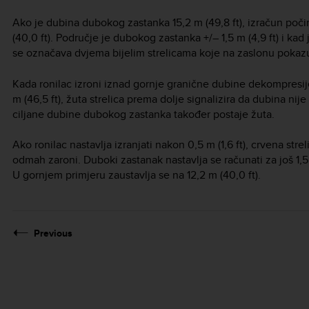
Ako je dubina dubokog zastanka 15,2 m (49,8 ft), izračun počinje
(40,0 ft). Područje je dubokog zastanka +/– 1,5 m (4,9 ft) i ka
se označava dvjema bijelim strelicama koje na zaslonu pokaz
Kada ronilac izroni iznad gornje granične dubine dekompresi
m (46,5 ft), žuta strelica prema dolje signalizira da dubina nij
ciljane dubine dubokog zastanka također postaje žuta.
Ako ronilac nastavlja izranjati nakon 0,5 m (1,6 ft), crvena str
odmah zaroni. Duboki zastanak nastavlja se računati za još 1,5 m
U gornjem primjeru zaustavlja se na 12,2 m (40,0 ft).
Previous