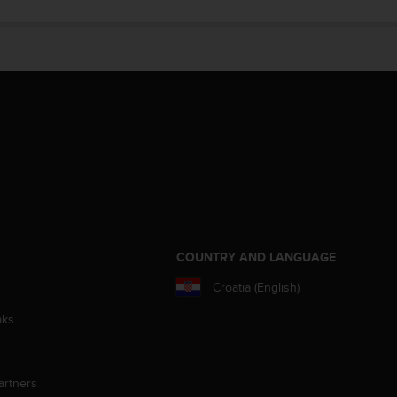
S
COUNTRY AND LANGUAGE
Croatia (English)
aks
artners