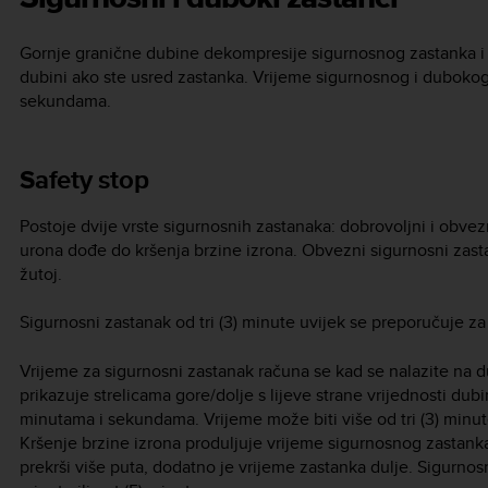
Gornje granične dubine dekompresije sigurnosnog zastanka i
dubini ako ste usred zastanka. Vrijeme sigurnosnog i duboko
sekundama.
Safety stop
Postoje dvije vrste sigurnosnih zastanaka: dobrovoljni i obve
urona dođe do kršenja brzine izrona. Obvezni sigurnosni zasta
žutoj.
Sigurnosni zastanak od tri (3) minute uvijek se preporučuje za 
Vrijeme za sigurnosni zastanak računa se kad se nalazite na dubi
prikazuje strelicama gore/dolje s lijeve strane vrijednosti du
minutama i sekundama. Vrijeme može biti više od tri (3) minu
Kršenje brzine izrona produljuje vrijeme sigurnosnog zastank
prekrši više puta, dodatno je vrijeme zastanka dulje. Sigurnosni 