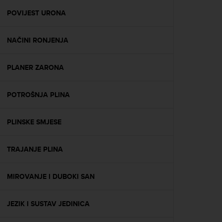
r
m
POVIJEST URONA
a
n
NAČINI RONJENJA
c
e
w
PLANER ZARONA
i
t
h
POTROŠNJA PLINA
t
h
e
PLINSKE SMJESE
W
e
TRAJANJE PLINA
b
C
o
MIROVANJE I DUBOKI SAN
n
t
e
JEZIK I SUSTAV JEDINICA
n
t