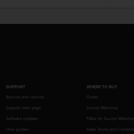
c
o
m
p
l
i
a
n
c
e
w
i
t
h
o
SUPPORT
WHERE TO BUY
t
h
Returns and refunds
Outlet
e
Support main page
Suunto Webshop
r
a
Software updates
FAQs for Suunto Websho
c
c
User guides
Sales Terms and Conditio
e