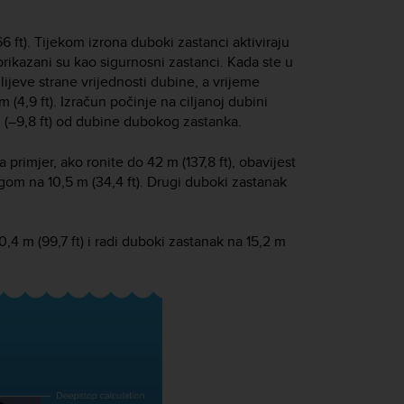
6 ft). Tijekom izrona duboki zastanci aktiviraju
rikazani su kao sigurnosni zastanci. Kada ste u
lijeve strane vrijednosti dubine, a vrijeme
4,9 ft). Izračun počinje na ciljanoj dubini
m (–9,8 ft) od dubine dubokog zastanka.
rimjer, ako ronite do 42 m (137,8 ft), obavijest
gom na 10,5 m (34,4 ft). Drugi duboki zastanak
4 m (99,7 ft) i radi duboki zastanak na 15,2 m