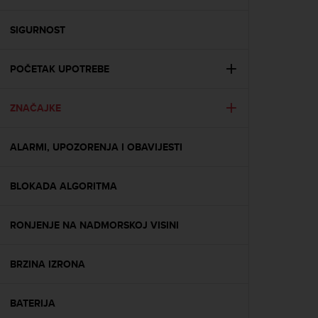
i
e
v
SIGURNOST
i
n
POČETAK UPOTREBE
g
L
e
ZNAČAJKE
v
e
l
ALARMI, UPOZORENJA I OBAVIJESTI
A
A
c
BLOKADA ALGORITMA
o
n
RONJENJE NA NADMORSKOJ VISINI
f
o
r
BRZINA IZRONA
m
a
n
BATERIJA
c