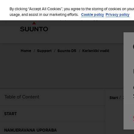
S
u
By clicking “Accept All Cookies”, you agree to the storing of cookies on you
u
usage, and assist in our marketing efforts.
Cookie policy
Privacy policy
n
t
o
i
s
c
Home
Support
Suunto D5
Korisnički vodič
o
m
m
i
t
t
e
Table of Content
Start
Znača
d
t
o
START
a
c
h
NAMJERAVANA UPORABA