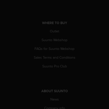
n
o
n
t
h
WHERE TO BUY
i
Outlet
s
w
Suunto Webshop
e
b
FAQs for Suunto Webshop
s
i
Sales Terms and Conditions
t
Suunto Pro Club
e
.
ABOUT SUUNTO
News
Company info