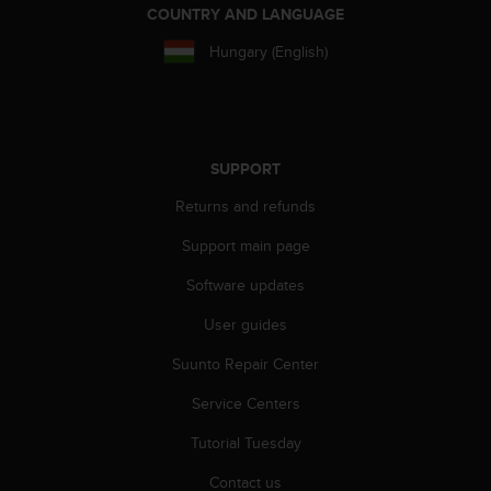
s
COUNTRY AND LANGUAGE
u
e
Hungary (English)
s
a
c
c
e
SUPPORT
s
s
Returns and refunds
i
n
Support main page
g
Software updates
i
n
User guides
f
o
Suunto Repair Center
r
m
Service Centers
a
t
Tutorial Tuesday
i
Contact us
o