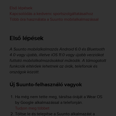
r
m
Első lépések
a
Kapcsolódás a kedvenc sportszolgáltatásaihoz
n
Több óra használata a Suunto mobilalkalmazással
c
e
w
Első lépések
i
t
h
A Suunto mobilalkalmazás Android 6.0 és Bluetooth
t
4.0 vagy újabb, illetve iOS 11.0 vagy újabb verziókat
h
futtató mobilalkalmazásokkal működik. A támogatott
e
funkciók eltérőek lehetnek az órák, telefonok és
W
országok között.
e
b
Új Suunto-felhasználó vagyok
C
o
n
Ha még nem tette meg, társítsa óráját a Wear OS
t
by Google alkalmazással a telefonján.
e
Tudjon meg többet
n
Töltse le és telepítse a Suunto alkalmazást a
t