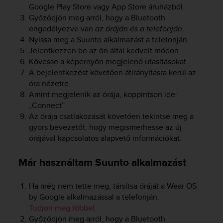
Google Play Store vagy App Store áruházból.
A
Győződjön meg arról, hogy a Bluetooth
c
engedélyezve van
az óráján és a telefonján
.
c
e
Nyissa meg a Suunto alkalmazást a telefonján.
s
Jelentkezzen be az ön által kedvelt módon.
s
Kövesse a képernyőn megjelenő utasításokat.
i
A bejelentkezést követően átirányításra kerül az
b
óra nézetre.
i
Amint megjelenik az órája, koppintson ide:
l
„Connect”.
i
Az órája csatlakozását követően tekintse meg a
t
gyors bevezetőt, hogy megismerhesse az új
y
órájával kapcsolatos alapvető információkat.
G
u
i
Már használtam Suunto alkalmazást
d
e
Ha még nem tette meg, társítsa óráját a Wear OS
l
by Google alkalmazással a telefonján.
i
Tudjon meg többet
n
e
Győződjön meg arról, hogy a Bluetooth