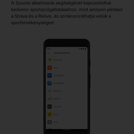
A Suunto alkalmazás segítségével kapcsolódhat
s
kedvenc sportszolgáltatásaihoz, mint amilyen például
s
a Strava és a Relive, és szinkronizálhatja velük a
i
b
sporttevékenységeit.
i
l
i
t
y
s
t
a
n
d
a
r
d
s
.
P
l
e