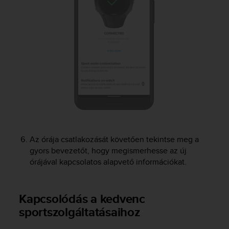
c
o
m
p
l
i
a
n
c
e
w
i
t
h
Az órája csatlakozását követően tekintse meg a
o
gyors bevezetőt, hogy megismerhesse az új
t
órájával kapcsolatos alapvető információkat.
h
e
r
a
Kapcsolódás a kedvenc
c
sportszolgáltatásaihoz
c
e