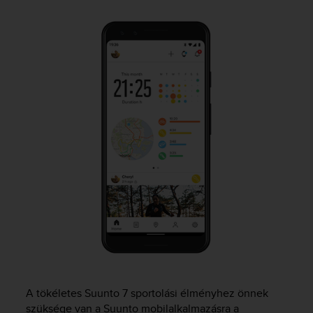
i
e
v
i
n
g
L
e
v
e
l
A
A
c
o
n
f
o
r
m
a
A tökéletes
Suunto 7
sportolási élményhez önnek
n
szüksége van a Suunto mobilalkalmazásra a
c