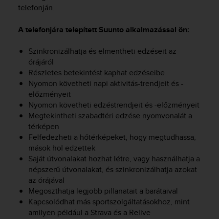
e
telefonján.
f
o
A telefonjára telepített Suunto alkalmazással ön:
r
t
Szinkronizálhatja és elmentheti edzéseit az
h
órájáról
i
Részletes betekintést kaphat edzéseibe
s
Nyomon követheti napi aktivitás-trendjeit és -
w
előzményeit
e
Nyomon követheti edzéstrendjeit és -előzményeit
b
s
Megtekintheti szabadtéri edzése nyomvonalát a
i
térképen
t
Felfedezheti a hőtérképeket, hogy megtudhassa,
e
mások hol edzettek
i
Saját útvonalakat hozhat létre, vagy használhatja a
n
népszerű útvonalakat, és szinkronizálhatja azokat
c
az órájával
o
Megoszthatja legjobb pillanatait a barátaival
n
Kapcsolódhat más sportszolgáltatásokhoz, mint
f
amilyen például a Strava és a Relive
o