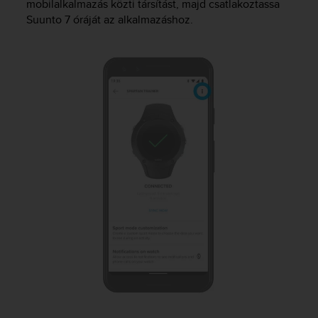
mobilalkalmazás közti társítást, majd csatlakoztassa
c
Suunto 7
óráját az alkalmazáshoz.
e
a
t
U
S
A
+
1
8
5
5
2
5
8
0
9
0
0
(
t
o