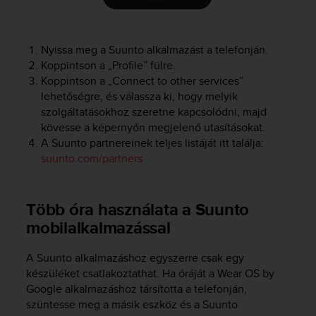
a
s
e
c
Nyissa meg a Suunto alkalmazást a telefonján.
o
Koppintson a „Profile” fülre.
n
Koppintson a „Connect to other services”
t
lehetőségre, és válassza ki, hogy melyik
a
szolgáltatásokhoz szeretne kapcsolódni, majd
c
kövesse a képernyőn megjelenő utasításokat.
t
A Suunto partnereinek teljes listáját itt találja:
C
suunto.com/partners
u
s
t
o
Több óra használata a Suunto
m
mobilalkalmazással
e
r
A Suunto alkalmazáshoz egyszerre csak egy
S
e
készüléket csatlakoztathat. Ha óráját a Wear OS by
r
Google alkalmazáshoz társította a telefonján,
v
szüntesse meg a másik eszköz és a Suunto
i