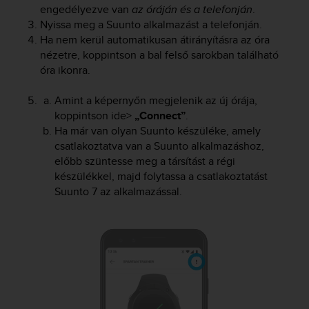
s
engedélyezve van
az óráján és a telefonján
.
(
Nyissa meg a Suunto alkalmazást a telefonján.
W
Ha nem kerül automatikusan átirányításra az óra
C
nézetre, koppintson a bal felső sarokban található
A
óra ikonra.
G
)
Amint a képernyőn megjelenik az új órája,
2
koppintson ide>
„Connect”
.
.
Ha már van olyan Suunto készüléke, amely
0
a
csatlakoztatva van a Suunto alkalmazáshoz,
n
előbb szüntesse meg a társítást a régi
d
készülékkel, majd folytassa a csatlakoztatást
a
Suunto 7
az alkalmazással.
c
h
i
e
v
i
n
g