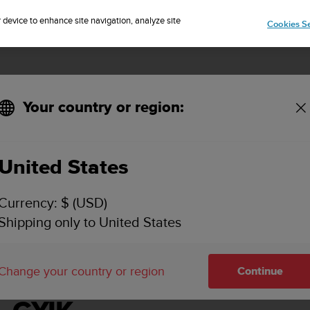
Sign up for the newsletter and get 5% off
| Free returns
r device to enhance site navigation, analyze site
Cookies Se
Your country or region:
United States
SUUNTO 7 HASZNÁLATI ÚTMUTATÓ
Currency: $ (USD)
Shipping only to United States
Change your country or region
Continue