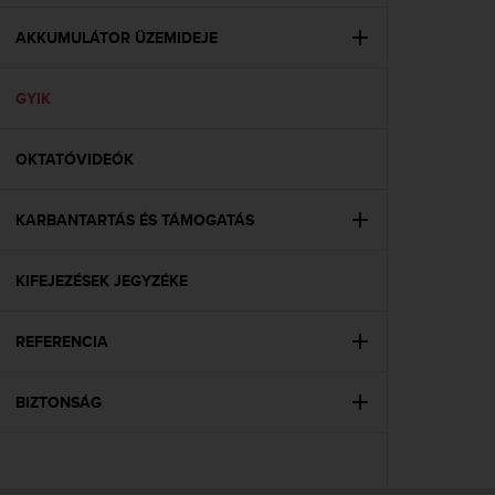
e
f
AKKUMULÁTOR ÜZEMIDEJE
o
r
GYIK
t
h
i
OKTATÓVIDEÓK
s
w
e
KARBANTARTÁS ÉS TÁMOGATÁS
b
s
i
KIFEJEZÉSEK JEGYZÉKE
t
e
REFERENCIA
i
n
c
BIZTONSÁG
o
n
f
o