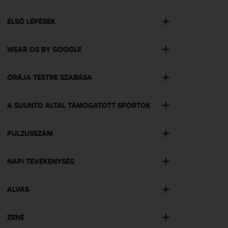
i
e
v
ELSŐ LÉPÉSEK
i
n
WEAR OS BY GOOGLE
g
L
e
ÓRÁJA TESTRE SZABÁSA
v
e
l
A SUUNTO ÁLTAL TÁMOGATOTT SPORTOK
A
A
c
PULZUSSZÁM
o
n
NAPI TEVÉKENYSÉG
f
o
r
ALVÁS
m
a
n
ZENE
c