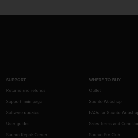
r
m
a
n
c
e
w
i
t
h
t
h
e
SUPPORT
WHERE TO BUY
W
e
Returns and refunds
Outlet
b
C
Support main page
Suunto Webshop
o
Software updates
FAQs for Suunto Websho
n
t
User guides
Sales Terms and Conditio
e
n
Suunto Repair Center
Suunto Pro Club
t