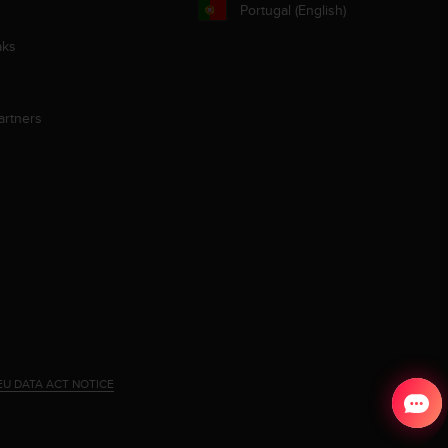
Portugal (English)
aks
artners
EU DATA ACT NOTICE