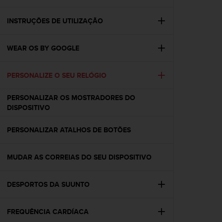
i
e
v
INSTRUÇÕES DE UTILIZAÇÃO
i
n
WEAR OS BY GOOGLE
g
L
e
PERSONALIZE O SEU RELÓGIO
v
e
PERSONALIZAR OS MOSTRADORES DO
l
DISPOSITIVO
A
A
c
PERSONALIZAR ATALHOS DE BOTÕES
o
n
MUDAR AS CORREIAS DO SEU DISPOSITIVO
f
o
r
DESPORTOS DA SUUNTO
m
a
n
FREQUÊNCIA CARDÍACA
c