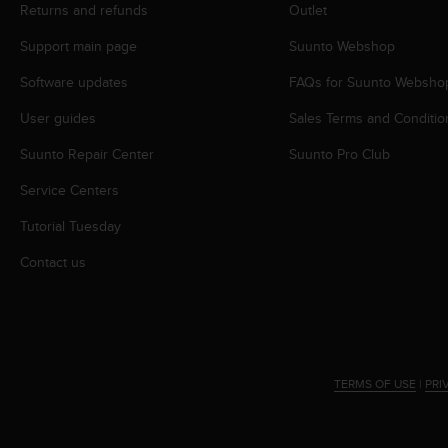
Returns and refunds
Outlet
A
c
Support main page
Suunto Webshop
c
e
Software updates
FAQs for Suunto Websho
s
s
User guides
Sales Terms and Conditio
i
Suunto Repair Center
Suunto Pro Club
b
i
Service Centers
l
i
Tutorial Tuesday
t
y
Contact us
G
u
i
d
e
l
TERMS OF USE
|
PRI
i
n
e