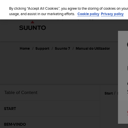
S
u
By clicking “Accept All Cookies”, you agree to the storing of cookies on you
u
usage, and assist in our marketing efforts.
Cookie policy
Privacy policy
n
t
o
i
s
c
Home
Support
Suunto 7
Manual do Utilizador
o
m
m
i
t
t
e
Table of Content
Start
Person
d
t
o
START
a
c
h
BEM-VINDO