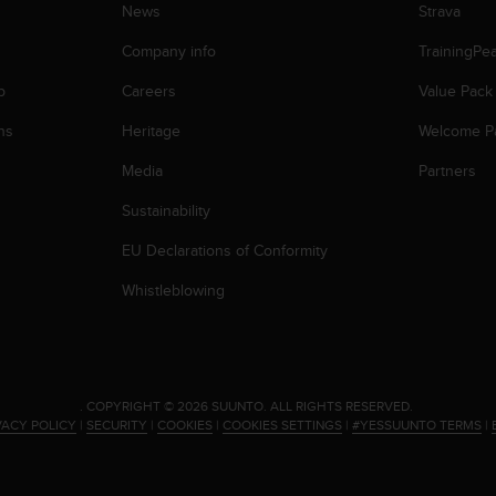
News
Strava
Company info
TrainingPe
p
Careers
Value Pack
ns
Heritage
Welcome P
Media
Partners
Sustainability
EU Declarations of Conformity
Whistleblowing
.
COPYRIGHT © 2026 SUUNTO.
ALL RIGHTS RESERVED.
VACY POLICY
|
SECURITY
|
COOKIES
|
COOKIES SETTINGS
|
#YESSUUNTO TERMS
|