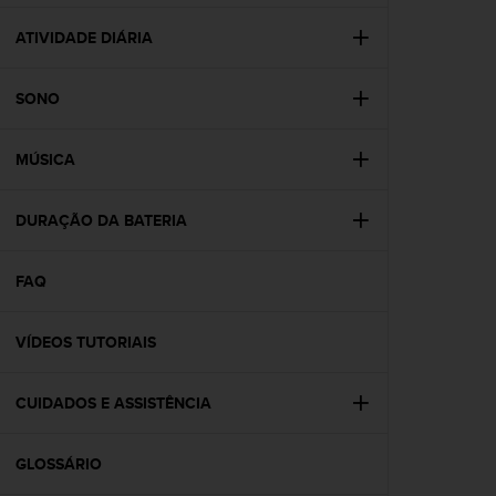
e
f
ATIVIDADE DIÁRIA
o
r
SONO
t
h
i
MÚSICA
s
w
e
DURAÇÃO DA BATERIA
b
s
i
FAQ
t
e
VÍDEOS TUTORIAIS
i
n
c
CUIDADOS E ASSISTÊNCIA
o
n
f
GLOSSÁRIO
o