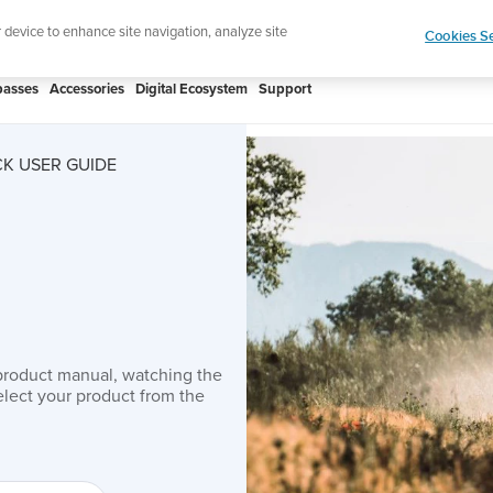
htweight sports watch designed for runners
Shop
r device to enhance site navigation, analyze site
Cookies Se
asses
Accessories
Digital Ecosystem
Support
K USER GUIDE
product manual, watching the
lect your product from the