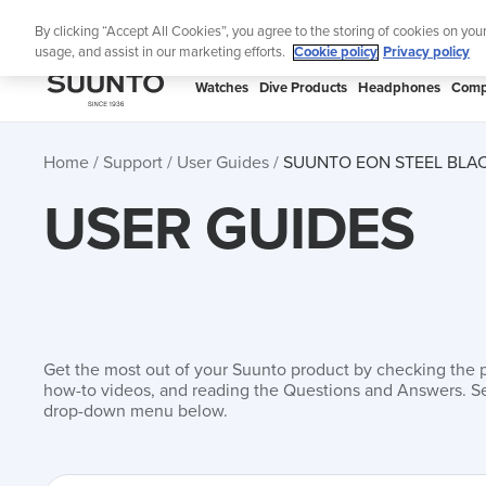
Skip
Lig
By clicking “Accept All Cookies”, you agree to the storing of cookies on you
to
usage, and assist in our marketing efforts.
Cookie policy
Privacy policy
content
SUUNTO
Watches
Dive Products
Headphones
Comp
APAC
Home
Support
User Guides
SUUNTO EON STEEL BLAC
USER GUIDES
Get the most out of your Suunto product by checking the 
how-to videos, and reading the Questions and Answers. Se
drop-down menu below.