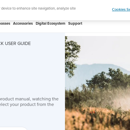
htweight sports watch designed for runners
Shop
r device to enhance site navigation, analyze site
Cookies Se
asses
Accessories
Digital Ecosystem
Support
K USER GUIDE
product manual, watching the
lect your product from the