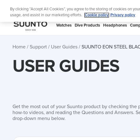
Skip
Lig
By clicking “Accept All Cookies”, you agree to the storing of cookies on you
to
usage, and assist in our marketing efforts.
Cookie policy
Privacy policy
content
SUUNTO
Watches
Dive Products
Headphones
Comp
APAC
Home
Support
User Guides
SUUNTO EON STEEL BLAC
USER GUIDES
Get the most out of your Suunto product by checking the 
how-to videos, and reading the Questions and Answers. Se
drop-down menu below.