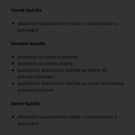
e
Horné tlačidlo
f
o
r
stlačením sa presuniete nahor v zobrazeniach a
t
ponukách
h
i
Stredné tlačidlo
s
w
stlačením sa vyberie položka
e
stlačením sa zmení displej
b
podržaním stlačeného tlačidla sa vrátite do
s
i
ponuky nastavení
t
podržaním stlačeného tlačidla sa otvorí kontextová
e
ponuka možností
i
n
Dolné tlačidlo
c
o
stlačením sa presuniete nadol v zobrazeniach a
n
ponukách
f
o