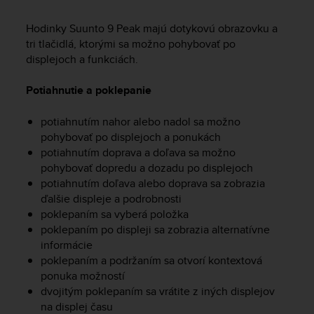
i
e
Hodinky
Suunto 9 Peak
majú dotykovú obrazovku a
v
tri tlačidlá, ktorými sa možno pohybovať po
i
n
displejoch a funkciách.
g
L
Potiahnutie a poklepanie
e
v
potiahnutím nahor alebo nadol sa možno
e
pohybovať po displejoch a ponukách
l
potiahnutím doprava a doľava sa možno
A
pohybovať dopredu a dozadu po displejoch
A
potiahnutím doľava alebo doprava sa zobrazia
c
o
ďalšie displeje a podrobnosti
n
poklepaním sa vyberá položka
f
poklepaním po displeji sa zobrazia alternatívne
o
informácie
r
poklepaním a podržaním sa otvorí kontextová
m
ponuka možností
a
dvojitým poklepaním sa vrátite z iných displejov
n
na displej času
c