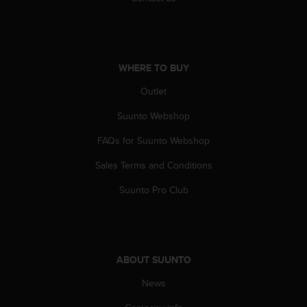
c
o
m
p
l
WHERE TO BUY
i
a
Outlet
n
c
Suunto Webshop
e
w
FAQs for Suunto Webshop
i
Sales Terms and Conditions
t
h
Suunto Pro Club
o
t
h
e
r
ABOUT SUUNTO
a
c
News
c
e