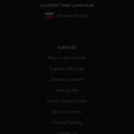
s
COUNTRY AND LANGUAGE
(
W
Slovakia (English)
C
A
G
)
2
SUPPORT
.
0
Returns and refunds
a
Support main page
n
d
Software updates
a
c
User guides
h
i
Suunto Repair Center
e
v
Service Centers
i
Tutorial Tuesday
n
g
Contact us