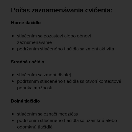
r
m
Počas zaznamenávania cvičenia:
a
n
Horné tlačidlo
c
e
stlačením sa pozastaví alebo obnoví
w
zaznamenávanie
i
podržaním stlačeného tlačidla sa zmení aktivita
t
h
t
Stredné tlačidlo
h
e
stlačením sa zmení displej
W
podržaním stlačeného tlačidla sa otvorí kontextová
e
ponuka možností
b
C
Dolné tlačidlo
o
n
t
stlačením sa označí medzičas
e
podržaním stlačeného tlačidla sa uzamknú alebo
n
odomknú tlačidlá
t