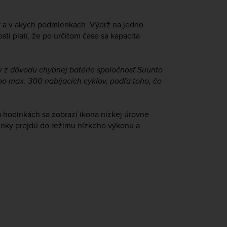
ky a v akých podmienkach. Výdrž na jedno
sti platí, že po určitom čase sa kapacita
 z dôvodu chybnej batérie spoločnosť Suunto
o max. 300 nabíjacích cyklov, podľa toho, čo
a hodinkách sa zobrazí ikona nízkej úrovne
odinky prejdú do režimu nízkeho výkonu a