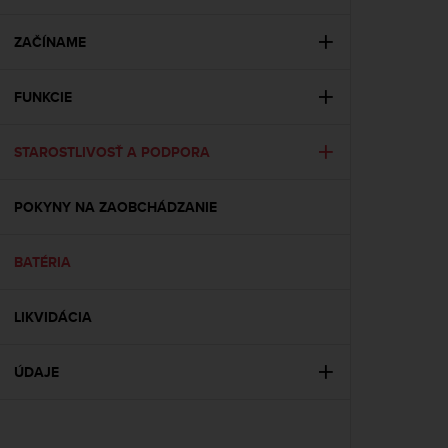
i
e
v
ZAČÍNAME
i
n
FUNKCIE
g
L
e
STAROSTLIVOSŤ A PODPORA
v
e
l
POKYNY NA ZAOBCHÁDZANIE
A
A
c
BATÉRIA
o
n
LIKVIDÁCIA
f
o
r
ÚDAJE
m
a
n
c