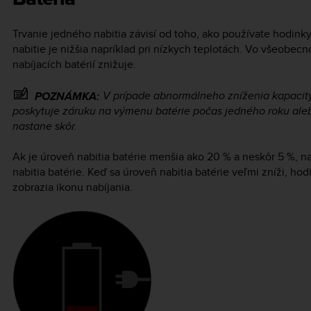
Trvanie jedného nabitia závisí od toho, ako používate hodin
nabitie je nižšia napríklad pri nízkych teplotách. Vo všeobecno
nabíjacích batérií znižuje.
V prípade abnormálneho zníženia kapacity
POZNÁMKA:
poskytuje záruku na výmenu batérie počas jedného roku aleb
nastane skôr.
Ak je úroveň nabitia batérie menšia ako 20 % a neskôr 5 %, n
nabitia batérie. Keď sa úroveň nabitia batérie veľmi zníži, h
zobrazia ikonu nabíjania.