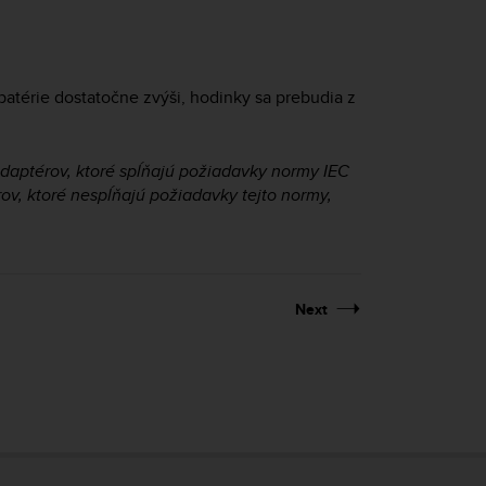
atérie dostatočne zvýši, hodinky sa prebudia z
aptérov, ktoré spĺňajú požiadavky normy IEC
ov, ktoré nespĺňajú požiadavky tejto normy,
Next