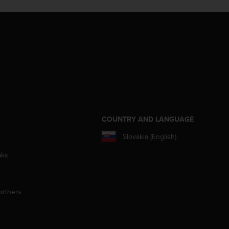
S
COUNTRY AND LANGUAGE
Slovakia (English)
aks
artners