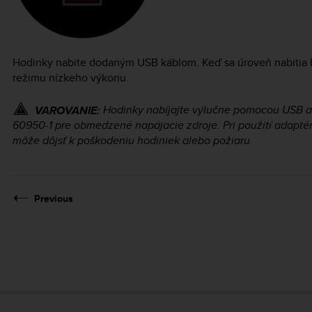
Hodinky nabite dodaným USB káblom. Keď sa úroveň nabitia b
režimu nízkeho výkonu.
Hodinky nabíjajte výlučne pomocou USB ad
VAROVANIE:
60950-1 pre obmedzené napájacie zdroje. Pri použití adaptér
môže dôjsť k poškodeniu hodiniek alebo požiaru.
Previous