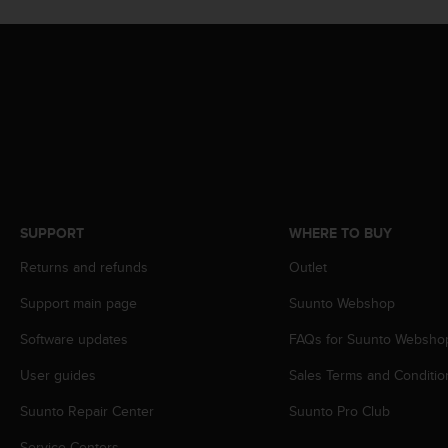
r
m
a
n
c
e
w
i
t
h
t
h
SUPPORT
WHERE TO BUY
e
W
Returns and refunds
Outlet
e
Support main page
Suunto Webshop
b
C
Software updates
FAQs for Suunto Websho
o
n
User guides
Sales Terms and Conditio
t
e
Suunto Repair Center
Suunto Pro Club
n
t
Service Centers