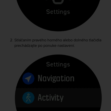
e
f
o
r
t
h
i
s
Stláčaním pravého horného alebo dolného tlačidla
w
prechádzajte po ponuke nastavení.
e
b
s
i
t
e
i
n
c
o
n
f
o