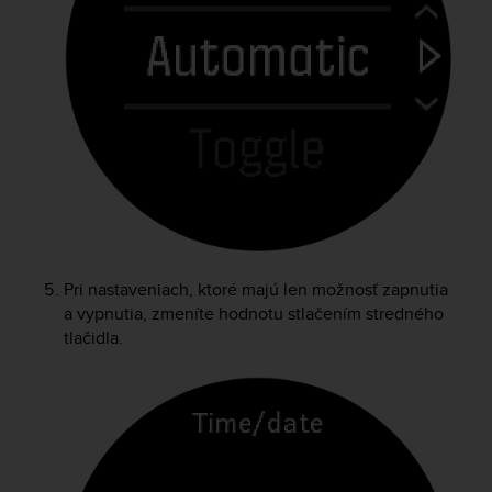
A
c
c
e
s
s
i
b
i
l
i
t
y
Pri nastaveniach, ktoré majú len možnosť zapnutia
G
a vypnutia, zmeníte hodnotu stlačením stredného
u
tlačidla.
i
d
e
l
i
n
e