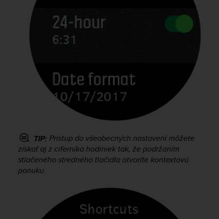
s
(
W
C
A
G
)
2
.
0
a
n
d
a
Prístup do všeobecných nastavení môžete
TIP:
c
získať aj z ciferníka hodiniek tak, že podržaním
h
stlačeného stredného tlačidla otvoríte kontextovú
i
ponuku.
e
v
i
n
g