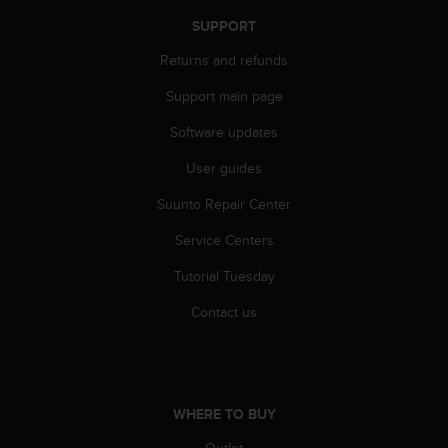
a
s
SUPPORT
e
Returns and refunds
c
o
Support main page
n
t
Software updates
a
c
User guides
t
Suunto Repair Center
C
u
Service Centers
s
t
Tutorial Tuesday
o
m
Contact us
e
r
S
e
r
WHERE TO BUY
v
i