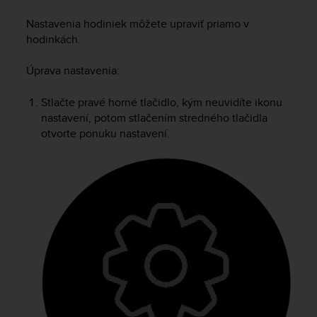
i
e
Nastavenia hodiniek môžete upraviť priamo v
v
hodinkách.
i
n
Úprava nastavenia:
g
L
e
Stlačte pravé horné tlačidlo, kým neuvidíte ikonu
v
nastavení, potom stlačením stredného tlačidla
e
otvorte ponuku nastavení.
l
A
A
c
o
n
f
o
r
m
a
n
c