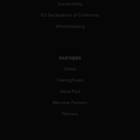
l
Sustainability
l
EU Declarations of Conformity
f
r
Whistleblowing
e
e
)
,
i
PARTNERS
f
y
Strava
o
u
TrainingPeaks
h
a
Value Pack
v
Welcome Partners
e
a
Partners
n
y
i
s