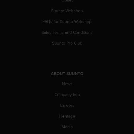
Outlet
c
Suunto Webshop
e
a
FAQs for Suunto Webshop
t
U
Sales Terms and Conditions
S
A
Suunto Pro Club
+
1
8
5
5
ABOUT SUUNTO
2
5
News
8
Company info
0
9
Careers
0
0
Heritage
(
t
Media
o