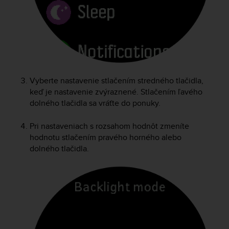
r
m
a
n
c
e
w
i
Vyberte nastavenie stlačením stredného tlačidla,
t
keď je nastavenie zvýraznené. Stlačením ľavého
h
dolného tlačidla sa vráťte do ponuky.
t
h
Pri nastaveniach s rozsahom hodnôt zmeníte
e
W
hodnotu stlačením pravého horného alebo
e
dolného tlačidla.
b
C
o
n
t
e
n
t