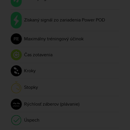
s
(
W
Získaný signál zo zariadenia Power POD
C
A
G
)
Maximálny tréningový účinok
2
.
Čas zotavenia
0
a
n
Kroky
d
a
c
Stopky
h
i
e
Rýchlosť záberov (plávanie)
v
i
n
Úspech
g