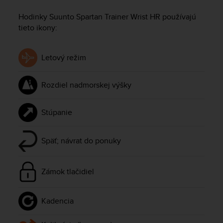
i
e
Hodinky
Suunto Spartan Trainer Wrist HR
používajú
v
tieto ikony:
i
n
g
Letový režim
L
e
v
Rozdiel nadmorskej výšky
e
l
A
Stúpanie
A
c
o
Späť; návrat do ponuky
n
f
o
Zámok tlačidiel
r
m
a
Kadencia
n
c