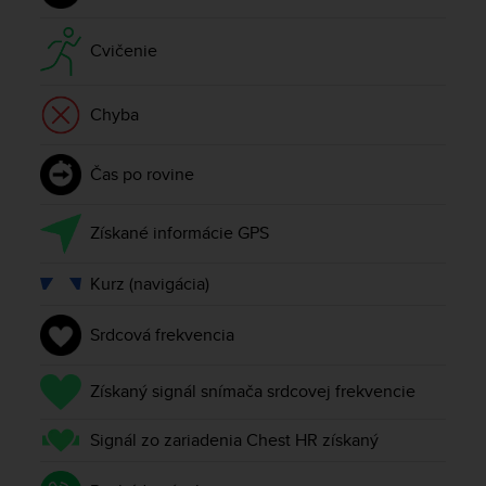
r
m
a
Cvičenie
n
c
Chyba
e
w
i
Čas po rovine
t
h
t
Získané informácie GPS
h
e
Kurz (navigácia)
W
e
b
Srdcová frekvencia
C
o
Získaný signál snímača srdcovej frekvencie
n
t
Signál zo zariadenia Chest HR získaný
e
n
t