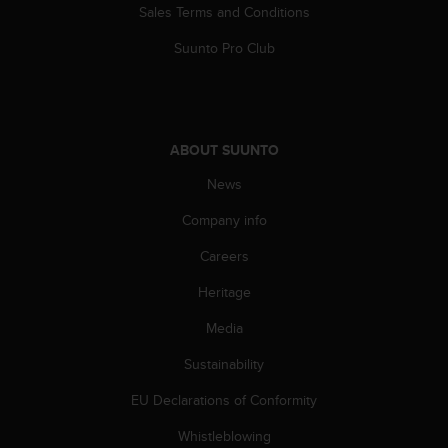
Sales Terms and Conditions
c
e
Suunto Pro Club
a
t
U
S
A
ABOUT SUUNTO
+
1
News
8
5
Company info
5
Careers
2
5
Heritage
8
0
Media
9
0
Sustainability
0
(
EU Declarations of Conformity
t
Whistleblowing
o