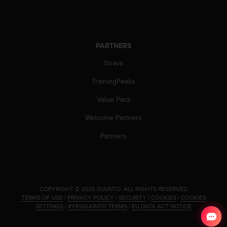
l
l
f
r
e
PARTNERS
e
Strava
)
,
TrainingPeaks
i
f
Value Pack
y
o
Welcome Partners
u
Partners
h
a
v
e
a
n
.
COPYRIGHT © 2026 SUUNTO.
ALL RIGHTS RESERVED.
y
TERMS OF USE
|
PRIVACY POLICY
|
SECURITY
|
COOKIES
|
COOKIES
SETTINGS
|
#YESSUUNTO TERMS
|
EU DATA ACT NOTICE
i
s