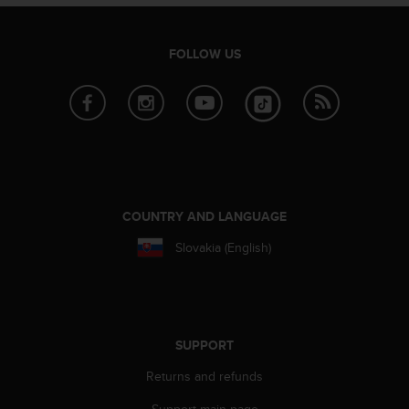
s
s
i
FOLLOW US
b
i
l
i
t
y
s
t
a
COUNTRY AND LANGUAGE
n
Slovakia (English)
d
a
r
d
s
.
SUPPORT
P
Returns and refunds
l
e