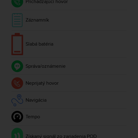
Prichádzajúci hovor
A
c
c
Záznamník
e
s
s
i
Slabá batéria
b
i
l
Správa/oznámenie
i
t
y
Neprijatý hovor
G
u
i
Navigácia
d
e
l
Tempo
i
n
e
Získaný signál zo zariadenia POD