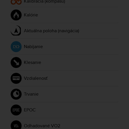
Kalibrácia (kompasu)
e
f
Kalórie
o
r
t
Aktuálna poloha (navigácia)
h
i
s
Nabíjanie
w
e
b
Klesanie
s
i
Vzdialenosť
t
e
i
Trvanie
n
c
o
EPOC
n
f
o
Odhadované VO2