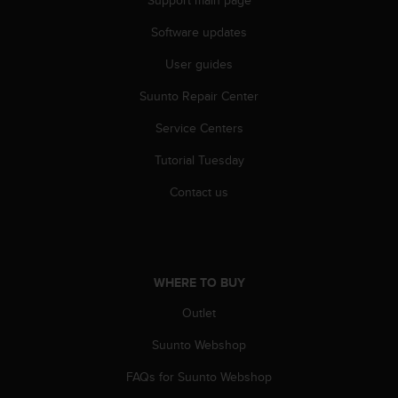
Support main page
a
s
Software updates
e
c
User guides
o
n
Suunto Repair Center
t
Service Centers
a
c
Tutorial Tuesday
t
C
Contact us
u
s
t
o
m
WHERE TO BUY
e
r
Outlet
S
e
Suunto Webshop
r
FAQs for Suunto Webshop
v
i