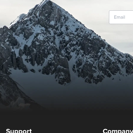
Support
Compan