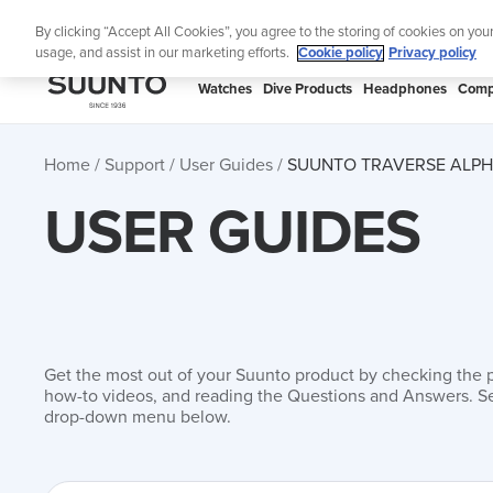
Skip
Lig
By clicking “Accept All Cookies”, you agree to the storing of cookies on you
to
usage, and assist in our marketing efforts.
Cookie policy
Privacy policy
content
SUUNTO
Watches
Dive Products
Headphones
Comp
APAC
Home
Support
User Guides
SUUNTO TRAVERSE ALPH
USER GUIDES
Get the most out of your Suunto product by checking the 
how-to videos, and reading the Questions and Answers. Se
drop-down menu below.