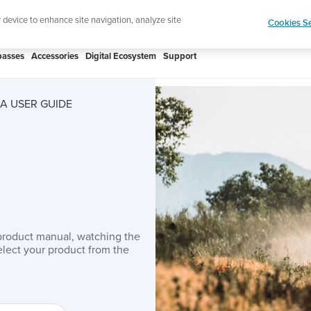
htweight sports watch designed for runners
Shop
r device to enhance site navigation, analyze site
Cookies Se
asses
Accessories
Digital Ecosystem
Support
A USER GUIDE
product manual, watching the
lect your product from the