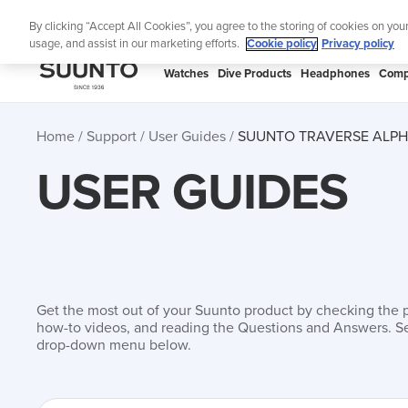
Skip
Lig
By clicking “Accept All Cookies”, you agree to the storing of cookies on you
to
usage, and assist in our marketing efforts.
Cookie policy
Privacy policy
content
SUUNTO
Watches
Dive Products
Headphones
Comp
APAC
Home
Support
User Guides
SUUNTO TRAVERSE ALPH
USER GUIDES
Get the most out of your Suunto product by checking the 
how-to videos, and reading the Questions and Answers. Se
drop-down menu below.