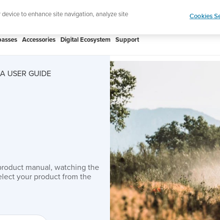
htweight sports watch designed for runners
Shop
r device to enhance site navigation, analyze site
Cookies Se
asses
Accessories
Digital Ecosystem
Support
A USER GUIDE
product manual, watching the
lect your product from the