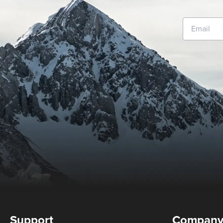
Support
Compan