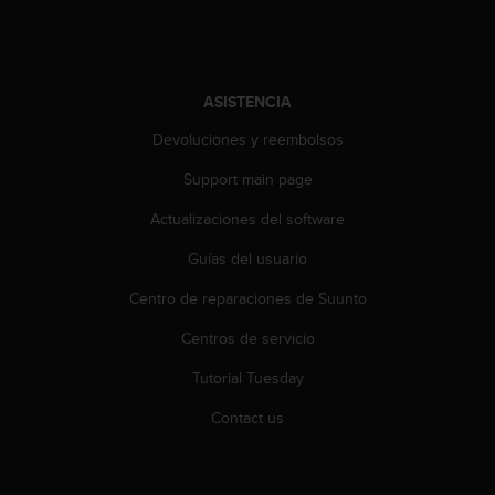
i
o
w
e
b
ASISTENCIA
d
e
Devoluciones y reembolsos
a
Support main page
c
u
Actualizaciones del software
e
r
Guías del usuario
d
o
Centro de reparaciones de Suunto
c
o
Centros de servicio
n
Tutorial Tuesday
l
a
Contact us
s
P
a
u