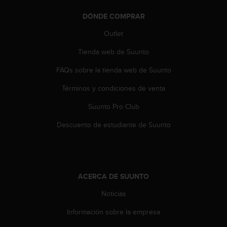
t
DÓNDE COMPRAR
a
s
Outlet
d
e
Tienda web de Suunto
a
c
FAQs sobre la tienda web de Suunto
c
Términos y condiciones de venta
e
s
Suunto Pro Club
i
b
Descuento de estudiante de Suunto
i
l
i
d
a
ACERCA DE SUUNTO
d
p
Noticias
a
r
Información sobre la empresa
a