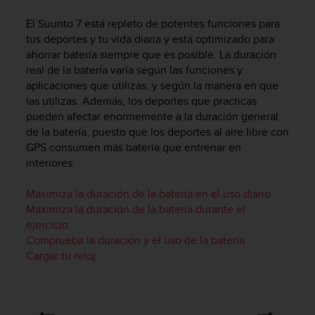
m
i
El
Suunto 7
está repleto de potentes funciones para
s
tus deportes y tu vida diaria y está optimizado para
o
ahorrar batería siempre que es posible. La duración
d
real de la batería varía según las funciones y
e
aplicaciones que utilizas, y según la manera en que
a
l
las utilizas. Además, los deportes que practicas
c
pueden afectar enormemente a la duración general
a
de la batería, puesto que los deportes al aire libre con
n
GPS consumen más batería que entrenar en
z
interiores.
a
r
Maximiza la duración de la batería en el uso diario
e
Maximiza la duración de la batería durante el
l
ejercicio
n
Comprueba la duración y el uso de la batería
i
v
Cargar tu reloj
e
l
d
e