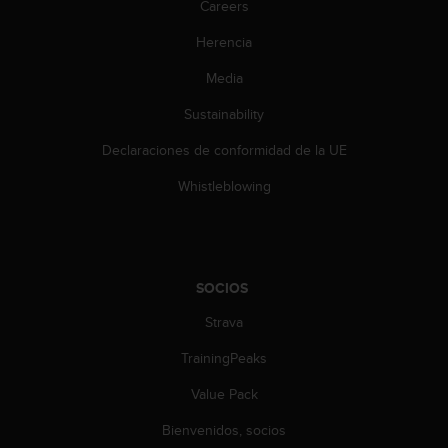
Careers
c
o
Herencia
n
t
Media
e
n
Sustainability
i
d
Declaraciones de conformidad de la UE
o
Whistleblowing
w
e
b
(
W
SOCIOS
e
b
Strava
C
o
TrainingPeaks
n
t
Value Pack
e
n
Bienvenidos, socios