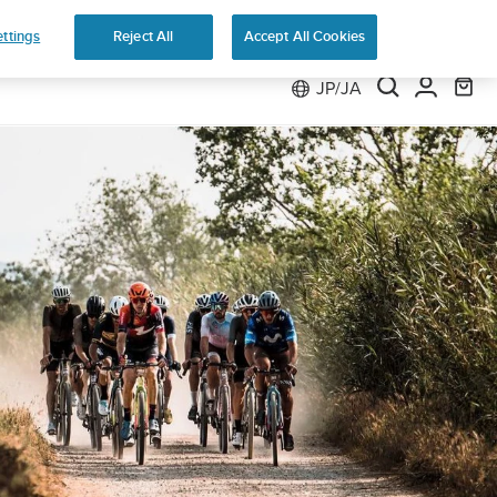
返品無料
ttings
Reject All
Accept All Cookies
JP/JA