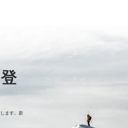
に登
けします。新
。