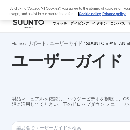
コ
ニュ
By clicking “Accept All Cookies”, you agree to the storing of cookies on you
ン
usage, and assist in our marketing efforts.
Cookie policy
Privacy policy
テ
ン
SUUNTO
ウォッチ
ダイビング
イヤホン
コンパス
ツ
APAC
に
Home
サポート
ユーザーガイド
SUUNTO SPARTA
ス
キ
ユーザーガイド
ッ
プ
製品マニュアルを確認し、ハウツービデオを視聴し、Q&Aを
限に活用してください。下のドロップダウン メニューか