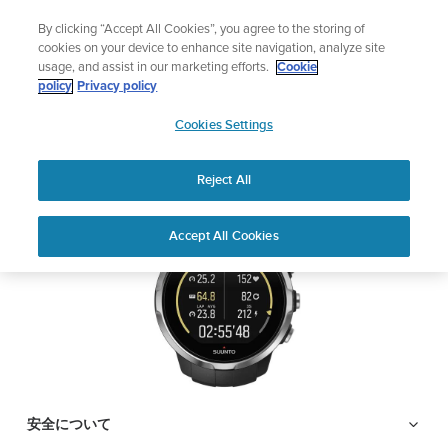
コ
サマーセール
By clicking “Accept All Cookies”, you agree to the storing of
ン
期間限定割引――
最大22%オフ
cookies on your device to enhance site navigation, analyze site
テ
usage, and assist in our marketing efforts.
Cookie
ン
SUUNTO SPARTAN
policy
Privacy policy
ツ
SUUNTO
SPORT
に
Cookies Settings
APAC
ス
キ
Reject All
PDFをダウンロードする
ッ
プ
Home
サポ
ユーザーガ
SUUNTO SPARTAN SPORT ユ
Accept All Cookies
ート
イド
ーザーガイド
ユーザーガイド
製品マニュアルを確認し、ハウツービデオを視聴し、Q&Aを読ん
で、Suunto 製品を最大限に活用してください。下のドロップダ
ウン メニューから製品を選択してください。
安全について