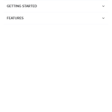
GETTING STARTED
FEATURES
ウォッチ
Suunto Vertical 2