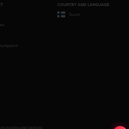
IT
COUNTRY AND LANGUAGE
Suomi
aks
 kumppanit
S EU:N DATA-ASETUKSESTA