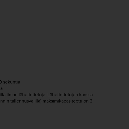
20 sekuntia
ia
llä ilman lähetintietoja. Lähetintietojen kanssa
unnin tallennusvälillä) maksimikapasiteetti on 3