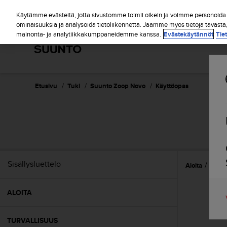
S
u
Käytämme evästeitä, jotta sivustomme toimii oikein ja voimme personoida s
u
ominaisuuksia ja analysoida tietoliikennettä. Jaamme myös tietoja tavasta
mainonta- ja analytiikkakumppaneidemme kanssa.
Evästekäytännöt
Tie
n
t
o
o
n
s
Etusivu
Tuki
Suunto Zoop Novo
Käyttöopas
i
t
o
u
t
u
n
Sisällysluettelo
Aloita
Refer
u
t
t
ALOITA
ä
y
t
TURVALLISUUS