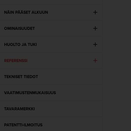
t
ä
m
NÄIN PÄÄSET ALKUUN
ä
ä
OMINAISUUDET
n
t
ä
HUOLTO JA TUKI
l
l
ä
REFERENSSI
v
e
r
TEKNISET TIEDOT
k
k
VAATIMUSTENMUKAISUUS
o
s
i
TAVARAMERKKI
v
u
s
PATENTTI-ILMOITUS
t