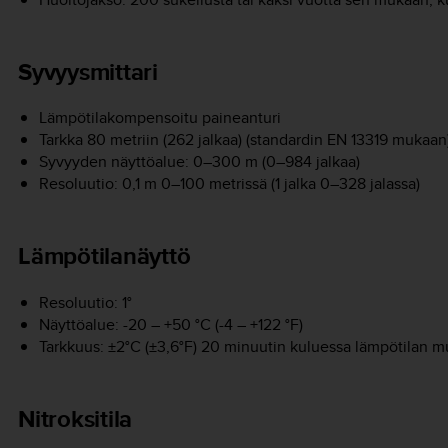
Syvyysmittari
Lämpötilakompensoitu paineanturi
Tarkka 80 metriin (262 jalkaa) (standardin EN 13319 mukaan
Syvyyden näyttöalue: 0–300 m (0–984 jalkaa)
Resoluutio: 0,1 m 0–100 metrissä (1 jalka 0–328 jalassa)
Lämpötilanäyttö
Resoluutio: 1°
Näyttöalue: -20 – +50 °C (-4 – +122 °F)
Tarkkuus: ±2°C (±3,6°F) 20 minuutin kuluessa lämpötilan 
Nitroksitila