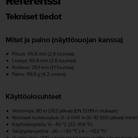
Referenssi
Tekniset tiedot
Mitat ja paino (näyttösuojan kanssa)
Pituus: 65,8 mm (2,6 tuumaa)
Leveys: 65,8 mm (2,6 tuumaa)
Korkeus: 29,1 mm (1,1 tuumaa)
Paino: 119,6 g (4,2 unssia)
Käyttöolosuhteet
Vesitiiviys: 80 m (262 jalkaa) (EN 13319:n mukaan)
Normaali korkeusalue: 0–3 000 m (0–10 000 jalkaa) meren
Käyttölämpötila: 0– 40 °C (32–104 °F)
Säilytyslämpötila: -20 – +50 ℃ (-4 – +122 °F)
Huoltojakso: 200 sukellusta tai kaksi vuotta sen mukaan, k