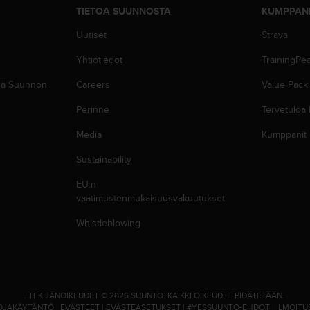
TIETOA SUUNNOSTA
KUMPPAN
Uutiset
Strava
Yhtiötiedot
TrainingPe
siä Suunnon
Careers
Value Pack
Perinne
Tervetuloa
Media
Kumppanit
Sustainability
EU:n
vaatimustenmukaisuusvakuutukset
Whistleblowing
.
TEKIJÄNOIKEUDET © 2026 SUUNTO.
KAIKKI OIKEUDET PIDÄTETÄÄN.
OJAKÄYTÄNTÖ
|
EVÄSTEET
|
EVÄSTEASETUKSET
|
#YESSUUNTO-EHDOT
|
ILMOITU