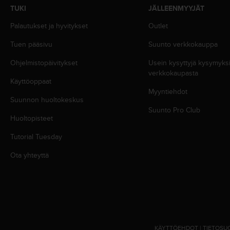
u
TUKI
JÄLLEENMYYJÄT
t
Palautukset ja hyvitykset
Outlet
t
a
Tuen pääsivu
Suunto verkkokauppa
k
o
Ohjelmistopäivitykset
Usein kysyttyjä kysymyk
s
verkkokaupasta
k
Käyttöoppaat
e
Myyntiehdot
v
Suunnon huoltokeskus
i
Suunto Pro Club
Huoltopisteet
e
n
Tutorial Tuesday
s
t
Ota yhteyttä
a
n
d
a
r
d
i
KÄYTTÖEHDOT
|
TIETOSU