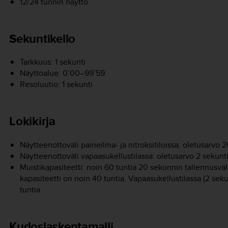
12/24 tunnin näyttö
Sekuntikello
Tarkkuus: 1 sekunti
Näyttöalue: 0’00–99’59
Resoluutio: 1 sekunti
Lokikirja
Näytteenottoväli paineilma- ja nitroksitiloissa: oletusarvo 
Näytteenottoväli vapaasukellustilassa: oletusarvo 2 sekunt
Muistikapasiteetti: noin 60 tuntia 20 sekunnin tallennusväli
kapasiteetti on noin 40 tuntia. Vapaasukellustilassa (2 sek
tuntia.
Kudoslaskentamalli