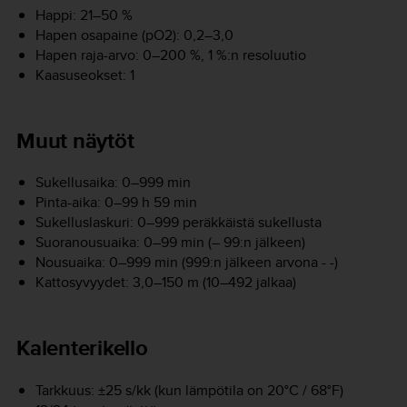
Happi: 21–50 %
Hapen osapaine (pO2): 0,2–3,0
Hapen raja-arvo: 0–200 %, 1 %:n resoluutio
Kaasuseokset: 1
Muut näytöt
Sukellusaika: 0–999 min
Pinta-aika: 0–99 h 59 min
Sukelluslaskuri: 0–999 peräkkäistä sukellusta
Suoranousuaika: 0–99 min (– 99:n jälkeen)
Nousuaika: 0–999 min (999:n jälkeen arvona - -)
Kattosyvyydet: 3,0–150 m (10–492 jalkaa)
Kalenterikello
Tarkkuus: ±25 s/kk (kun lämpötila on 20°C / 68°F)