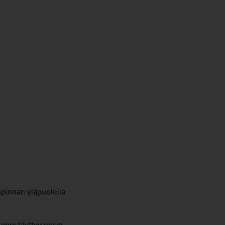
pinnan yläpuolella
umpi täyttyy ensin