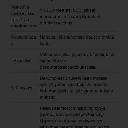
t
ä
Korkealla
Yli 300 metriä (1 000 jalkaa)
m
sijaitsevissa
merenpinnan tason yläpuolella
ä
paikoissa
tehtävä sukellus.
ä
sukeltaminen
n
t
Nousunopeu
Nopeus, jolla sukeltaja nousee pintaa
ä
s
kohti.
l
l
Vähimmäisaika, joka tarvitaan pintaan
ä
Nousuaika
saapumiseen
v
dekompressiosukelluksessa.
e
r
Dekompressiosukelluksen matalin
k
syvyys, johon sukeltaja voi nousta
k
Kattosyvyys
lasketun sisäisen kaasukuormituksen
o
mukaan.
s
i
Keskushermoston happimyrkytys
v
(central nervous system toxicity).
u
Hapen aiheuttama myrkytys. voi
s
t
aiheuttaa monenlaisia neurologisia