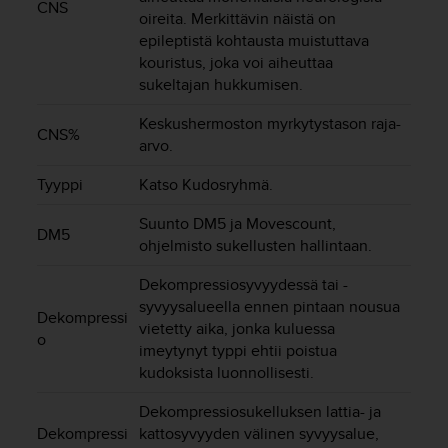
CNS
o
oireita. Merkittävin näistä on
l
epileptistä kohtausta muistuttava
l
kouristus, joka voi aiheuttaa
a
sukeltajan hukkumisen.
v
e
Keskushermoston myrkytystason raja-
CNS%
r
arvo.
k
k
Tyyppi
Katso Kudosryhmä.
o
s
Suunto DM5 ja Movescount,
DM5
i
ohjelmisto sukellusten hallintaan.
v
u
Dekompressiosyvyydessä tai -
s
syvyysalueella ennen pintaan nousua
t
Dekompressi
vietetty aika, jonka kuluessa
o
o
imeytynyt typpi ehtii poistua
n
kudoksista luonnollisesti.
s
a
Dekompressiosukelluksen lattia- ja
a
Dekompressi
kattosyvyyden välinen syvyysalue,
v