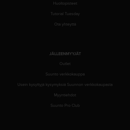
l
Huoltopisteet
v
Tutorial Tuesday
e
l
Ota yhteyttä
u
n
u
m
e
JÄLLEENMYYJÄT
r
o
Outlet
o
n
Suunto verkkokauppa
+
1
Usein kysyttyjä kysymyksiä Suunnon verkkokaupasta
8
Myyntiehdot
5
5
Suunto Pro Club
2
5
8
0