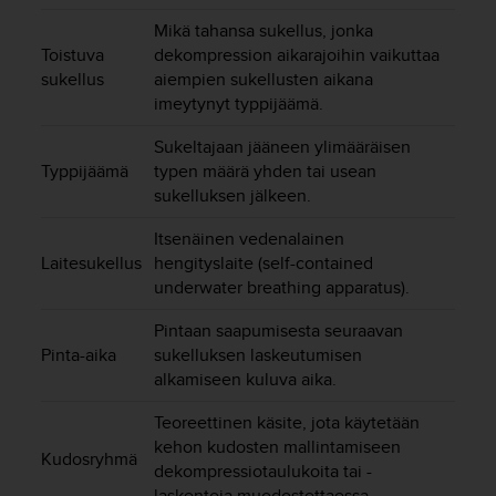
u
Mikä tahansa sukellus, jonka
t
Toistuva
dekompression aikarajoihin vaikuttaa
t
sukellus
aiempien sukellusten aikana
a
imeytynyt typpijäämä.
k
o
Sukeltajaan jääneen ylimääräisen
s
Typpijäämä
typen määrä yhden tai usean
k
e
sukelluksen jälkeen.
v
i
Itsenäinen vedenalainen
e
Laitesukellus
hengityslaite (self-contained
n
underwater breathing apparatus).
s
t
Pintaan saapumisesta seuraavan
a
Pinta-aika
sukelluksen laskeutumisen
n
alkamiseen kuluva aika.
d
a
Teoreettinen käsite, jota käytetään
r
kehon kudosten mallintamiseen
Kudosryhmä
d
dekompressiotaulukoita tai -
i
laskentoja muodostettaessa.