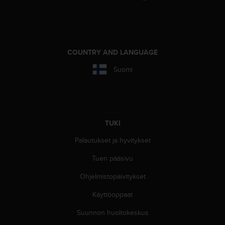
s
v
a
l
t
COUNTRY AND LANGUAGE
a
l
Suomi
a
i
s
e
e
TUKI
n
a
Palautukset ja hyvitykset
s
Tuen pääsivu
i
a
Ohjelmistopäivitykset
k
a
Käyttöoppaat
s
p
Suunnon huoltokeskus
a