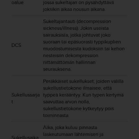
u
oalue
jossa sukeltajan on pysähdyttävä
t
joksikin aikaa nousun aikana.
e
t
Sukeltajantauti (decompression
t
sickness/illness). Jokin useista
a
sairauksista, jotka johtuvat joko
v
suoraan tai epäsuorasti typpikuplien
DCS
u
muodostumisesta kudoksiin tai kehon
u
nesteisiin dekompression
s
riittämättömän hallinnan
o
seurauksena.
h
j
Peräkkäiset sukellukset, joiden välillä
e
sukellustietokone ilmaisee, että
i
Sukellussarja
typpeä kerääntyy. Kun typen kertymä
d
e
t
saavuttaa arvon nolla,
n
sukellustietokone kytkeytyy pois
(
toiminnasta.
W
C
Aika, joka kuluu pinnasta
A
laskeutumaan lähtemisen ja
Sukellusaika
G