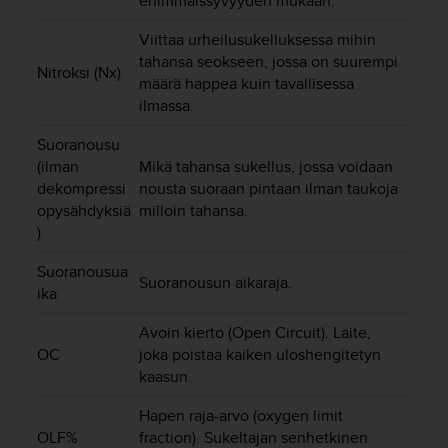
enimmäissyvyyden mukaan.
A
A
Viittaa urheilusukelluksessa mihin
-
tahansa seokseen, jossa on suurempi
t
Nitroksi (Nx)
määrä happea kuin tavallisessa
a
ilmassa.
s
o
Suoranousu
n
(ilman
Mikä tahansa sukellus, jossa voidaan
v
dekompressi
nousta suoraan pintaan ilman taukoja
a
opysähdyksiä
milloin tahansa.
a
t
)
i
m
Suoranousua
Suoranousun aikaraja.
u
ika
k
s
Avoin kierto (Open Circuit). Laite,
e
OC
joka poistaa kaiken uloshengitetyn
t
kaasun.
s
e
Hapen raja-arvo (oxygen limit
k
OLF%
fraction). Sukeltajan senhetkinen