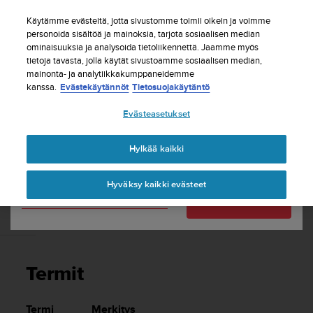
S
Tilaa uutiskirje ja saat 5% alennusta
| Ilmaiset
u
Käytämme evästeitä, jotta sivustomme toimii oikein ja voimme
palautukset
u
personoida sisältöä ja mainoksia, tarjota sosiaalisen median
Maasi tai alueesi:
ominaisuuksia ja analysoida tietoliikennettä. Jaamme myös
n
tietoja tavasta, jolla käytät sivustoamme sosiaalisen median,
t
mainonta- ja analytiikkakumppaneidemme
o
kanssa.
Evästekäytännöt
Tietosuojakäytäntö
United States
o
n
Etusivu
Tuki
Suunto Zoop Novo
Käyttöopas
Evästeasetukset
s
Currency: $ (USD)
i
t
Shipping only to United States
Hylkää kaikki
SUUNTO ZOOP NOVO KÄYTTÖOPAS
o
u
Hyväksy kaikki evästeet
t
Vaihda maatasi tai aluettasi
Jatka
u
n
Termit
u
t
t
Termit
ä
y
t
Termi
Merkitys