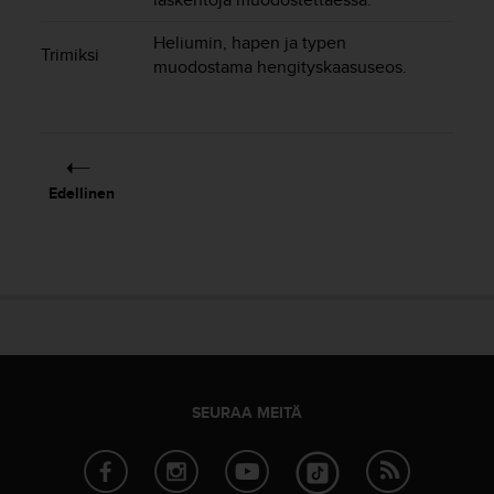
e
n
Heliumin, hapen ja typen
v
Trimiksi
muodostama hengityskaasuseos.
a
a
t
i
m
u
Edellinen
k
s
e
t
.
S
o
i
t
a
SEURAA MEITÄ
y
h
d
y