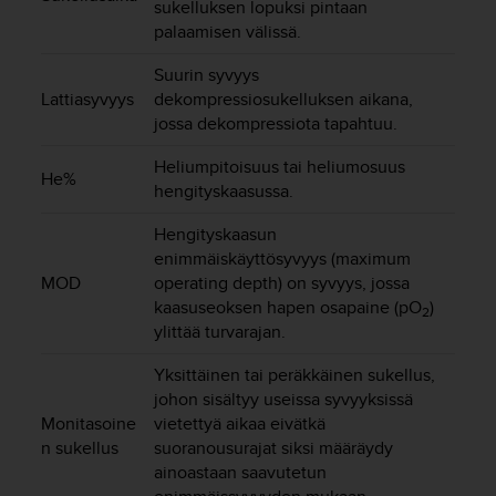
sukelluksen lopuksi pintaan
-
palaamisen välissä.
o
h
Suurin syvyys
j
Lattiasyvyys
dekompressiosukelluksen aikana,
e
jossa dekompressiota tapahtuu.
i
s
Heliumpitoisuus tai heliumosuus
t
He%
hengityskaasussa.
u
s
Hengityskaasun
)
enimmäiskäyttösyvyys (maximum
2
MOD
operating depth) on syvyys, jossa
.
kaasuseoksen hapen osapaine (pO
)
0
2
-
ylittää turvarajan.
v
Yksittäinen tai peräkkäinen sukellus,
e
r
johon sisältyy useissa syvyyksissä
s
Monitasoine
vietettyä aikaa eivätkä
i
n sukellus
suoranousurajat siksi määräydy
o
ainoastaan saavutetun
n