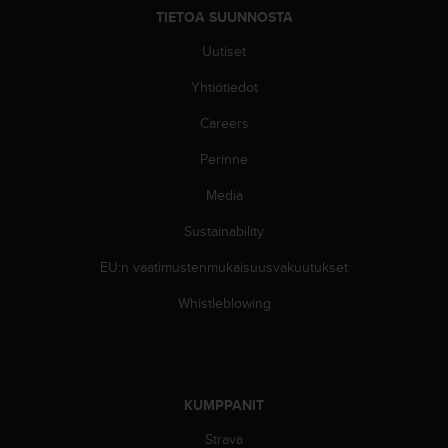
9
TIETOA SUUNNOSTA
0
0
Uutiset
(
m
Yhtiötiedot
a
k
Careers
s
Perinne
u
t
Media
o
n
Sustainability
)
,
EU:n vaatimustenmukaisuusvakuutukset
j
o
Whistleblowing
s
t
ä
m
ä
KUMPPANIT
n
Strava
s