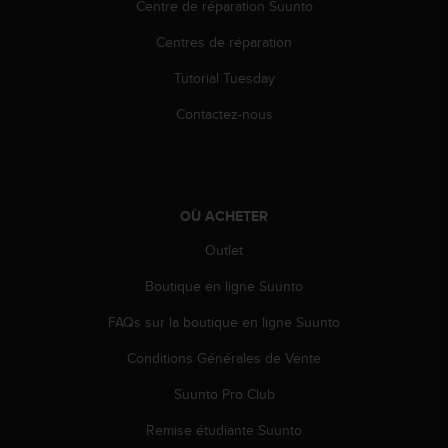
Centre de réparation Suunto
l
i
Centres de réparation
t
y
Tutorial Tuesday
G
u
Contactez-nous
i
d
e
l
i
OÙ ACHETER
n
e
Outlet
s
Boutique en ligne Suunto
,
W
FAQs sur la boutique en ligne Suunto
C
A
Conditions Générales de Vente
G
)
Suunto Pro Club
2
.
Remise étudiante Suunto