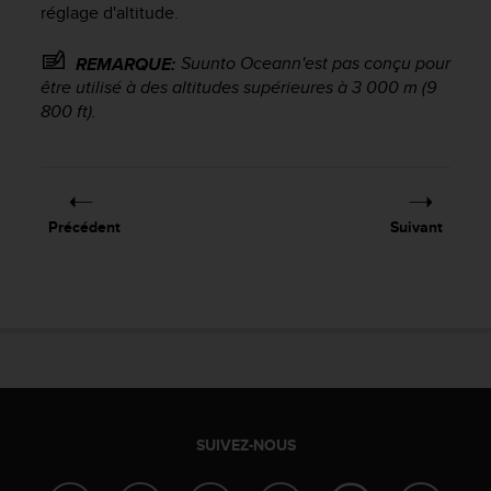
a
réglage d'altitude.
c
c
Suunto Ocean
n'est pas conçu pour
REMARQUE:
e
être utilisé à des altitudes supérieures à 3 000 m (9
s
800 ft).
s
i
b
i
l
i
Précédent
Suivant
t
é
d
u
c
o
n
t
e
n
SUIVEZ-NOUS
u
W