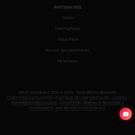
o
PARTENAIRES
r
m
Strava
i
t
TrainingPeaks
é
Value Pack
a
u
Accueil des partenaires
x
a
Partenaires
u
t
r
e
s
.
DROIT D'AUTEUR © 2026 SUUNTO.
TOUS DROITS RÉSERVÉS.
n
CONDITIONS D’UTILISATION
|
POLITIQUE DE CONFIDENTIALITÉ
|
COOKIES
|
o
PARAMÈTRES DES COOKIES
|
CONDITIONS GÉNÉRALES RELATIVES À
r
#YESSUUNTO
|
AVIS RELATIF AU EU DATA ACT
m
e
s
d