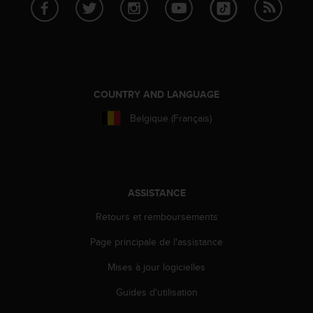
e
b
(
W
e
b
COUNTRY AND LANGUAGE
C
o
Belgique (Français)
n
t
e
n
t
ASSISTANCE
A
c
Retours et remboursements
c
e
Page principale de l'assistance
s
s
Mises à jour logicielles
i
b
Guides d'utilisation
i