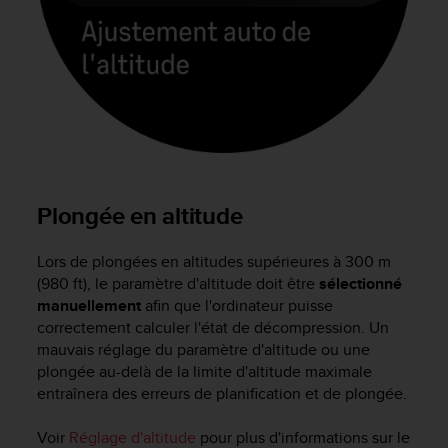
f
o
r
m
i
t
é
a
u
x
Plongée en altitude
d
i
r
Lors de plongées en altitudes supérieures à 300 m
e
(980 ft), le paramètre d'altitude doit être
sélectionné
c
manuellement
afin que l'ordinateur puisse
t
correctement calculer l'état de décompression. Un
i
mauvais réglage du paramètre d'altitude ou une
v
plongée au-delà de la limite d'altitude maximale
e
entraînera des erreurs de planification et de plongée.
s
d
'
Voir
Réglage d'altitude
pour plus d'informations sur le