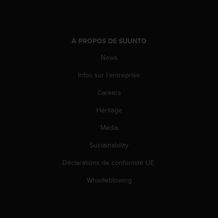
0
a
i
n
s
À PROPOS DE SUUNTO
i
News
q
u
Infos sur l'entreprise
'
à
Careers
a
s
Héritage
s
u
Media
r
Sustainability
e
r
Déclarations de conformité UE
s
a
Whistleblowing
c
o
n
f