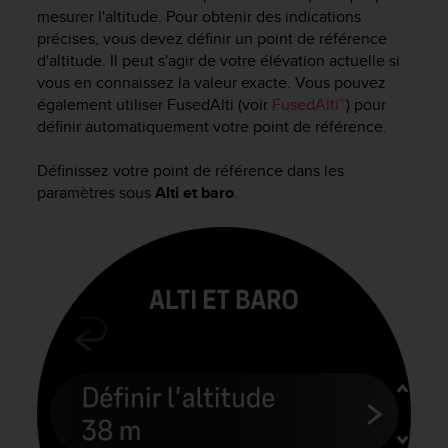
e
mesurer l'altitude. Pour obtenir des indications
s
précises, vous devez définir un point de référence
i
d'altitude. Il peut s'agir de votre élévation actuelle si
t
vous en connaissez la valeur exacte. Vous pouvez
e
W
également utiliser FusedAlti (voir
FusedAlti™
) pour
e
définir automatiquement votre point de référence.
b
a
Définissez votre point de référence dans les
u
paramètres sous
Alti et baro
.
n
i
v
e
a
u
A
A
d
e
c
o
n