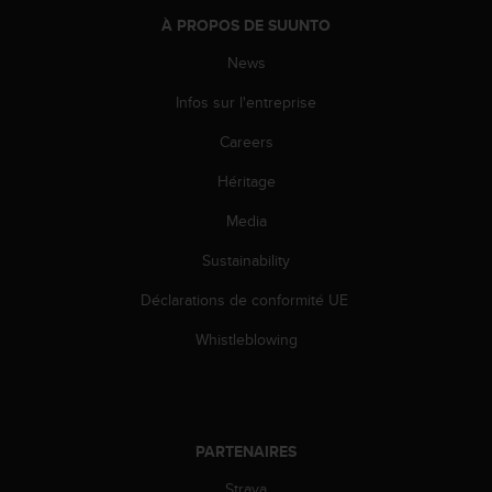
e
À PROPOS DE SUUNTO
b
News
(
W
Infos sur l'entreprise
e
b
Careers
C
o
Héritage
n
t
Media
e
Sustainability
n
t
Déclarations de conformité UE
A
c
Whistleblowing
c
e
s
s
i
PARTENAIRES
b
i
Strava