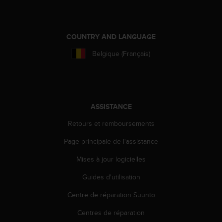
f
o
r
m
COUNTRY AND LANGUAGE
i
Belgique (Français)
t
é
a
u
x
d
ASSISTANCE
i
Retours et remboursements
r
e
Page principale de l'assistance
c
t
Mises à jour logicielles
i
v
Guides d'utilisation
e
Centre de réparation Suunto
s
d
Centres de réparation
'