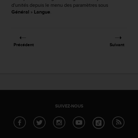
e
d'unités depuis le menu des paramètres sous
s
Général
»
Langue
.
i
t
e
W
e
b
Précédent
Suivant
a
u
n
i
v
e
a
u
A
A
SUIVEZ-NOUS
d
e
c
o
n