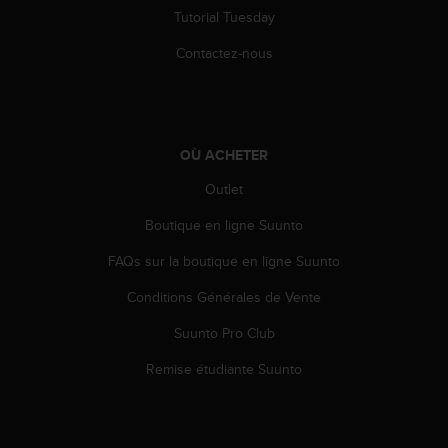
a
Tutorial Tuesday
c
c
Contactez-nous
e
s
s
i
b
OÙ ACHETER
i
l
Outlet
i
Boutique en ligne Suunto
t
é
FAQs sur la boutique en ligne Suunto
d
u
Conditions Générales de Vente
c
o
Suunto Pro Club
n
t
Remise étudiante Suunto
e
n
u
W