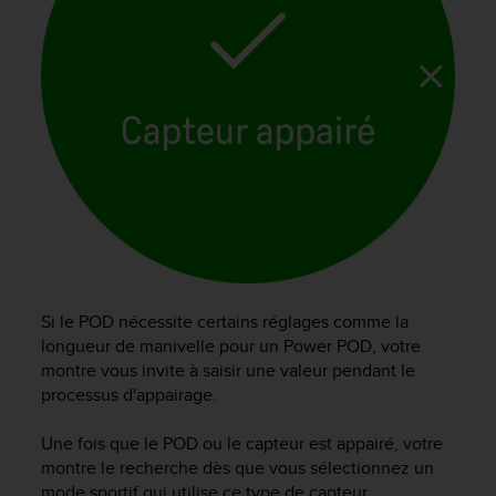
e
b
(
W
e
b
C
o
n
t
e
n
t
A
Si le POD nécessite certains réglages comme la
c
longueur de manivelle pour un Power POD, votre
c
montre vous invite à saisir une valeur pendant le
e
processus d'appairage.
s
s
i
Une fois que le POD ou le capteur est appairé, votre
b
montre le recherche dès que vous sélectionnez un
i
mode sportif qui utilise ce type de capteur.