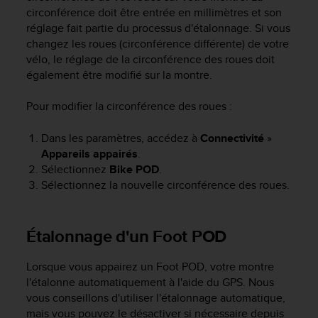
0
circonférence doit être entrée en millimètres et son
a
réglage fait partie du processus d'étalonnage. Si vous
i
changez les roues (circonférence différente) de votre
n
s
vélo, le réglage de la circonférence des roues doit
i
également être modifié sur la montre.
q
u
Pour modifier la circonférence des roues :
'
à
Dans les paramètres, accédez à
Connectivité
»
a
Appareils appairés
.
s
Sélectionnez
Bike POD
.
s
Sélectionnez la nouvelle circonférence des roues.
u
r
e
r
Étalonnage d'un Foot POD
s
a
Lorsque vous appairez un Foot POD, votre montre
c
l'étalonne automatiquement à l'aide du GPS. Nous
o
vous conseillons d'utiliser l'étalonnage automatique,
n
mais vous pouvez le désactiver si nécessaire depuis
f