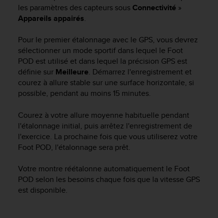
o
les paramètres des capteurs sous
Connectivité
»
r
Appareils appairés
.
m
i
Pour le premier étalonnage avec le GPS, vous devrez
t
sélectionner un mode sportif dans lequel le Foot
é
POD est utilisé et dans lequel la précision GPS est
a
définie sur
Meilleure
. Démarrez l'enregistrement et
u
courez à allure stable sur une surface horizontale, si
x
possible, pendant au moins 15 minutes.
a
u
t
Courez à votre allure moyenne habituelle pendant
r
l'étalonnage initial, puis arrêtez l'enregistrement de
e
l'exercice. La prochaine fois que vous utiliserez votre
s
Foot POD, l'étalonnage sera prêt.
n
o
Votre montre réétalonne automatiquement le Foot
r
POD selon les besoins chaque fois que la vitesse GPS
m
est disponible.
e
s
d