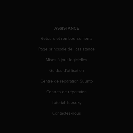
u
x
É
t
a
ASSISTANCE
t
s
Retours et remboursements
-
Page principale de l'assistance
U
n
Mises à jour logicielles
i
s
Guides d'utilisation
a
u
Centre de réparation Suunto
+
1
Centres de réparation
8
Tutorial Tuesday
5
5
Contactez-nous
2
5
8