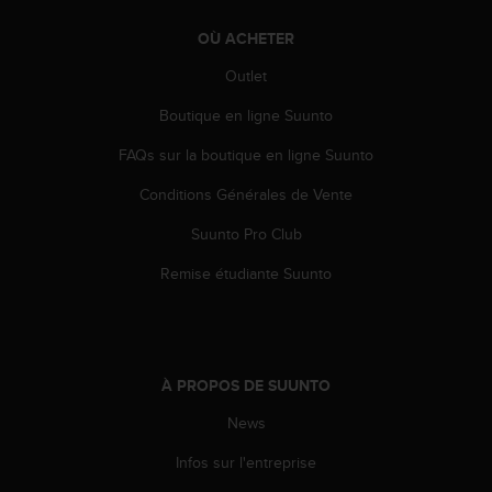
0
9
OÙ ACHETER
0
0
Outlet
(
a
Boutique en ligne Suunto
p
p
FAQs sur la boutique en ligne Suunto
e
Conditions Générales de Vente
l
g
Suunto Pro Club
r
a
Remise étudiante Suunto
t
u
i
t
)
À PROPOS DE SUUNTO
s
i
News
v
o
Infos sur l'entreprise
u