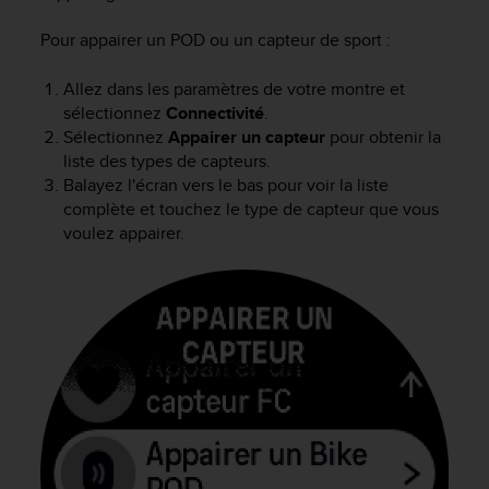
f
o
Pour appairer un POD ou un capteur de sport :
r
m
Allez dans les paramètres de votre montre et
i
sélectionnez
Connectivité
.
t
Sélectionnez
Appairer un capteur
pour obtenir la
é
liste des types de capteurs.
a
Balayez l'écran vers le bas pour voir la liste
u
complète et touchez le type de capteur que vous
x
voulez appairer.
d
i
r
e
c
t
i
v
e
s
d
'