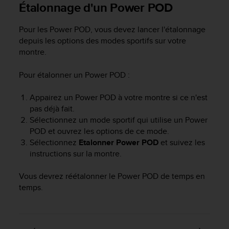
'
Étalonnage d'un Power POD
a
c
Pour les Power POD, vous devez lancer l'étalonnage
c
depuis les options des modes sportifs sur votre
e
montre.
s
s
Pour étalonner un Power POD :
i
b
i
Appairez un Power POD à votre montre si ce n'est
l
pas déjà fait.
i
Sélectionnez un mode sportif qui utilise un Power
t
POD et ouvrez les options de ce mode.
é
Sélectionnez
Etalonner Power POD
et suivez les
.
instructions sur la montre.
A
d
Vous devrez réétalonner le Power POD de temps en
r
e
temps.
s
s
e
z