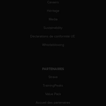
Careers
s
r
Héritage
e
n
Media
c
o
Sustainability
n
t
Déclarations de conformité UE
r
Whistleblowing
e
z
d
e
s
PARTENAIRES
p
r
Strava
o
b
TrainingPeaks
l
è
Value Pack
m
e
Accueil des partenaires