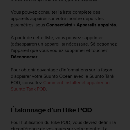
l
i
Vous pouvez consulter la liste complète des
t
appareils appairés sur votre montre depuis les
y
paramètres, sous
Connectivité
»
Appareils appairés
.
G
u
À partir de cette liste, vous pouvez supprimer
i
d
(désappairer) un appareil si nécessaire. Sélectionnez
e
l'appareil que vous voulez supprimer et touchez
l
Déconnecter
.
i
n
Pour obtenir davantage d'informations sur la façon
e
d'appairer votre
Suunto Ocean
avec le Suunto Tank
s
POD, consultez
Comment installer et appairer un
,
Suunto Tank POD
.
W
C
A
G
Étalonnage d’un Bike POD
)
2
Pour l’utilisation du Bike POD, vous devrez définir la
.
circonférence de vos roues sur votre montre. La