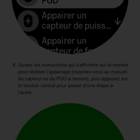
a
c
c
e
s
s
i
b
i
l
i
Suivez les instructions qui s'affichent sur la montre
t
pour réaliser l'appairage (reportez-vous au manuel
é
du capteur ou du POD si besoin), puis appuyez sur
d
le bouton central pour passer d'une étape à
u
l'autre.
c
o
n
t
e
n
u
W