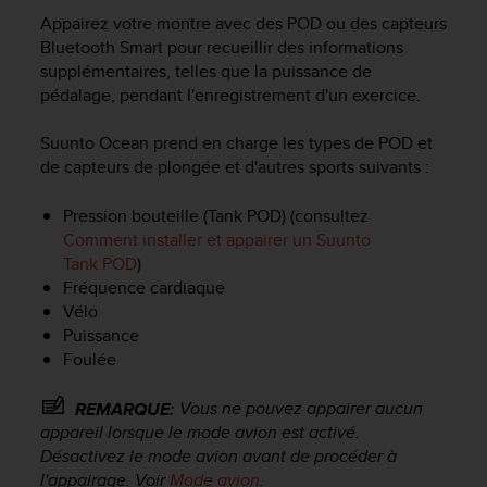
e
Appairez votre montre avec des POD ou des capteurs
s
i
Bluetooth Smart pour recueillir des informations
t
supplémentaires, telles que la puissance de
e
pédalage, pendant l'enregistrement d'un exercice.
W
e
Suunto Ocean
prend en charge les types de POD et
b
de capteurs de plongée et d'autres sports suivants :
a
u
Pression bouteille (Tank POD) (consultez
n
Comment installer et appairer un Suunto
i
Tank POD
)
v
e
Fréquence cardiaque
a
Vélo
u
Puissance
A
Foulée
A
d
Vous ne pouvez appairer aucun
REMARQUE:
e
appareil lorsque le mode avion est activé.
c
Désactivez le mode avion avant de procéder à
o
l'appairage. Voir
Mode avion
.
n